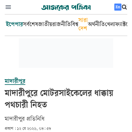
En
সারা
ইপেপার
সর্বশেষ
জাতীয়
রাজনীতি
বিশ্ব
অর্থনীতি
খেলা
ফ্যাক্টচ
দেশ
মাদারীপুর
মাদারীপুরে মোটরসাইকেলের ধাক্কায়
পথচারী নিহত
মাদারীপুর প্রতিনিধি
প্রকাশ :
১২ মে ২০২৬, ০৮: ৫৮