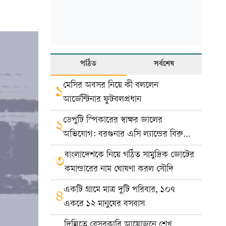
পঠিত
সর্বশেষ
মেসির অবসর নিয়ে কী বললেন
১
আর্জেন্টিনার ফুটবলপ্রধান
ডেপুটি স্পিকারের স্বাক্ষর জালের
২
অভিযোগ: বরগুনার এসি ল্যান্ডের বিরুদ্ধে
মামলা
বাংলাদেশকে নিয়ে গঠিত সামুদ্রিক জোটের
৩
কমান্ডারের নাম ঘোষণা করল সৌদি
একটি গ্রামে মাত্র দুটি পরিবার, ১০৭
৪
একরে ১২ মানুষের বসবাস
দিল্লিতে বেসরকারি আয়োজনে শেখ