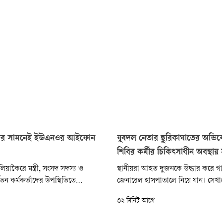
পিদের সামনেই ইউএনওর আইফোন
যুবদল নেতার ছুরিকাঘাতের অভ
শিবির কর্মীর চিকিৎসাধীন অবস্থায় মৃ
য়াকৈরে মন্ত্রী, সংসদ সদস্য ও
স্থানীয়রা আহত দুজনকে উদ্ধার করে গাই
্বতন কর্মকর্তাদের উপস্থিতিতে
জেনারেল হাসপাতালে নিয়ে যান। সেখান
্রিকেট টুর্নামেন্টের ফাইনাল ম্যাচ
চিকিৎসক সাইফুল ইসলামকে মৃত ঘোষ
৩২ মিনিট আগে
াকৈর উপজেলা নির্বাহী কর্মকর্তার
গুরুতর আহত সালাউদ্দিনকে প্রাথমিক
হৃত আইফোনটি চুরি হয়ে গেছে।
বগুড়া শহীদ জিয়াউর রহমান মেডিক