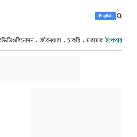
English
ক
ভিডিও
বিনোদন
জীবনধারা
চাকরি
মতামত
ইপেপার