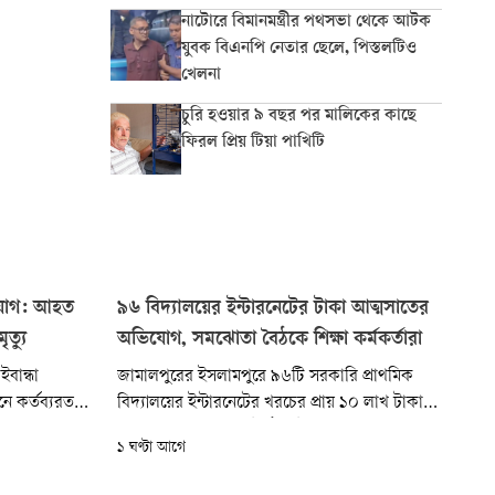
নাটোরে বিমানমন্ত্রীর পথসভা থেকে আটক
যুবক বিএনপি নেতার ছেলে, পিস্তলটিও
খেলনা
চুরি হওয়ার ৯ বছর পর মালিকের কাছে
ফিরল প্রিয় টিয়া পাখিটি
িযোগ: আহত
৯৬ বিদ্যালয়ের ইন্টারনেটের টাকা আত্মসাতের
ত্যু
অভিযোগ, সমঝোতা বৈঠকে শিক্ষা কর্মকর্তারা
বান্ধা
জামালপুরের ইসলামপুরে ৯৬টি সরকারি প্রাথমিক
ে কর্তব্যরত
বিদ্যালয়ের ইন্টারনেটের খরচের প্রায় ১০ লাখ টাকা
ণা করেন।
আত্মসাতের অভিযোগ উঠেছে উপজেলা প্রাথমিক
১ ঘণ্টা আগে
 চিকিৎসার পর
শিক্ষা কর্মকর্তা ও সহকারী শিক্ষা কর্মকর্তাদের বিরুদ্ধে।
েল কলেজ