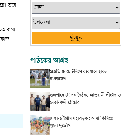
রে। তবে
চিত করে
খুঁজুন
 কাজ
পাঠকের আগ্রহ
প্রস্তুতি ম্যাচে ইনিংস ব্যবধানে হারল
বাংলাদেশ
গুলশানে গোপন বৈঠক, আওয়ামী লীগের ৬
নেতা-কর্মী গ্রেপ্তার
ঢাকা-চট্টগ্রাম মহাসড়ক: আধা কিমিতে
পুরো দুর্ভোগ