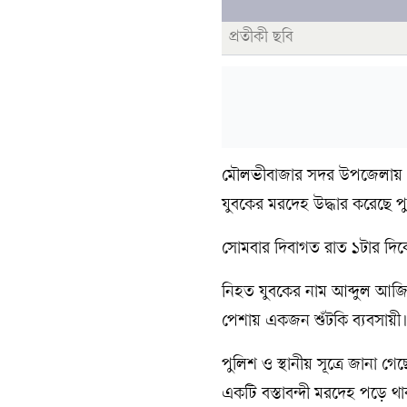
প্রতীকী ছবি
মৌলভীবাজার সদর উপজেলায় একট
যুবকের মরদেহ উদ্ধার করেছে প
সোমবার দিবাগত রাত ১টার দিকে
নিহত যুবকের নাম আব্দুল আজ
পেশায় একজন শুঁটকি ব্যবসায়ী।
পুলিশ ও স্থানীয় সূত্রে জানা গে
একটি বস্তাবন্দী মরদেহ পড়ে থ