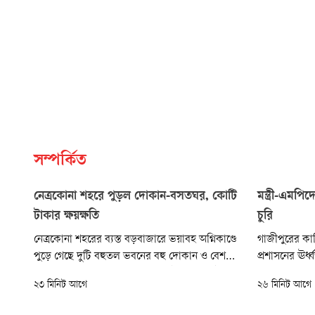
সম্পর্কিত
নেত্রকোনা শহরে পুড়ল দোকান-বসতঘর, কোটি
মন্ত্রী-এম
টাকার ক্ষয়ক্ষতি
চুরি
নেত্রকোনা শহরের ব্যস্ত বড়বাজারে ভয়াবহ অগ্নিকাণ্ডে
গাজীপুরের কালি
পুড়ে গেছে দুটি বহুতল ভবনের বহু দোকান ও বেশ
প্রশাসনের ঊর্ধ
কয়েকটি বসতঘর। শুক্রবার (৭ আগস্ট) রাত ১০টার
আয়োজিত একটি ক
২৩ মিনিট আগে
২৬ মিনিট আগে
দিকে একটি জুতার দোকান থেকে আগুনের সূত্রপাত
চলাকালে কালিয়
হয়ে মুহূর্তেই আশপাশের দোকান ও ভবনে ছড়িয়ে
(ইউএনও) ব্যব