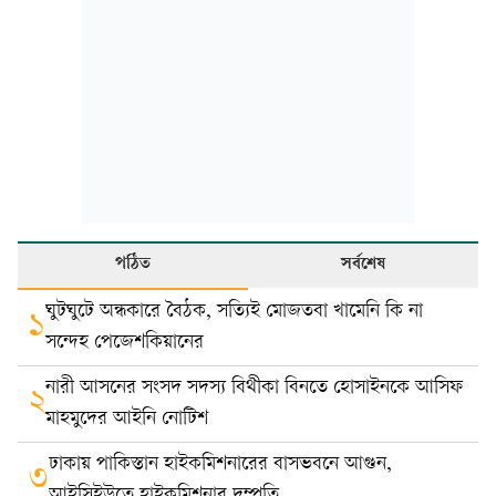
পঠিত
সর্বশেষ
ঘুটঘুটে অন্ধকারে বৈঠক, সত্যিই মোজতবা খামেনি কি না
১
সন্দেহ পেজেশকিয়ানের
নারী আসনের সংসদ সদস্য বিথীকা বিনতে হোসাইনকে আসিফ
২
মাহমুদের আইনি নোটিশ
ঢাকায় পাকিস্তান হাইকমিশনারের বাসভবনে আগুন,
৩
আইসিইউতে হাইকমিশনার দম্পতি