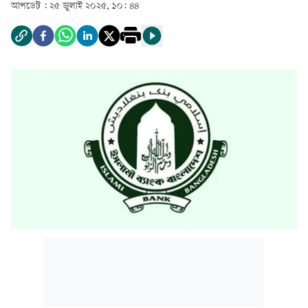
আপডেট :
২৫ জুলাই ২০২৫, ১০: ৪৪