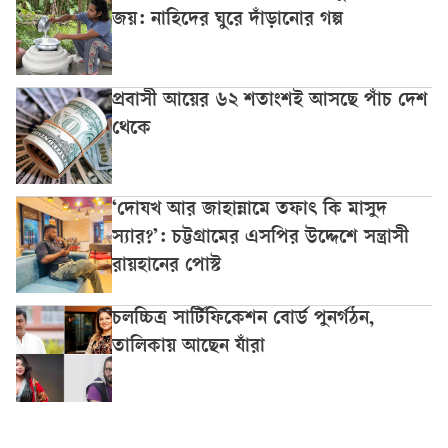
জয়: নাহিদের ঘুরে দাঁড়ানোর গল্প
প্রবাসী আয়ের ৬২ শতাংশই আসছে পাঁচ দেশ
থেকে
‘দোযখ আর জাহান্নামে তফাৎ কি মাসুদ
স্যার?’: চট্টগ্রামের এসপির উদ্দেশে সন্ত্রাসী
রায়হানের পোস্ট
চলচ্চিত্র সার্টিফিকেশন বোর্ড পুনর্গঠন,
তালিকায় আছেন যাঁরা