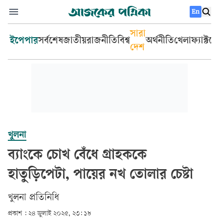
En
সারা
ইপেপার
সর্বশেষ
জাতীয়
রাজনীতি
বিশ্ব
অর্থনীতি
খেলা
ফ্যাক্টচ
দেশ
খুলনা
ব্যাংকে চোখ বেঁধে গ্রাহককে
হাতুড়িপেটা, পায়ের নখ তোলার চেষ্টা
খুলনা প্রতিনিধি
প্রকাশ :
২৪ জুলাই ২০২৫, ২৩: ১৮