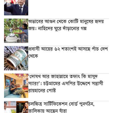
অভাবের আগুন থেকে কোটি মানুষের হৃদয়
জয়: নাহিদের ঘুরে দাঁড়ানোর গল্প
প্রবাসী আয়ের ৬২ শতাংশই আসছে পাঁচ দেশ
থেকে
‘দোযখ আর জাহান্নামে তফাৎ কি মাসুদ
স্যার?’: চট্টগ্রামের এসপির উদ্দেশে সন্ত্রাসী
রায়হানের পোস্ট
চলচ্চিত্র সার্টিফিকেশন বোর্ড পুনর্গঠন,
তালিকায় আছেন যাঁরা