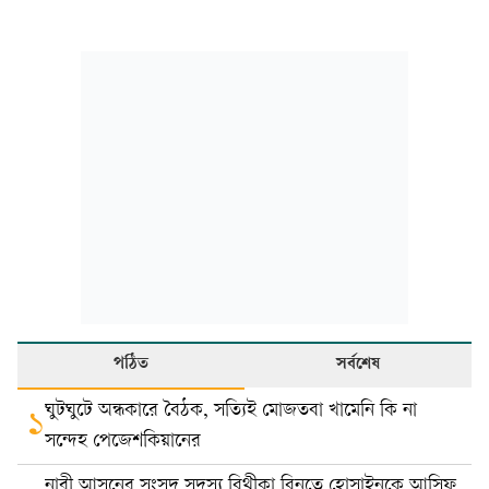
পঠিত
সর্বশেষ
ঘুটঘুটে অন্ধকারে বৈঠক, সত্যিই মোজতবা খামেনি কি না
১
সন্দেহ পেজেশকিয়ানের
নারী আসনের সংসদ সদস্য বিথীকা বিনতে হোসাইনকে আসিফ