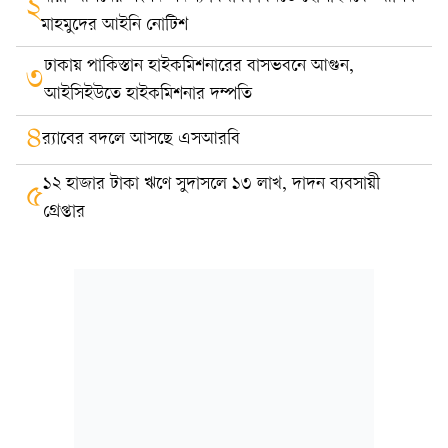
২
মাহমুদের আইনি নোটিশ
ঢাকায় পাকিস্তান হাইকমিশনারের বাসভবনে আগুন,
৩
আইসিইউতে হাইকমিশনার দম্পতি
৪
র‍্যাবের বদলে আসছে এসআরবি
১২ হাজার টাকা ঋণে সুদাসলে ১৩ লাখ, দাদন ব্যবসায়ী
৫
গ্রেপ্তার