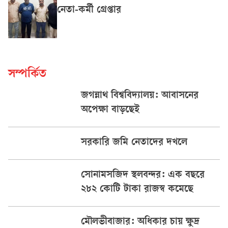
নেতা-কর্মী গ্রেপ্তার
সম্পর্কিত
জগন্নাথ বিশ্ববিদ্যালয়: আবাসনের
অপেক্ষা বাড়ছেই
সরকারি জমি নেতাদের দখলে
সোনামসজিদ স্থলবন্দর: এক বছরে
২৮২ কোটি টাকা রাজস্ব কমেছে
মৌলভীবাজার: অধিকার চায় ক্ষুদ্র