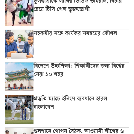
স্কুলছাত্রীকে লাথির ভিডিও ভাইরাল, বিচার
চেয়ে টিসি পেল ভুক্তভোগী
সহকর্মীর সঙ্গে কার্যকর সমন্বয়ের কৌশল
বিদেশে উচ্চশিক্ষা: শিক্ষার্থীদের জন্য বিশ্বের
সেরা ১০ শহর
প্রস্তুতি ম্যাচে ইনিংস ব্যবধানে হারল
বাংলাদেশ
গুলশানে গোপন বৈঠক, আওয়ামী লীগের ৬