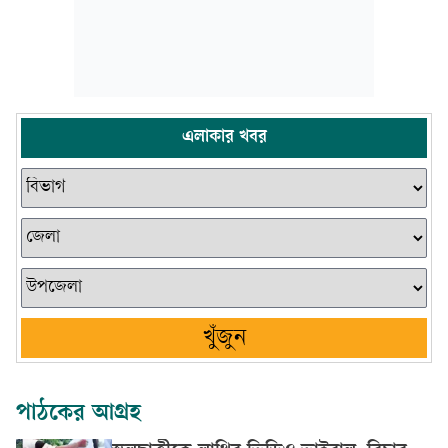
এলাকার খবর
খুঁজুন
পাঠকের আগ্রহ