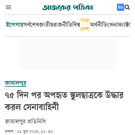
En
সারা
ইপেপার
সর্বশেষ
জাতীয়
রাজনীতি
বিশ্ব
অর্থনীতি
খেলা
ফ্যাক্টচ
দেশ
জামালপুর
৭৫ দিন পর অপহৃত স্কুলছাত্রকে উদ্ধার
করল সেনাবাহিনী
জামালপুর প্রতিনিধি
প্রকাশ :
১১ জুন ২০২৫, ১২: ৩০