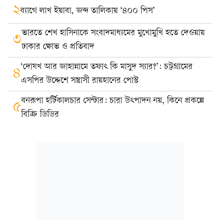
২
ব্যাগে লাখ ইয়াবা, জব্দ তালিকায় ‘৪০০ পিস’
ভারতে শেখ হাসিনাকে সংবাদমাধ্যমের মুখোমুখি হতে দেওয়ায়
৩
ঢাকার ক্ষোভ ও প্রতিবাদ
‘দোযখ আর জাহান্নামে তফাৎ কি মাসুদ স্যার?’: চট্টগ্রামের
৪
এসপির উদ্দেশে সন্ত্রাসী রায়হানের পোস্ট
বনরূপা হর্টিকালচার সেন্টার: চারা উৎপাদন নয়, কিনে প্রকল্পে
৫
বিক্রি ডিডির