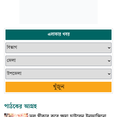
এলাকার খবর
খুঁজুন
পাঠকের আগ্রহ