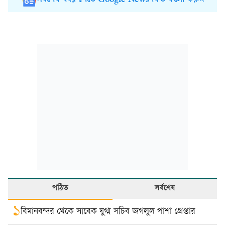
সর্বশেষ খবর পেতে Google News ফিড ফলো করুন
পঠিত
সর্বশেষ
১
বিমানবন্দর থেকে সাবেক যুগ্ম সচিব জগলুল পাশা গ্রেপ্তার