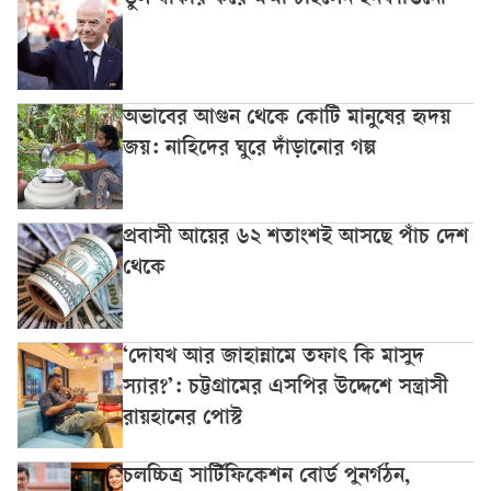
ভুল স্বীকার করে ক্ষমা চাইলেন ইনফান্তিনো
অভাবের আগুন থেকে কোটি মানুষের হৃদয়
জয়: নাহিদের ঘুরে দাঁড়ানোর গল্প
প্রবাসী আয়ের ৬২ শতাংশই আসছে পাঁচ দেশ
থেকে
‘দোযখ আর জাহান্নামে তফাৎ কি মাসুদ
স্যার?’: চট্টগ্রামের এসপির উদ্দেশে সন্ত্রাসী
রায়হানের পোস্ট
চলচ্চিত্র সার্টিফিকেশন বোর্ড পুনর্গঠন,