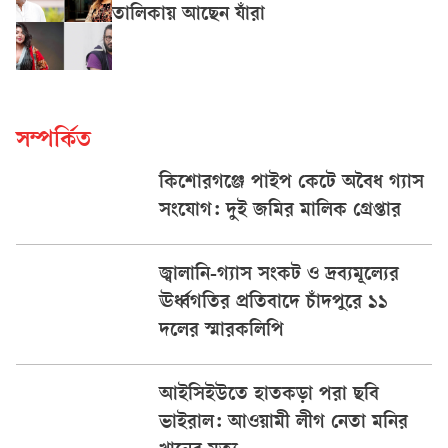
তালিকায় আছেন যাঁরা
সম্পর্কিত
কিশোরগঞ্জে পাইপ কেটে অবৈধ গ্যাস
সংযোগ: দুই জমির মালিক গ্রেপ্তার
জ্বালানি-গ্যাস সংকট ও দ্রব্যমূল্যের
ঊর্ধ্বগতির প্রতিবাদে চাঁদপুরে ১১
দলের স্মারকলিপি
আইসিইউতে হাতকড়া পরা ছবি
ভাইরাল: আওয়ামী লীগ নেতা মনির