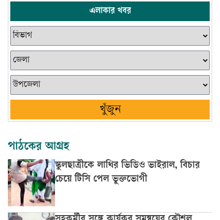
এলাকার খবর
খুঁজুন
পাঠকের আগ্রহ
স্কুলছাত্রীকে লাথির ভিডিও ভাইরাল, বিচার
চেয়ে টিসি পেল ভুক্তভোগী
সহকর্মীর সঙ্গে কার্যকর সমন্বয়ের কৌশল