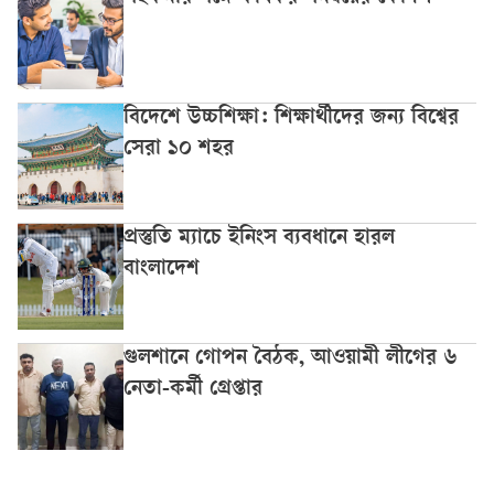
বিদেশে উচ্চশিক্ষা: শিক্ষার্থীদের জন্য বিশ্বের
সেরা ১০ শহর
প্রস্তুতি ম্যাচে ইনিংস ব্যবধানে হারল
বাংলাদেশ
গুলশানে গোপন বৈঠক, আওয়ামী লীগের ৬
নেতা-কর্মী গ্রেপ্তার