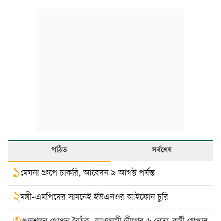
পঠিত
সর্বশেষ
১
মেঘনা গ্রুপে চাকরি, আবেদন ৯ আগস্ট পর্যন্ত
২
মন্ত্রী-এমপিদের সামনেই ইউএনওর আইফোন চুরি