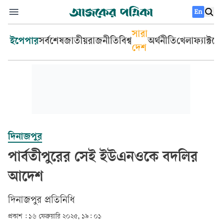
En
সারা
ইপেপার
সর্বশেষ
জাতীয়
রাজনীতি
বিশ্ব
অর্থনীতি
খেলা
ফ্যাক্টচ
দেশ
দিনাজপুর
পার্বতীপুরের সেই ইউএনওকে বদলির
আদেশ
দিনাজপুর প্রতিনিধি
প্রকাশ :
১৬ ফেব্রুয়ারি ২০২৫, ১৯: ০১