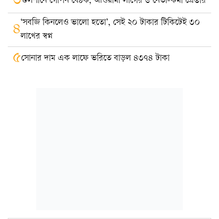
৩
গুলশানে গোপন বৈঠক, আওয়ামী লীগের ৬ নেতা-কর্মী গ্রেপ্তার
‘সবজি কিনলেও ভালো হতো’, সেই ২০ টাকার টিকিটেই ৩০
৪
লাখের স্বপ্ন
৫
সোনার দাম এক লাফে ভরিতে বাড়ল ৪৩৭৪ টাকা