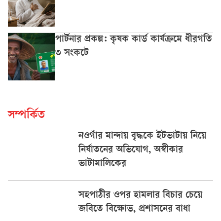
পার্টনার প্রকল্প: কৃষক কার্ড কার্যক্রমে ধীরগতি
৩ সংকটে
সম্পর্কিত
নওগাঁর মান্দায় বৃদ্ধকে ইটভাটায় নিয়ে
নির্যাতনের অভিযোগ, অস্বীকার
ভাটামালিকের
সহপাঠীর ওপর হামলার বিচার চেয়ে
জবিতে বিক্ষোভ, প্রশাসনের বাধা