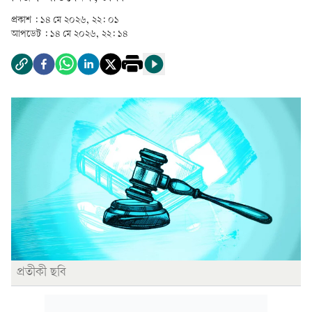
প্রকাশ :
১৪ মে ২০২৬, ২২: ০১
আপডেট :
১৪ মে ২০২৬, ২২: ১৪
প্রতীকী ছবি