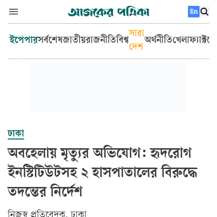
En
সারা
ইপেপার
সর্বশেষ
জাতীয়
রাজনীতি
বিশ্ব
অর্থনীতি
খেলা
ফ্যাক্টচ
দেশ
ঢাকা
অবহেলায় মৃত্যুর অভিযোগ: হৃদরোগ
ইনস্টিটিউটসহ ২ হাসপাতালের বিরুদ্ধে
তদন্তের নির্দেশ
‎নিজস্ব প্রতিবেদক, ঢাকা‎