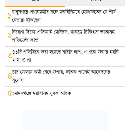
পঠিত
সর্বশেষ
বাবুনগরে প্রধানমন্ত্রীর সঙ্গে মতবিনিময়ে হেফাজতের যে শীর্ষ
১
নেতারা থাকছেন
নিয়োগ দিচ্ছে এসিআই মোটরস, থাকছে চিকিৎসা ভাতাসহ
২
প্রভিডেন্ট ফান্ড
১১টি পলিথিনে ভরা হয়েছে নারীর লাশ, এখনো উদ্ধার হয়নি
৩
মাথা ও পা
চার জেলায় কর্মী নেবে উপায়, স্নাতক পাসেই আবেদনের
৪
সুযোগ
৫
মোহনগঞ্জে ইয়াবাসহ যুবক আটক