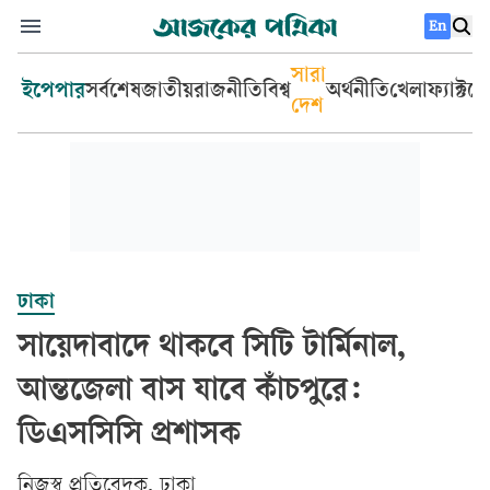
En
সারা
ইপেপার
সর্বশেষ
জাতীয়
রাজনীতি
বিশ্ব
অর্থনীতি
খেলা
ফ্যাক্টচ
দেশ
ঢাকা
সায়েদাবাদে থাকবে সিটি টার্মিনাল,
আন্তজেলা বাস যাবে কাঁচপুরে:
ডিএসসিসি প্রশাসক
‎নিজস্ব প্রতিবেদক, ঢাকা‎