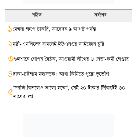
পঠিত
সর্বশেষ
১
মেঘনা গ্রুপে চাকরি, আবেদন ৯ আগস্ট পর্যন্ত
২
মন্ত্রী-এমপিদের সামনেই ইউএনওর আইফোন চুরি
৩
গুলশানে গোপন বৈঠক, আওয়ামী লীগের ৬ নেতা-কর্মী গ্রেপ্তার
৪
ঢাকা-চট্টগ্রাম মহাসড়ক: আধা কিমিতে পুরো দুর্ভোগ
‘সবজি কিনলেও ভালো হতো’, সেই ২০ টাকার টিকিটেই ৩০
৫
লাখের স্বপ্ন