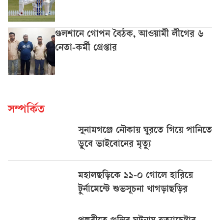
গুলশানে গোপন বৈঠক, আওয়ামী লীগের ৬
নেতা-কর্মী গ্রেপ্তার
সম্পর্কিত
সুনামগঞ্জে নৌকায় ঘুরতে গিয়ে পানিতে
ডুবে ভাইবোনের মৃত্যু
মহালছড়িকে ১১-০ গোলে হারিয়ে
টুর্নামেন্টে শুভসূচনা খাগড়াছড়ির