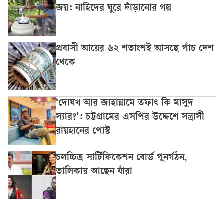
জয়: নাহিদের ঘুরে দাঁড়ানোর গল্প
প্রবাসী আয়ের ৬২ শতাংশই আসছে পাঁচ দেশ
থেকে
‘দোযখ আর জাহান্নামে তফাৎ কি মাসুদ
স্যার?’: চট্টগ্রামের এসপির উদ্দেশে সন্ত্রাসী
রায়হানের পোস্ট
চলচ্চিত্র সার্টিফিকেশন বোর্ড পুনর্গঠন,
তালিকায় আছেন যাঁরা