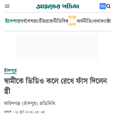
En
সারা
ইপেপার
সর্বশেষ
জাতীয়
রাজনীতি
বিশ্ব
অর্থনীতি
খেলা
ফ্যাক্টচ
দেশ
চাঁদপুর
স্বামীকে ভিডিও কলে রেখে ফাঁস দিলেন
স্ত্রী
ফরিদগঞ্জ (চাঁদপুর) প্রতিনিধি
প্রকাশ :
২১ জুন ২০২৫, ১৫: ৪৫