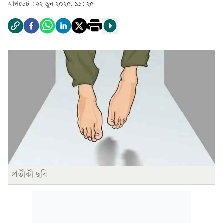
আপডেট :
২২ জুন ২০২৫, ১১: ২৫
প্রতীকী ছবি