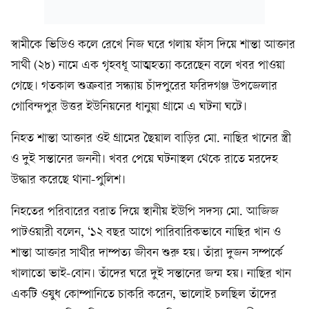
স্বামীকে ভিডিও কলে রেখে নিজ ঘরে গলায় ফাঁস দিয়ে শান্তা আক্তার
সাথী (২৮) নামে এক গৃহবধূ আত্মহত্যা করেছেন বলে খবর পাওয়া
গেছে। গতকাল শুক্রবার সন্ধ্যায় চাঁদপুরের ফরিদগঞ্জ উপজেলার
গোবিন্দপুর উত্তর ইউনিয়নের ধানুয়া গ্রামে এ ঘটনা ঘটে।
নিহত শান্তা আক্তার ওই গ্রামের ছৈয়াল বাড়ির মো. নাছির খানের স্ত্রী
ও দুই সন্তানের জননী। খবর পেয়ে ঘটনাস্থল থেকে রাতে মরদেহ
উদ্ধার করেছে থানা-পুলিশ।
নিহতের পরিবারের বরাত দিয়ে স্থানীয় ইউপি সদস্য মো. আজিজ
পাটওয়ারী বলেন, ‘১২ বছর আগে পারিবারিকভাবে নাছির খান ও
শান্তা আক্তার সাথীর দাম্পত্য জীবন শুরু হয়। তাঁরা দুজন সম্পর্কে
খালাতো ভাই-বোন। তাঁদের ঘরে দুই সন্তানের জন্ম হয়। নাছির খান
একটি ওষুধ কোম্পানিতে চাকরি করেন, ভালোই চলছিল তাঁদের