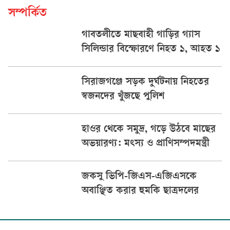
সম্পর্কিত
গাবতলীতে মাছবাহী গাড়ির গ্যাস
সিলিন্ডার বিস্ফোরণে নিহত ১, আহত ১
সিরাজগঞ্জে সড়ক দুর্ঘটনায় নিহতের
স্বজনদের খুঁজছে পুলিশ
হাওর থেকে সমুদ্র, গড়ে উঠবে মাছের
অভয়ারণ্য: মৎস্য ও প্রাণিসম্পদমন্ত্রী
জকসু ভিপি-জিএস-এজিএসকে
অবাঞ্ছিত করার হুমকি ছাত্রদলের