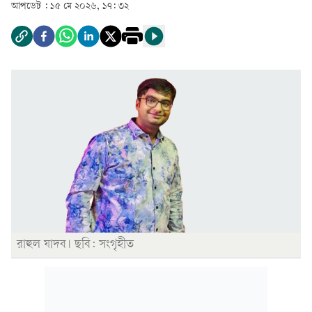
আপডেট :
১৫ মে ২০২৬, ১৭: ৩২
রাহুল যাদব। ছবি: সংগৃহীত