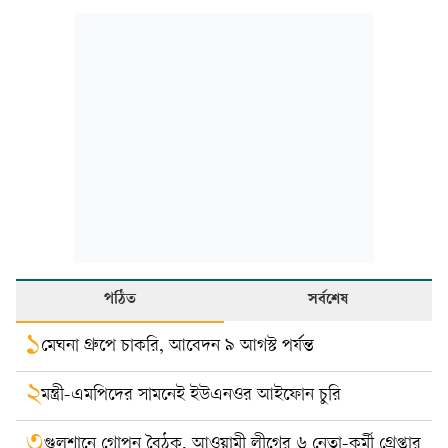
পঠিত
সর্বশেষ
১
মেঘনা গ্রুপে চাকরি, আবেদন ৯ আগস্ট পর্যন্ত
২
মন্ত্রী-এমপিদের সামনেই ইউএনওর আইফোন চুরি
৩
গুলশানে গোপন বৈঠক, আওয়ামী লীগের ৬ নেতা-কর্মী গ্রেপ্তার