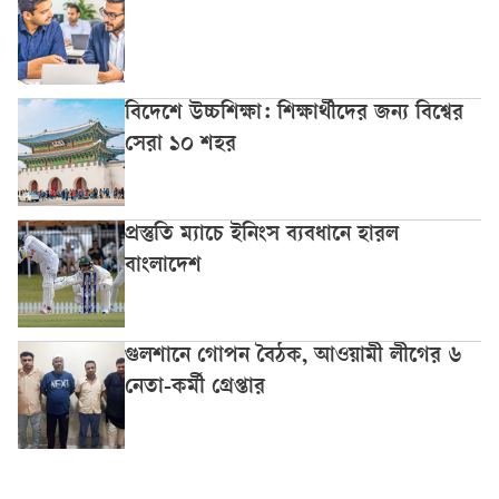
বিদেশে উচ্চশিক্ষা: শিক্ষার্থীদের জন্য বিশ্বের
সেরা ১০ শহর
প্রস্তুতি ম্যাচে ইনিংস ব্যবধানে হারল
বাংলাদেশ
গুলশানে গোপন বৈঠক, আওয়ামী লীগের ৬
নেতা-কর্মী গ্রেপ্তার