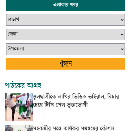
এলাকার খবর
খুঁজুন
পাঠকের আগ্রহ
স্কুলছাত্রীকে লাথির ভিডিও ভাইরাল, বিচার
চেয়ে টিসি পেল ভুক্তভোগী
সহকর্মীর সঙ্গে কার্যকর সমন্বয়ের কৌশল