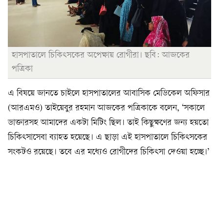
হাসপাতালে চিকিৎসকের অপেক্ষায় রোগীরা। ছবি: আজকের
পত্রিকা
এ বিষয়ে জানতে চাইলে হাসপাতালের আবাসিক মেডিকেল অফিসার
(আরএমও) তাইয়েবুর রহমান আজকের পত্রিকাকে বলেন, ‘সকালে
ডাক্তারসহ আমাদের একটা মিটিং ছিল। তাই কিছুক্ষণের জন্য হয়তো
চিকিৎসাসেবা ব্যাহত হয়েছে। এ ছাড়া এই হাসপাতালে চিকিৎসকের
সংকটও রয়েছে। তবে এর মধ্যেও রোগীদের চিকিৎসা দেওয়া হচ্ছে।’