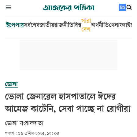
En
সারা
ইপেপার
সর্বশেষ
জাতীয়
রাজনীতি
বিশ্ব
অর্থনীতি
খেলা
ফ্যাক্টচ
দেশ
ভোলা
ভোলা জেনারেল হাসপাতালে ঈদের
আমেজ কাটেনি, সেবা পাচ্ছে না রোগীরা
ভোলা সংবাদদাতা
প্রকাশ :
০৬ এপ্রিল ২০২৫, ১৭: ০৪