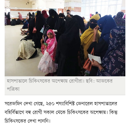
হাসপাতালে চিকিৎসকের অপেক্ষায় রোগীরা। ছবি: আজকের
পত্রিকা
সরেজমিন দেখা গেছে, ২৫০ শয্যাবিশিষ্ট জেনারেল হাসপাতালের
বহির্বিভাগে বহু রোগী সকাল থেকে চিকিৎসকের অপেক্ষায়। কিন্তু
চিকিৎসকের দেখা পাননি।