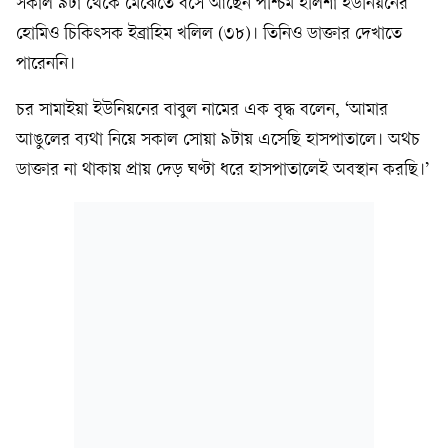
সকাল ৯টা থেকে মেঝেতে বসে আছেন পশ্চিম ইলিশা ইউনিয়নের
হোমিও চিকিৎসক ইব্রাহিম খলিল (৩৮)। তিনিও ডাক্তার দেখাতে
পারেননি।
চর সামাইয়া ইউনিয়নের বাবুল নামের এক বৃদ্ধ বলেন, ‘আমার
আঙুলের ব্যথা নিয়ে সকাল সোয়া ৯টায় এসেছি হাসপাতালে। অথচ
ডাক্তার না থাকায় প্রায় দেড় ঘণ্টা ধরে হাসপাতালেই অবস্থান করছি।’