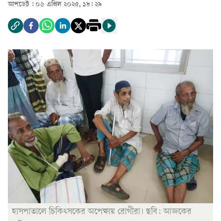
আপডেট :
০৬ এপ্রিল ২০২৫, ১৮: ২৯
হাসপাতালে চিকিৎসকের অপেক্ষায় রোগীরা। ছবি: আজকের