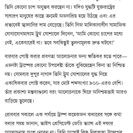
তিনি কোনো চাপ অনুভব করছেন না। যদিও যুদ্ধটি যুক্তরাষ্ট্রের
সাধারণ মানুষের কাছে ক্রমেই অজনপ্রিয় হয়ে উঠছে এবং এর
প্রভাবেই জ্বালানির দাম বেড়েছে। তিনি নিজ মালিকানাধীন সামাজিক
যোগাযোগমাধ্যম ট্রুথ সোশ্যালে লিখেন, ‘আমি কোনো চাপের মধ্যে
নেই, একেবারেই না। তবে সবকিছুই তুলনামূলক দ্রুত ঘটবে!’
বারবার পোস্ট করার প্রবণতা আলোচনার জন্য ক্ষতিকর হতে পারে—
এমনটা ট্রাম্পের কোনো উপদেষ্টা তাঁকে বুঝিয়েছেন কিনা তা নিশ্চিত
নয়। সোমবার দুপুর নাগাদ তিনি ট্রুথ সোশ্যালের যুদ্ধ নিয়ে
একাধিকবার পোস্ট করেন, যার মোট শব্দসংখ্যা ৯০০-এরও বেশি।
তাঁর প্রকাশ্য মন্তব্যগুলো বরং আলোচনাকে ঘিরে অনিশ্চয়তাই আরও
বাড়িয়ে তুলেছে।
রোববার সকালে এক পর্যায়ে ট্রাম্প কয়েকজন কলারের সঙ্গে কথা
বলার সময় জানান, ভাইস প্রেসিডেন্ট জেডি ভ্যান্স এই দফার
আলোচনায় অংশ নেবেন না। তিনি অস্পষ্ট কিছু নিরাপত্তা উদ্বেগের