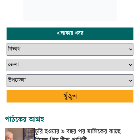
এলাকার খবর
খুঁজুন
পাঠকের আগ্রহ
চুরি হওয়ার ৯ বছর পর মালিকের কাছে