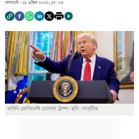
আপডেট :
২১ এপ্রিল ২০২৬, ১৭: ০৫
মার্কিন প্রেসিডেন্ট ডোনাল্ড ট্রাম্প। ছবি: সংগৃহীত