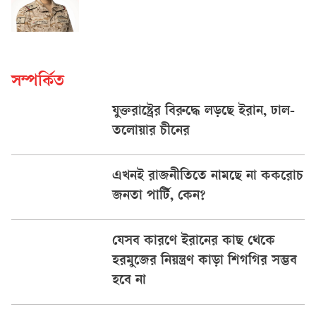
সম্পর্কিত
যুক্তরাষ্ট্রের বিরুদ্ধে লড়ছে ইরান, ঢাল-
তলোয়ার চীনের
এখনই রাজনীতিতে নামছে না ককরোচ
জনতা পার্টি, কেন?
যেসব কারণে ইরানের কাছ থেকে
হরমুজের নিয়ন্ত্রণ কাড়া শিগগির সম্ভব
হবে না