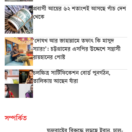
প্রবাসী আয়ের ৬২ শতাংশই আসছে পাঁচ দেশ
থেকে
‘দোযখ আর জাহান্নামে তফাৎ কি মাসুদ
স্যার?’: চট্টগ্রামের এসপির উদ্দেশে সন্ত্রাসী
রায়হানের পোস্ট
চলচ্চিত্র সার্টিফিকেশন বোর্ড পুনর্গঠন,
তালিকায় আছেন যাঁরা
সম্পর্কিত
যুক্তরাষ্ট্রের বিরুদ্ধে লড়ছে ইরান, ঢাল-