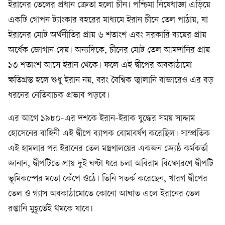
ইরানের তেলের প্রধান ক্রেতা হলো চীন। পশ্চিমা নিষেধাজ্ঞা এড়িয়ে
একটি গোপন ট্যাংকার বহরের মাধ্যমে ইরান চীনে তেল পাঠায়, যা
ইরানের মোট অর্থনীতির প্রায় ৬ শতাংশ এবং সরকারি ব্যয়ের প্রায়
অর্ধেক জোগান দেয়। অন্যদিকে, চীনের মোট তেল আমদানির প্রায়
১৩ শতাংশ আসে ইরান থেকে। ফলে এই দ্বীপের অবকাঠামো
ক্ষতিগ্রস্ত হলে শুধু ইরান নয়, বরং বৈশ্বিক জ্বালানি বাজারেও এর বড়
ধরনের নেতিবাচক প্রভাব পড়বে।
এর আগে ১৯৮০-এর দশকে ইরান-ইরাক যুদ্ধের সময় সাদ্দাম
হোসেনের বাহিনী এই দ্বীপে ব্যাপক বোমাবর্ষণ করেছিল। সাম্প্রতিক
এই হামলার পর ইরানের তেল মন্ত্রণালয়ের একজন জ্যেষ্ঠ কর্মকর্তা
জানান, দ্বীপটিতে প্রায় দুই ঘণ্টা ধরে চলা অবিরাম বিস্ফোরণে দ্বীপটি
ভূমিকম্পের মতো কেঁপে ওঠে। তিনি সতর্ক করেছেন, খারগ দ্বীপের
তেল ও গ্যাস অবকাঠামোতে কোনো আঘাত এলে ইরানের তেল
রপ্তানি মুহূর্তেই থমকে যাবে।