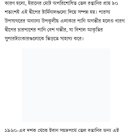
কারণ হলো, ইরানের মোট অপরিশোধিত তেল রপ্তানির প্রায় ৯০
শতাংশই এই দ্বীপের টার্মিনালগুলো দিয়ে সম্পন্ন হয়। পারস্য
উপসাগরের অন্যান্য উপকূলীয় এলাকার পানি অগভীর হলেও খারগ
দ্বীপের চারপাশের পানি বেশ গভীর, যা বিশাল আকৃতির
সুপারট্যাংকারগুলোকে ভিড়তে সাহায্য করে।
১৯৬০-এর দশক থেকে ইরান সমুদ্রপথে তেল রপ্তানির জন্য এই