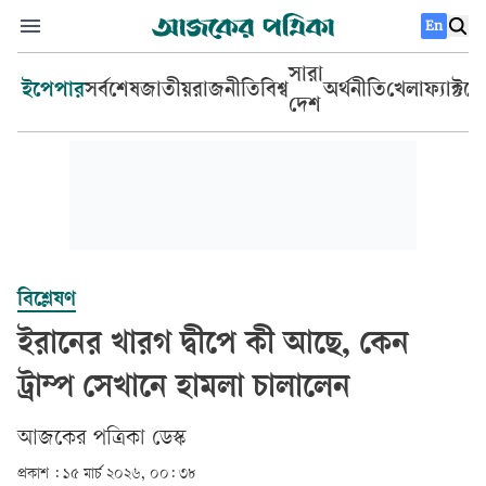
En
সারা
ইপেপার
সর্বশেষ
জাতীয়
রাজনীতি
বিশ্ব
অর্থনীতি
খেলা
ফ্যাক্টচ
দেশ
বিশ্লেষণ
ইরানের খারগ দ্বীপে কী আছে, কেন
ট্রাম্প সেখানে হামলা চালালেন
আজকের পত্রিকা ডেস্ক­
প্রকাশ :
১৫ মার্চ ২০২৬, ০০: ৩৮