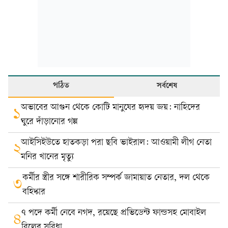
পঠিত
সর্বশেষ
অভাবের আগুন থেকে কোটি মানুষের হৃদয় জয়: নাহিদের
১
ঘুরে দাঁড়ানোর গল্প
আইসিইউতে হাতকড়া পরা ছবি ভাইরাল: আওয়ামী লীগ নেতা
২
মনির খানের মৃত্যু
কর্মীর স্ত্রীর সঙ্গে শারীরিক সম্পর্ক জামায়াত নেতার, দল থেকে
৩
বহিষ্কার
৭ পদে কর্মী নেবে নগদ, রয়েছে প্রভিডেন্ট ফান্ডসহ মোবাইল
৪
বিলের সুবিধা