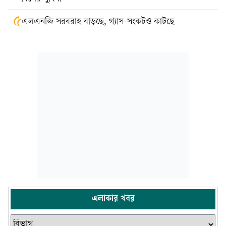
৫
এলএনজি সরবরাহ বাড়ছে, গ্যাস-সংকটও কাটছে
এলাকার খবর