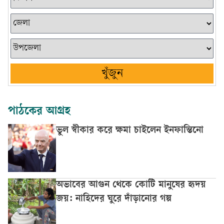
খুঁজুন
পাঠকের আগ্রহ
ভুল স্বীকার করে ক্ষমা চাইলেন ইনফান্তিনো
অভাবের আগুন থেকে কোটি মানুষের হৃদয়
জয়: নাহিদের ঘুরে দাঁড়ানোর গল্প