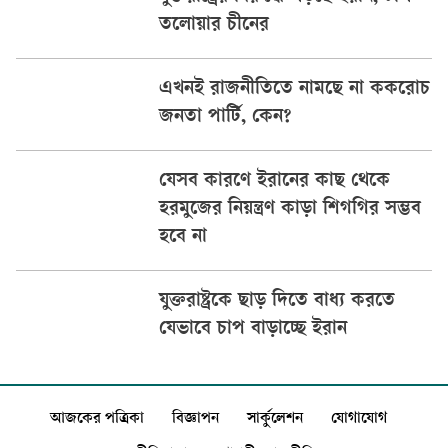
তলোয়ার চীনের
এখনই রাজনীতিতে নামছে না ককরোচ
জনতা পার্টি, কেন?
যেসব কারণে ইরানের কাছ থেকে
হরমুজের নিয়ন্ত্রণ কাড়া শিগগির সম্ভব
হবে না
যুক্তরাষ্ট্রকে ছাড় দিতে বাধ্য করতে
যেভাবে চাপ বাড়াচ্ছে ইরান
আজকের পত্রিকা
বিজ্ঞাপন
সার্কুলেশন
যোগাযোগ