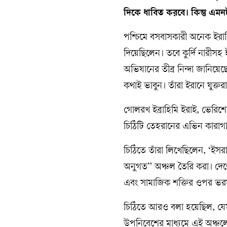
দিকে ধাবিত করবে। কিন্তু এমন
পশ্চিমে বসবাসকারী অনেক ইরানি 
দিয়েছিলেন। তবে কুর্দি নারীসহ ইর
অভিযানের তীব্র নিন্দা জানিয়
কথাই ভাবুন। তাঁরা ইরানে যুক্তর
গোলরখ ইব্রাহিমি ইরাই, ভেরি
চিঠিটি তেহরানের এভিন কারাগার
চিঠিতে তাঁরা লিখেছিলেন, ‘ইসরায
অনুগত” অঞ্চল তৈরি করা। দেশের 
এবং সামাজিক শক্তির ওপর ভরস
চিঠিতে আরও বলা হয়েছিল, যেসব
উপনিবেশের মাধ্যমে এই অঞ্চল