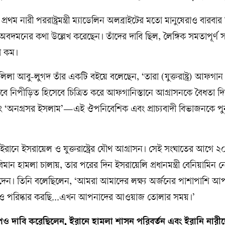
ের প্রথম নারী পররাষ্ট্রমন্ত্রী ম্যাডেলিন অলব্রাইটের মতো মানুষেরাও বারবার ব
র অবদমনের কথা উল্লেখ করেছেন। তাঁদের দাবি ছিল, লৈঙ্গিক সমতাপূর্ণ
কা কম।
 লিলা আবু-লুগদ তাঁর একটি বইয়ে বলেছেন, ‘তারা (যুক্তরাষ্ট্র) আফগান
পকভাবে নিপীড়িত হিসেবে চিত্রিত করে আফগানিস্তানে আগ্রাসনকে বৈধতা দ
এবং ‘অনগ্রসর ইসলাম’—এই ঔপনিবেশিক এবং প্রাচ্যবাদী বিভাজনকে প
ানে ইসরায়েল ও যুক্তরাষ্ট্রের যৌথ আগ্রাসন। সেই সংঘাতের আগে 
ন হামলা চালায়, তার পরের দিন ইসরায়েলি প্রধানমন্ত্রী বেনিয়ামিন নে
দেন। তিনি বলেছিলেন, ‘আমরা আমাদের লক্ষ্য অর্জনের পাশাপাশি আ
 পথও পরিষ্কার করছি...এখন আপনাদের আওয়াজ তোলার সময়।’
্রাম্পও দাবি করেছিলেন, ইরানে হামলা শাসন পরিবর্তন এবং ইরানি নারীদে