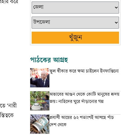
যবহার করে
খুঁজুন
পাঠকের আগ্রহ
ভুল স্বীকার করে ক্ষমা চাইলেন ইনফান্তিনো
অভাবের আগুন থেকে কোটি মানুষের হৃদয়
জয়: নাহিদের ঘুরে দাঁড়ানোর গল্প
িতে ‘নারী
তিত্বকে
প্রবাসী আয়ের ৬২ শতাংশই আসছে পাঁচ
দেশ থেকে