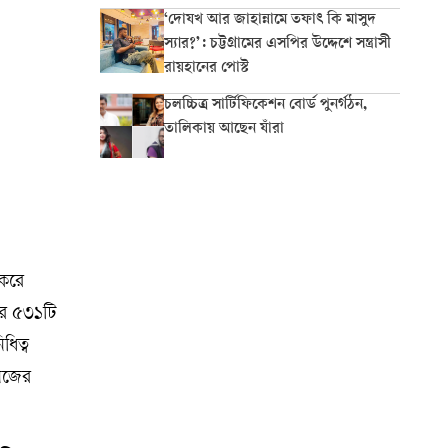
‘দোযখ আর জাহান্নামে তফাৎ কি মাসুদ
স্যার?’: চট্টগ্রামের এসপির উদ্দেশে সন্ত্রাসী
রায়হানের পোস্ট
চলচ্চিত্র সার্টিফিকেশন বোর্ড পুনর্গঠন,
তালিকায় আছেন যাঁরা
 করে
ার ৫৩১টি
ধিত্ব
নিজের