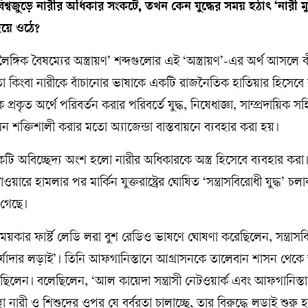
বিশ্বজুড়ে নারীর অধিকার সংকটে, তখন কেন যুদ্ধের সময় হঠাৎ ‘নারী মুক
 হয়ে ওঠে?
‘লৈঙ্গিক বৈষম্যের অস্ত্রায়ণ’ শব্দগুলোর এই ‘অস্ত্রায়ণ’-এর অর্থ আসলে
মতা কিংবা নারীকে বাঁচানোর ভাষাকে একটি রাজনৈতিক হাতিয়ার হিসেবে 
রকৃত অর্থে পরিবর্তন করার পরিবর্তে যুদ্ধ, নিষেধাজ্ঞা, সাম্প্রদায়িক স
দী শাসন শক্তিশালী করার মতো অ্যাজেন্ডা বাস্তবায়নে ব্যবহার করা হয়।
একটি অবিচ্ছেদ্য অংশ হলো নারীর অধিকারকে অস্ত্র হিসেবে ব্যবহার করা
়ারে হামলার পর মার্কিন যুক্তরাষ্ট্রের ঘোষিত ‘সন্ত্রাসবিরোধী যুদ্ধ’ চ
 গেছে।
কার ফার্স্ট লেডি লরা বুশ রেডিও ভাষণে ঘোষণা করেছিলেন, সন্ত্রাসবির
র্যাদার লড়াই’। তিনি আফগানিস্তানে আগ্রাসনকে তালেবান শাসন থে
রেছিলেন। বলেছিলেন, ‘আল কায়েদা সন্ত্রাসী নেটওয়ার্ক এবং আফগানিস্ত
া নারী ও শিশুদের ওপর যে বর্বরতা চালাচ্ছে, তার বিরুদ্ধে লড়াই শুরু হচ