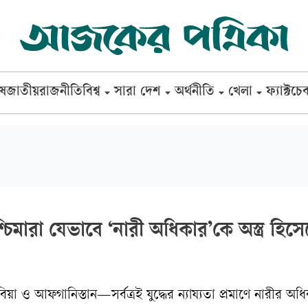
েষ
জাতীয়
রাজনীতি
বিশ্ব
সারা দেশ
অর্থনীতি
খেলা
ফ্যাক্টচে
্চিমারা যেভাবে ‘নারী অধিকার’কে অস্ত্র হিসে
িয়া ও আফগানিস্তান—সর্বত্রই যুদ্ধের ন্যায্যতা প্রমাণে নারীর অধ