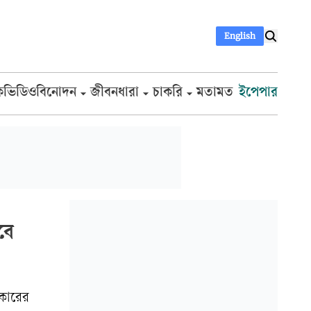
English
ক
ভিডিও
বিনোদন
জীবনধারা
চাকরি
মতামত
ইপেপার
বে
িকারের