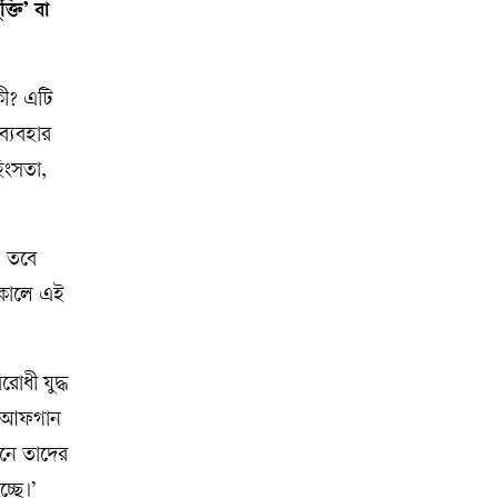
্তি’ বা
 কী? এটি
ব্যবহার
হিংসতা,
। তবে
লাকালে এই
োধী যুদ্ধ
কে আফগান
ানে তাদের
্ছে।’