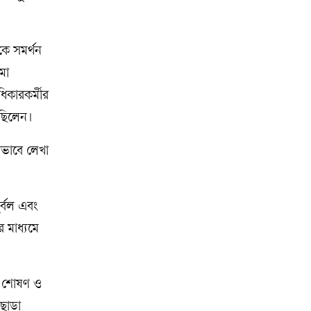
কে সমর্থন
িমা
িকারকর্মীর
েছিলেন।
থভাবে লেখা
ুর্বল এবং
র মাধ্যমে
বং শোষণ ও
াড়া