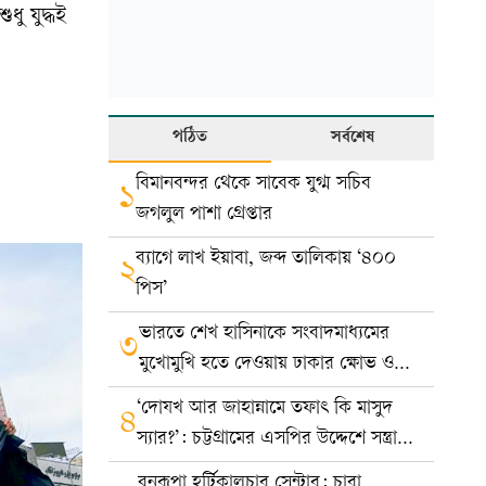
ধু যুদ্ধই
পঠিত
সর্বশেষ
বিমানবন্দর থেকে সাবেক যুগ্ম সচিব
১
জগলুল পাশা গ্রেপ্তার
ব্যাগে লাখ ইয়াবা, জব্দ তালিকায় ‘৪০০
২
পিস’
ভারতে শেখ হাসিনাকে সংবাদমাধ্যমের
৩
মুখোমুখি হতে দেওয়ায় ঢাকার ক্ষোভ ও
প্রতিবাদ
‘দোযখ আর জাহান্নামে তফাৎ কি মাসুদ
৪
স্যার?’: চট্টগ্রামের এসপির উদ্দেশে সন্ত্রাসী
রায়হানের পোস্ট
বনরূপা হর্টিকালচার সেন্টার: চারা