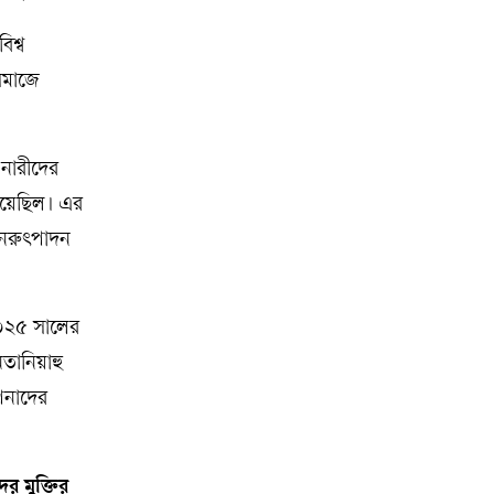
িশ্ব
 সমাজে
 নারীদের
িয়েছিল। এর
ুনরুৎপাদন
২০২৫ সালের
তানিয়াহু
পনাদের
র মুক্তির