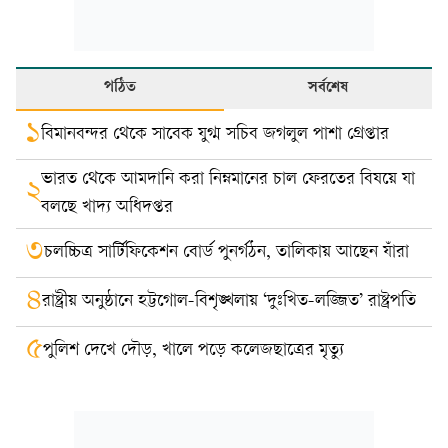
পঠিত
সর্বশেষ
১
বিমানবন্দর থেকে সাবেক যুগ্ম সচিব জগলুল পাশা গ্রেপ্তার
ভারত থেকে আমদানি করা নিম্নমানের চাল ফেরতের বিষয়ে যা
২
বলছে খাদ্য অধিদপ্তর
৩
চলচ্চিত্র সার্টিফিকেশন বোর্ড পুনর্গঠন, তালিকায় আছেন যাঁরা
৪
রাষ্ট্রীয় অনুষ্ঠানে হট্টগোল-বিশৃঙ্খলায় ‘দুঃখিত-লজ্জিত’ রাষ্ট্রপতি
৫
পুলিশ দেখে দৌড়, খালে পড়ে কলেজছাত্রের মৃত্যু