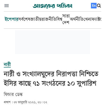
En
সারা
ইপেপার
সর্বশেষ
জাতীয়
রাজনীতি
বিশ্ব
অর্থনীতি
খেলা
ফ্যাক্টচ
দেশ
নারী
নারী ও সংখ্যালঘুদের নিরাপত্তা নিশ্চিতে
ইসির কাছে ৭১ সংগঠনের ১০ সুপারিশ
ফিচার ডেস্ক
প্রকাশ :
২৭ জানুয়ারি ২০২৬, ২০: ০২