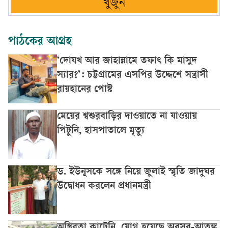
খুঁজুন
পাঠকের আগ্রহ
‘দোযখ আর জাহান্নামে তফাৎ কি মাসুদ
স্যার?’: চট্টগ্রামের এসপির উদ্দেশে সন্ত্রাসী
রায়হানের পোস্ট
মেয়ের শ্বশুরবাড়ির দাওয়াতে না যাওয়ায়
পিটুনি, হাসপাতালে মৃত্যু
ড. ইউনূসকে সঙ্গে নিয়ে জুলাই স্মৃতি জাদুঘর
উদ্বোধন করলেন প্রধানমন্ত্রী