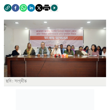
ছবি: সংগৃহীত