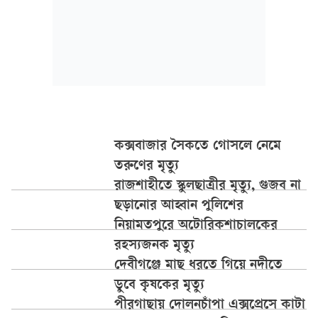
কক্সবাজার সৈকতে গোসলে নেমে
তরুণের মৃত্যু
রাজশাহীতে স্কুলছাত্রীর মৃত্যু, গুজব না
ছড়ানোর আহ্বান পুলিশের
নিয়ামতপুরে অটোরিকশাচালকের
রহস্যজনক মৃত্যু
দেবীগঞ্জে মাছ ধরতে গিয়ে নদীতে
ডুবে কৃষকের মৃত্যু
পীরগাছায় দোলনচাঁপা এক্সপ্রেসে কাটা