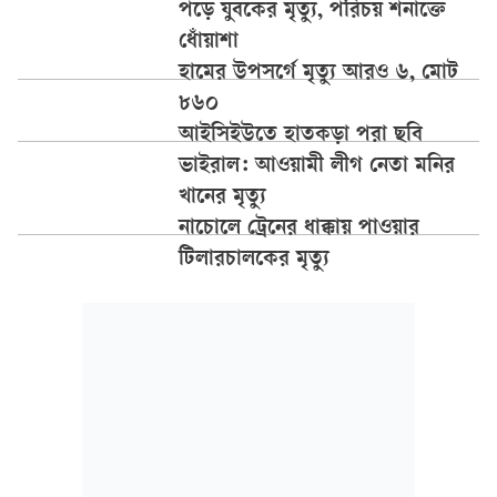
পড়ে যুবকের মৃত্যু, পরিচয় শনাক্তে
ধোঁয়াশা
হামের উপসর্গে মৃত্যু আরও ৬, মোট
৮৬০
আইসিইউতে হাতকড়া পরা ছবি
ভাইরাল: আওয়ামী লীগ নেতা মনির
খানের মৃত্যু
নাচোলে ট্রেনের ধাক্কায় পাওয়ার
টিলারচালকের মৃত্যু