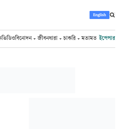
English
ক
ভিডিও
বিনোদন
জীবনধারা
চাকরি
মতামত
ইপেপার