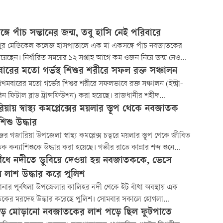
গে পাঁচ সন্তানের জন্ম, তবু হাসি নেই পরিবারে
ুর মেডিকেল কলেজ হাসপাতালে এক মা একসঙ্গে পাঁচ নবজাতকের
িয়েছেন। নির্ধারিত সময়ের ১২ সপ্তাহ আগে কম ওজন নিয়ে জন্ম নেওয়ায়
া দেখা দিয়েছে। একটি কন্যাশিশু মারা গেছে। বাকি চার নবজাতক
বারের মতো গর্ভস্থ শিশুর শরীরে সফল রক্ত সঞ্চালন
সাধীন, তবে হাসপাতালে এনআইসিইউ না থাকায় উন্নত চিকিৎসার জন্য
্রথমবারের মতো গর্ভের শিশুর শরীরে সফলভাবে রক্ত সঞ্চালন (ইন্ট্রা-
নেওয়ার পরামর্শ দিয়েছেন চিকিৎসকেরা।
ন ফিটাল ব্লাড ট্রান্সফিউশন) করা হয়েছে। রাজধানীর শহীদ
য়ার্দী মেডিকেল কলেজ হাসপাতালের ফিটো-ম্যাটার্নাল মেডিসিন
য়ায় স্বাস্থ্য কমপ্লেক্সের ময়লার স্তূপ থেকে নবজাতক
ে গত ২৯ জুন জটিল এই চিকিৎসাপদ্ধতি সফলভাবে সম্পন্ন হয়।
শিশু উদ্ধার
ঞ্জের গজারিয়া উপজেলা স্বাস্থ্য কমপ্লেক্স চত্বরে ময়লার স্তূপ থেকে জীবিত
 কন্যাশিশুকে উদ্ধার করা হয়েছে। গভীর রাতে কান্নার শব্দ শুনে
ালের কর্মীরা তাকে উদ্ধার করে চিকিৎসার ব্যবস্থা করেন।
েঁধে নদীতে ডুবিয়ে দেওয়া হয় নবজাতককে, ভেসে
 লাশ উদ্ধার করে পুলিশ
োনার পূর্বধলা উপজেলার কালিহর নদী থেকে ইট বাঁধা অবস্থায় এক
কের মরদেহ উদ্ধার করেছে পুলিশ। সোমবার সকালে হোগলা
ের কালিহরকান্দা গ্রামে মরদেহটি ভাসতে দেখে স্থানীয়রা পুলিশে খবর
ে মোড়ানো নবজাতকের লাশ পড়ে ছিল ফুটপাতে