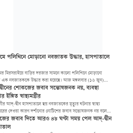
গ্রামে পলিথিনে মোড়ানো নবজাতক উদ্ধার, হাসপাতালে
রামের মিরসরাইয়ে বাড়ির দরজার সামনে কালো পলিথিনে মোড়ানো
ায় এক নবজাতককে উদ্ধার করা হয়েছে। আজ মঙ্গলবার (১৬ জুন)
১০টার দিকে উপজেলার জোরারগঞ্জ ইউনিয়নের উত্তর সোনাপাহাড়
দ্বীনের শোকজের জবাব সন্তোষজনক নয়, ব্যবস্থা
র ভোলা সওদাগর বাড়ির মীর হোসেনের ঘরের সদর দরজার সামনে
 ইঙ্গিত স্বাস্থ্যমন্ত্রীর
ন্যাশিশুটিকে উদ্ধার করা হয়।
ীর আদ্-দ্বীন হাসপাতালে ছয় নবজাতকের মৃত্যুর ঘটনায় স্বাস্থ্য
্তরের দেওয়া কারণ দর্শানোর নোটিশের জবাব সন্তোষজনক নয় বলে
য করেছেন স্বাস্থ্যমন্ত্রী সরদার মো. সাখাওয়াত হোসেন বকুল। তিনি
ের জবাব দিতে আরও ৪৮ ঘণ্টা সময় পেল আদ্‌-দ্বীন
, হাসপাতাল কর্তৃপক্ষের ব্যাখ্যায় ঘটনার বিষয়ে স্পষ্ট কোনো জবাব
াতাল
যায়নি...