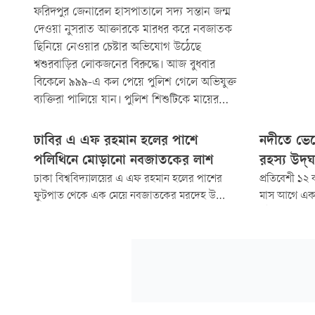
ফরিদপুর জেনারেল হাসপাতালে সদ্য সন্তান জন্ম
দেওয়া নুসরাত আক্তারকে মারধর করে নবজাতক
ছিনিয়ে নেওয়ার চেষ্টার অভিযোগ উঠেছে
শ্বশুরবাড়ির লোকজনের বিরুদ্ধে। আজ বুধবার
বিকেলে ৯৯৯-এ কল পেয়ে পুলিশ গেলে অভিযুক্ত
ব্যক্তিরা পালিয়ে যান। পুলিশ শিশুটিকে মায়ের
হেফাজতে রাখতে বলেছে।
ঢাবির এ এফ রহমান হলের পাশে
নদীতে ভে
পলিথিনে মোড়ানো নবজাতকের লাশ
রহস্য উদ্‌
ঢাকা বিশ্ববিদ্যালয়ের এ এফ রহমান হলের পাশের
প্রতিবেশী ১২
ফুটপাত থেকে এক মেয়ে নবজাতকের মরদেহ উদ্ধার
মাস আগে একা
করেছে পুলিশ। নবজাতকটির বয়স হবে আনুমানিক
ওই কিশোরী গর
এক দিন...
মৃত কন্যাসন্ত
নবজাতকের মর
হয়। কম বয়স ও
পরিবারের লো