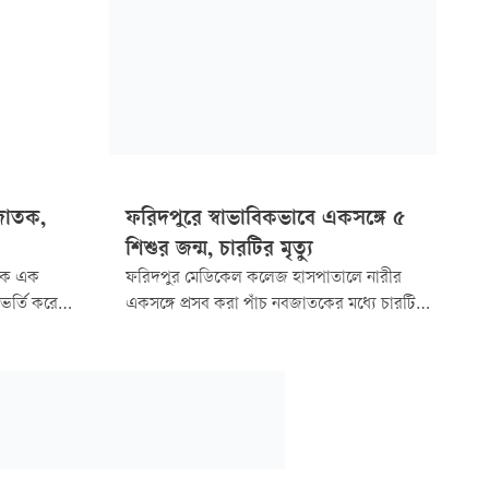
জাতক,
ফরিদপুরে স্বাভাবিকভাবে একসঙ্গে ৫
শিশুর জন্ম, চারটির মৃত্যু
েকে এক
ফরিদপুর মেডিকেল কলেজ হাসপাতালে নারীর
ভর্তি করেছেন
একসঙ্গে প্রসব করা পাঁচ নবজাতকের মধ্যে চারটির
উপজেলার
মৃত্যু হয়েছে। এখন শুধু বেঁচে আছে একটি ছেলে
জগদীশপুর
সন্তান। তবে জীবিত শিশুটির অবস্থায়ও
বজাতকটি
আশঙ্কাজনক। চিকিৎসকেরা বলছেন, নির্ধারিত
সময়ের আগে কম ওজন নিয়ে জন্মগ্রহণ করায় নানা
জটিলতায় এদের মৃত্যু হয়েছে।