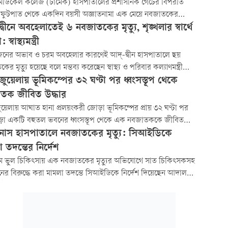
রিচয় শনাক্ত ও ঘটনার রহস্য উদ্‌ঘাটনে কাজ করছে পুলিশ।
মেডিকেল কলেজ (ঢামেক) হাসপাতালের প্রশাসনিক গেটের বিপরীত
 ফুটপাত থেকে একদিন বয়সী অজ্ঞাতনামা এক মেয়ে নবজাতকের
উদ্ধার করেছে পুলিশ। আজ রোববার সন্ধ্যা পৌনে ৬টার দিকে শাহবাগ
্বীনে অবহেলাতেই ৬ নবজাতকের মৃত্যু, শৃঙ্খলার স্বার্থে
ুলিশ মরদেহটি উদ্ধার করে ময়নাতদন্তের জন্য ঢাকা মেডিকেল কলেজ
: স্বাস্থ্যমন্ত্রী
াঠায়।
জেনের অভাব ও চরম অবহেলার কারণেই আদ্-দ্বীন হাসপাতালে ছয়
র মৃত্যু হয়েছে বলে মন্তব্য করেছেন স্বাস্থ্য ও পরিবার কল্যাণমন্ত্রী
মো. সাখাওয়াত হোসেন। হাসপাতালটিতে যখন শিশুরা বাঁচার জন্য
ুয়েলায় ভূমিকম্পের ৩২ ঘণ্টা পর ধ্বংসস্তূপ থেকে
করছিল, তখন সেখানে কোনো অক্সিজেন ছিল না...
তক জীবিত উদ্ধার
য়েলায় আঘাত হানা প্রলয়ংকরী জোড়া ভূমিকম্পের প্রায় ৩২ ঘণ্টা পর
ড়া একটি বহুতল ভবনের ধ্বংসস্তূপ থেকে এক নবজাতককে জীবিত
 করা হয়েছে। দেশটির রাজধানী কারাকাসের উত্তরে সবচেয়ে বেশি...
নাস হাসপাতালে নবজাতকের মৃত্যু: সিআইডিকে
 তদন্তের নির্দেশ
রামে ভুল চিকিৎসায় এক নবজাতকের মৃত্যুর অভিযোগে সাত চিকিৎসকসহ
র বিরুদ্ধে করা মামলা তদন্তে সিআইডিকে নির্দেশ দিয়েছেন আদালত।
নায় তিন বিশেষজ্ঞ চিকিৎসকের সমন্বয়ে মতামত দিতে সিভিল সার্জন
লয়কেও নির্দেশ দেওয়া হয়েছে।