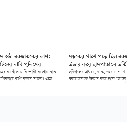
সে ওঠা নবজাতকের লাশ:
সড়কের পাশে পড়ে ছিল নব
ঘাটনের দাবি পুলিশের
উদ্ধার করে হাসপাতালে ভর্তি
 বছর বয়সী এক কিশোরীকে প্রায় সাত
হবিগঞ্জের মাধবপুরে সড়কের পাশ থ
ধিকবার ধর্ষণ করেন সাজন। এতে
নবজাতককে উদ্ধার করে হাসপাতালে 
্ভধারণ করে। পরে গর্ভপাত ঘটালে
এলাকাবাসী। আজ সোমবার সকালে 
ান প্রসব করে সে। ঘটনা ধামাচাপা দিতে
উত্তর শাহপুর এলাকার শায়েস্তাগঞ্জ-
দেহে ইট বেঁধে নদীতে ফেলে দেওয়া
জেলা পরিষদ সড়কের পাশ থেকে ন
 শারীরিক পরিবর্তন স্পষ্ট না হওয়ায়
উদ্ধার হয়।
কজন বিষয়টি বুঝতে পারেননি।