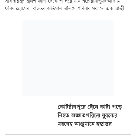
সাফদারপুর পুলিশ ফাঁড়ি থেকে পালিয়ে যান পরোয়ানাভুক্ত আসামি
ফরিদ হোসেন। রাতভর অভিযান চালিয়ে শনিবার সকালে এক আত্মীয়ের
বাড়ি থেকে তাকে পুনরায় গ্রেপ্তার করেছে পুলিশ।
কোটচাঁদপুরে ট্রেনে কাটা পড়ে
নিহত অজ্ঞাতপরিচয় যুবকের
মরদেহ আঞ্জুমানে হস্তান্তর