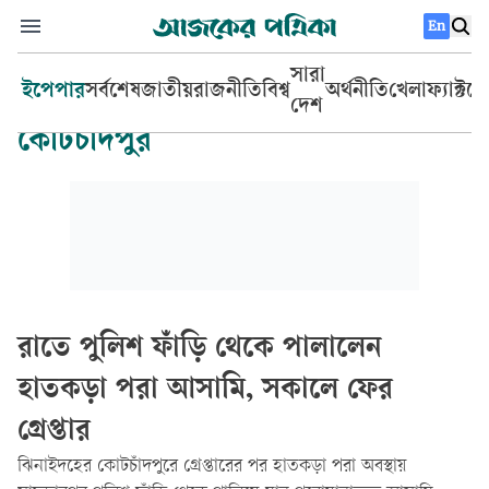
En
সারা
ইপেপার
সর্বশেষ
জাতীয়
রাজনীতি
বিশ্ব
অর্থনীতি
খেলা
ফ্যাক্টচ
দেশ
কোটচাঁদপুর
রাতে পুলিশ ফাঁড়ি থেকে পালালেন
হাতকড়া পরা আসামি, সকালে ফের
গ্রেপ্তার
ঝিনাইদহের কোটচাঁদপুরে গ্রেপ্তারের পর হাতকড়া পরা অবস্থায়