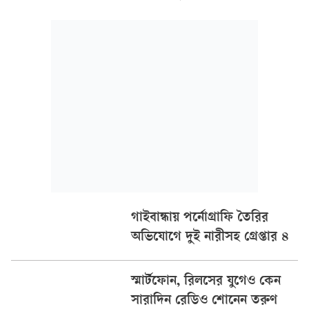
সিলিকন ভ্যালির শীর্ষ দুই এআই গবেষণা প্রতিষ্ঠান ‘ওপেনএআই’ এবং
‘অ্যানথ্রোপিক’ স্বীকার করেছে যে, তাদের অপ্রকাশিত
গাইবান্ধায় পর্নোগ্রাফি তৈরির
অভিযোগে দুই নারীসহ গ্রেপ্তার ৪
স্মার্টফোন, রিলসের যুগেও কেন
সারাদিন রেডিও শোনেন তরুণ