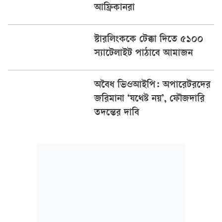
আফ্রিকানরা
স্টারলিংককে টেক্কা দিতে ৫১০০
স্যাটেলাইট পাঠাবে আমাজন
অবৈধ ভিওআইপি: অপারেটরদের
জরিমানা ‘যথেষ্ট নয়’, ফৌজদারি
তদন্তের দাবি