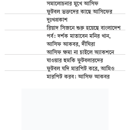
সমালোচনার মুখে আসিফ
ফুটবল ভক্তদের কাছে আসিফের
দুঃখপ্রকাশ
রিয়াদ সিজনে শুরু হয়েছে বাংলাদেশ
পর্ব: দর্শক মাতাবেন মনির খান,
আসিফ আকবর, দীঘিরা
আসিফ ক্ষমা না চাইলে অ্যাকশনে
যাওয়ার হুমকি ফুটবলারদের
ফুটবল যদি মারপিট করে, আমিও
মারপিট করব: আসিফ আকবর