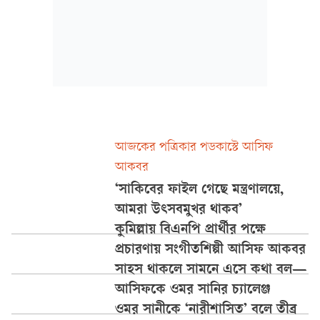
আজকের পত্রিকার পডকাস্টে আসিফ
আকবর
‘সাকিবের ফাইল গেছে মন্ত্রণালয়ে,
আমরা উৎসবমুখর থাকব’
কুমিল্লায় বিএনপি প্রার্থীর পক্ষে
প্রচারণায় সংগীতশিল্পী আসিফ আকবর
সাহস থাকলে সামনে এসে কথা বল—
আসিফকে ওমর সানির চ্যালেঞ্জ
ওমর সানীকে ‘নারীশাসিত’ বলে তীব্র