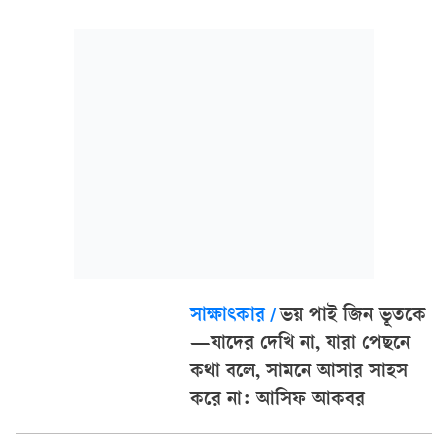
নিয়ে নির্মিত হয়েছে মিউজিক্যাল ফিল্ম। ২১ মে দুপুরে ধ্রুব মিউজিক
স্টেশনের ইউটিউব চ্যানেলে প্রকাশ করা হবে এই...
সাক্ষাৎকার
/
ভয় পাই জিন ভূতকে
—যাদের দেখি না, যারা পেছনে
কথা বলে, সামনে আসার সাহস
করে না: আসিফ আকবর