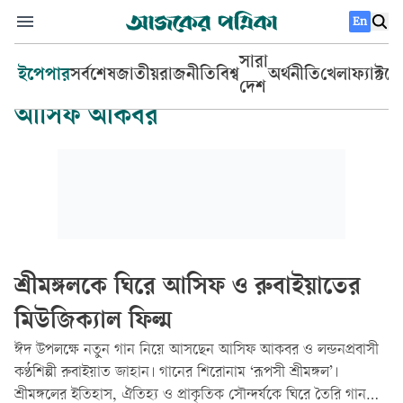
En
সারা
ইপেপার
সর্বশেষ
জাতীয়
রাজনীতি
বিশ্ব
অর্থনীতি
খেলা
ফ্যাক্টচ
দেশ
আসিফ আকবর
শ্রীমঙ্গলকে ঘিরে আসিফ ও রুবাইয়াতের
মিউজিক্যাল ফিল্ম
ঈদ উপলক্ষে নতুন গান নিয়ে আসছেন আসিফ আকবর ও লন্ডনপ্রবাসী
কণ্ঠশিল্পী রুবাইয়াত জাহান। গানের শিরোনাম ‘রূপসী শ্রীমঙ্গল’।
শ্রীমঙ্গলের ইতিহাস, ঐতিহ্য ও প্রাকৃতিক সৌন্দর্যকে ঘিরে তৈরি গানটি