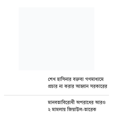
একটি ফোনালাপের রেকর্ড আন্তর্জাতিক অপরাধ ট্রাইব্যুনাল-২-এ
উপস্থাপন করেছে রাষ্ট্রপক্ষ।
শেখ হাসিনার বক্তব্য গণমাধ্যমে
প্রচার না করার আহ্বান সরকারের
মানবতাবিরোধী অপরাধের আরও
২ মামলায় জিয়াউল-তারেক