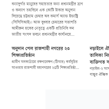
বন্যাদুর্গত মানুষের সহায়তার জন্য প্রধানমন্ত্রীর ত্রাণ
ও কল্যাণ তহবিলে এক কোটি টাকার অনুদান
দিয়েছে চট্টগ্রাম চেম্বার অব কমার্স অ্যান্ড ইন্ডাস্ট্রি
(সিসিসিআই)। আজ বুধবার চেম্বারের সভাপতি
আমীরুল হকের নেতৃত্বে একটি প্রতিনিধি দল
জাতীয় সংসদ ভবনে প্রধানমন্ত্রীর কার্যালয়ে
প্রধানমন্ত্রীর...
অনুদান পেল রাজশাহী নগরের ২৩
নড়াইলে ঐচ
শিক্ষাপ্রতিষ্ঠান
তালিকা নিয়
গ্রামীণ অবকাঠামো রক্ষণাবেক্ষণ (টিআর) কর্মসূচির
ব্যক্তিগত 
আওতায় রাজশাহী মহানগরের ২৩টি শিক্ষাপ্রতিষ্ঠানের
নড়াইল-২ আস
মধ্যে ৪০ লাখ টাকার অনুদানের চেক বিতরণ করা
বাচ্চুর ঐচ্ছ
হয়েছে। রোববার সকালে জেলা প্রশাসকের
সমালোচনার মধ
কার্যালয়ের সম্মেলনকক্ষে আনুষ্ঠানিকভাবে এই চেক
অভিযোগে তাঁর
বিতরণ করা হয়।
মোহাম্মদ গোফ
তালিকায় এমপি
অভিযোগ ওঠে