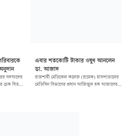
৮ পরিবারকে
এবার শতকোটি টাকার ওষুধ আনলেন
অনুদান
ডা. আজাদ
ারের সদস্যদের
রাজশাহী মেডিকেল কলেজ (রামেক) হাসপাতালের
নের চেক বিতরণ
মেডিসিন বিভাগের প্রধান আজিজুল হক আজাদের
া ১১টার দিকে
কল্যাণে এবার প্রায় ১০০ কোটি টাকার বিদেশি ওষুধ
 সার্কেল
অনুদান এসেছে। বিনা মূল্যে এ ওষুধগুলো পেয়ে
হায়তা দেওয়া
উপকৃত হবে দেশের হাজারো দরিদ্র রোগী।