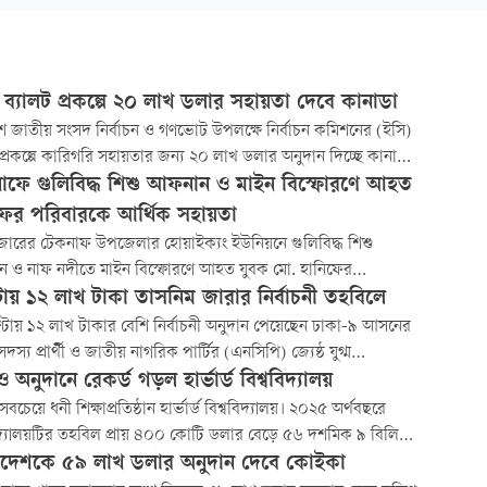
 ব্যালট প্রকল্পে ২০ লাখ ডলার সহায়তা দেবে কানাডা
শ জাতীয় সংসদ নির্বাচন ও গণভোট উপলক্ষে নির্বাচন কমিশনের (ইসি)
 প্রকল্পে কারিগরি সহায়তার জন্য ২০ লাখ ডলার অনুদান দিচ্ছে কানাডা।
বার আগারগাঁওয়ের নির্বাচন ভবনে ইসির সঙ্গে চুক্তি স্বাক্ষর করেছেন
াফে গুলিবিদ্ধ শিশু আফনান ও মাইন বিস্ফোরণে আহত
েশে নিযুক্ত কানাডিয়ান হাইকমিশনার অজিত সিং।
ফের পরিবারকে আর্থিক সহায়তা
জারের টেকনাফ উপজেলার হোয়াইক্যং ইউনিয়নে গুলিবিদ্ধ শিশু
 ও নাফ নদীতে মাইন বিস্ফোরণে আহত যুবক মো. হানিফের
রকে আর্থিক সহায়তা প্রদান করেছে উপজেলা প্রশাসন। পাশাপাশি জেলা
্টায় ১২ লাখ টাকা তাসনিম জারার নির্বাচনী তহবিলে
ের পক্ষ থেকেও আরও কিছু অনুদান দেওয়ার কথা জানানো হয়েছে।
্টায় ১২ লাখ টাকার বেশি নির্বাচনী অনুদান পেয়েছেন ঢাকা-৯ আসনের
স্য প্রার্থী ও জাতীয় নাগরিক পার্টির (এনসিপি) জ্যেষ্ঠ যুগ্ম
সচিব ডা. তাসনিম জারা। আজ মঙ্গলবার ভোরে সামাজিক যোগাযোগ
অনুদানে রেকর্ড গড়ল হার্ভার্ড বিশ্ববিদ্যালয়
ম ফেসবুকে নিজের ভেরিফায়েড পেজে তিনি এ কথা জানান।
 সবচেয়ে ধনী শিক্ষাপ্রতিষ্ঠান হার্ভার্ড বিশ্ববিদ্যালয়। ২০২৫ অর্থবছরে
িদ্যালয়টির তহবিল প্রায় ৪০০ কোটি ডলার বেড়ে ৫৬ দশমিক ৯ বিলিয়ন
াঁড়িয়েছে। বার্তা সংস্থা রয়টার্সের প্রতিবেদনে বলা হয়েছে, ট্রাম্প
াদেশকে ৫৯ লাখ ডলার অনুদান দেবে কোইকা