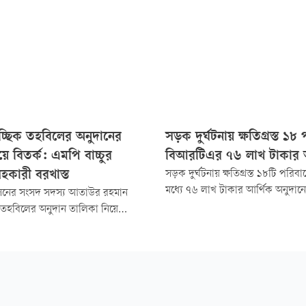
্ছিক তহবিলের অনুদানের
সড়ক দুর্ঘটনায় ক্ষতিগ্রস্ত ১
ে বিতর্ক: এমপি বাচ্চুর
বিআরটিএর ৭৬ লাখ টাকার 
সহকারী বরখাস্ত
সড়ক দুর্ঘটনায় ক্ষতিগ্রস্ত ১৮টি পরিব
মধ্যে ৭৬ লাখ টাকার আর্থিক অনুদা
নের সংসদ সদস্য আতাউর রহমান
করেছে বিআরটিএ। বৃহস্পতিবার বেল
িক তহবিলের অনুদান তালিকা নিয়ে
কেরানীগঞ্জের ইকুরিয়ায় ঢাকা মেট্রো-২
্যে দায়িত্ব পালনে অবহেলার
কার্যালয়ে আয়োজিত অনুষ্ঠানে এই স
 ব্যক্তিগত সহকারী আবু সালেহ
হয়।
রানকে বরখাস্ত করা হয়েছে।
র মেয়ের নামসহ স্বজনপ্রীতির
।