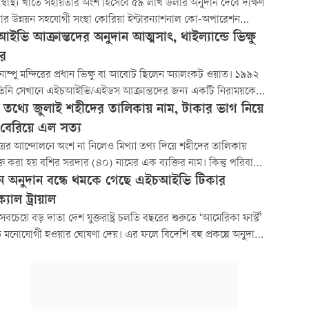
নের গবেষণা তহবিল কমানোর চাপের মধ্যেও বিপুল পরিমাণ বিনিয়োগ
স্বাস্থ্য খাতে সহায়তার অংশ হিসেবে ৫৯ লাখ ডলার অনুদান দেবে দক্ষিণ
 এই
র উন্নয়ন সহযোগী সংস্থা কোরিয়া ইন্টারন্যাশনাল কো-অপারেশন
ি (কোইকা)। এ লক্ষ্যে আজ রোববার অর্থনৈতিক সম্পর্ক বিভাগ
ভি আক্রান্তদের অনুদান আত্মসাৎ, থাইল্যান্ডে ভিক্ষু
) ও কোইকার মধ্যে ‘ন্যাশনাল ইনস্টিটিউট অব অ্যাডভান্সড নার্সিং
ার
শন অ্যান্ড রিসার্চ (এনআইএএনইআর)
তনাম্পু মন্দিরের প্রধান ভিক্ষু বা আবোট ছিলেন অ্যালংকট ওয়াত। ১৯৯২
িনি সেখানে এইচআইভি/এইডস আক্রান্তদের জন্য একটি নিরাময়কেন্দ্র
রেন এবং এই মানবিক উদ্যোগের কারণে তিনি ব্যাপক পরিচিতি পান।
যা তথ্যে জুলাই শহীদের তালিকায় নাম, টাকার ভাগ নিয়ে
্দ্রে অন্যান্য রোগীকেও আশ্রয় দেওয়া হয়, পাশাপাশি রোগীদের
দ্বে বেরিয়ে এল সত্য
ের জন্য শিক্ষার ব্যবস্থাও করা
ের আন্দোলনে অংশ না নিলেও মিথ্যা তথ্য দিয়ে শহীদের তালিকায়
ভুক্ত করা হয় বশির সরদার (৪০) নামের এক ব্যক্তির নাম। কিন্তু পরিবারে
অনুদানের টাকা নিয়ে দ্বন্দ্ব সৃষ্টি হলে প্রকাশ্যে এলো মূল তথ্য। পরে
কিন অনুদান বন্ধে থমকে গেছে এইচআইভি টিকার
াম শহীদের তালিকা থেকে বাদ দেওয়া হয়েছে। ঘটনাটি ঘটেছে
ক্যাল ট্রায়াল
ালীতে।
র সবচেয়ে বড় দাতা দেশ যুক্তরাষ্ট্র চলতি বছরের শুরুতে ‘আমেরিকা ফার্স্ট’
 মনোযোগী হওয়ার ঘোষণা দেয়। এর ফলে বিদেশি বহু প্রকল্পে অনুদান
রে দেওয়া হয়, এতে সবচেয়ে বেশি ক্ষতিগ্রস্ত হয়েছে দক্ষিণ আফ্রিকা...