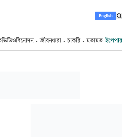
English
ক
ভিডিও
বিনোদন
জীবনধারা
চাকরি
মতামত
ইপেপার