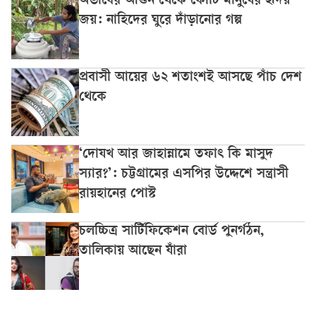
অভাবের আগুন থেকে কোটি মানুষের হৃদয়
জয়: নাহিদের ঘুরে দাঁড়ানোর গল্প
প্রবাসী আয়ের ৬২ শতাংশই আসছে পাঁচ দেশ
থেকে
‘দোযখ আর জাহান্নামে তফাৎ কি মাসুদ
স্যার?’: চট্টগ্রামের এসপির উদ্দেশে সন্ত্রাসী
রায়হানের পোস্ট
চলচ্চিত্র সার্টিফিকেশন বোর্ড পুনর্গঠন,
তালিকায় আছেন যাঁরা