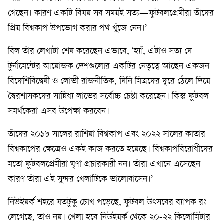
গেছেন। কারণ একটি বিষয় সব সময়ই সত্য—ফুটবলপ্রেমীরা তাঁদের
প্রিয় বিশ্বকাপ উপভোগ করার পথ খুঁজে নেন।’
বিল তাঁর লেখাটা শেষ করেছেন এভাবে, ‘হ্যাঁ, এটাও সত্য যে
টুর্নামেন্টের আয়োজক দেশগুলোর একটির নেতৃত্বে আছেন একজন
বিদেশিবিদ্বেষী ও লোভী রাজনীতিক, যিনি মিত্রদের দূরে ঠেলে দিয়ে
স্বৈরশাসকদের সান্নিধ্য লাভের সর্বোচ্চ চেষ্টা করেছেন। কিন্তু ফুটবল
সমর্থকেরা এসব উপেক্ষা করবেন।
তাঁদের ২০১৮ সালের রাশিয়া বিশ্বকাপ এবং ২০২২ সালের কাতার
বিশ্বকাপের ক্ষেত্রেও একই কাজ করতে হয়েছে। বিশ্বকাপবিরোধীদের
মতো ফুটবলপ্রেমীরা ঘৃণা প্রচারকারী নন। তাঁরা এখানে এসেছেন
কারণ তাঁরা এই সুন্দর খেলাটিকে ভালোবাসেন।’
নিউইয়র্ক শহরে যতটুকু চোখ পড়েছে, ফুটবল উৎসবের ব্যাপক রং
লেগেছে, তাও নয়। খেলা হবে নিউইয়র্ক থেকে ২০-২২ কিলোমিটার