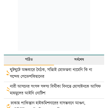
পঠিত
সর্বশেষ
ঘুটঘুটে অন্ধকারে বৈঠক, সত্যিই মোজতবা খামেনি কি না
১
সন্দেহ পেজেশকিয়ানের
নারী আসনের সংসদ সদস্য বিথীকা বিনতে হোসাইনকে আসিফ
২
মাহমুদের আইনি নোটিশ
ঢাকায় পাকিস্তান হাইকমিশনারের বাসভবনে আগুন,
৩