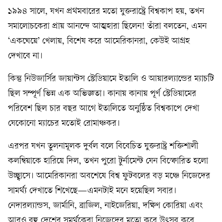
১৯৯৪ সালে, যখন প্রথমবারের মতো যুক্তরাষ্ট্রে বিশ্বকাপ হয়, তখন
সমালোচকেরা প্রায় আনন্দে আত্মহারা ছিলেন! তাঁরা বলতেন, এমন
‘একঘেয়ে’ খেলায়, বিশেষ করে আমেরিকানরা, কেউই আগ্রহ
দেখাবে না।
কিন্তু নিউজার্সির জায়ান্টস স্টেডিয়ামে ইতালি ও আয়ারল্যান্ডের ম্যাচটি
ছিল সম্পূর্ণ ভিন্ন এক অভিজ্ঞতা। কানায় কানায় পূর্ণ স্টেডিয়ামের
পরিবেশ ছিল চার বছর আগে ইতালিতে অনুষ্ঠিত বিশ্বকাপে দেখা
যেকোনো ম্যাচের মতোই রোমাঞ্চকর।
এরপর যখন তুলনামূলক দুর্বল বলে বিবেচিত যুক্তরাষ্ট্র শক্তিশালী
কলম্বিয়াকে হারিয়ে দিল, তখন পুরো টুর্নামেন্ট যেন বিস্ফোরিত হলো
উচ্ছ্বাসে। আমেরিকানরা অবশেষে বিশ্ব ফুটবলের বড় মঞ্চে নিজেদের
সামর্থ্য দেখাতে শিখেছে—এমনটাই মনে হয়েছিল সবার।
নেদারল্যান্ডস, জার্মানি, ব্রাজিল, নাইজেরিয়া, দক্ষিণ কোরিয়া এবং
আরও বহু দেশের সমর্থকেরা নিজেদের মতো করে উৎসব করে