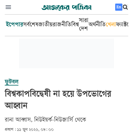
En
সারা
ইপেপার
সর্বশেষ
জাতীয়
রাজনীতি
বিশ্ব
অর্থনীতি
খেলা
ফ্যাক্টচ
দেশ
ফুটবল
বিশ্বকাপবিদ্বেষী না হয়ে উপভোগের
আহ্বান
রানা আব্বাস, নিউইয়র্ক-নিউজার্সি থেকে
প্রকাশ :
১১ জুন ২০২৬, ০৮: ০০