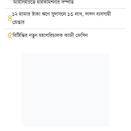
আইসিইউতে হাইকমিশনার দম্পতি
১২ হাজার টাকা ঋণে সুদাসলে ১৩ লাখ, দাদন ব্যবসায়ী
৪
গ্রেপ্তার
৫
বিটিভির নতুন মহাপরিচালক কাজী জেসিন