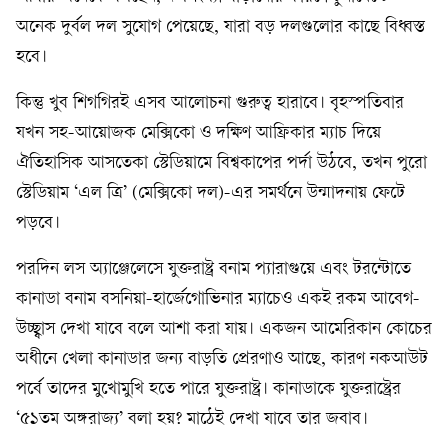
অনেক দুর্বল দল সুযোগ পেয়েছে, যারা বড় দলগুলোর কাছে বিধ্বস্ত
হবে।
কিন্তু খুব শিগগিরই এসব আলোচনা গুরুত্ব হারাবে। বৃহস্পতিবার
যখন সহ-আয়োজক মেক্সিকো ও দক্ষিণ আফ্রিকার ম্যাচ দিয়ে
ঐতিহাসিক আসতেকা স্টেডিয়ামে বিশ্বকাপের পর্দা উঠবে, তখন পুরো
স্টেডিয়াম ‘এল ত্রি’ (মেক্সিকো দল)-এর সমর্থনে উন্মাদনায় ফেটে
পড়বে।
পরদিন লস অ্যাঞ্জেলেসে যুক্তরাষ্ট্র বনাম প্যারাগুয়ে এবং টরন্টোতে
কানাডা বনাম বসনিয়া-হার্জেগোভিনার ম্যাচেও একই রকম আবেগ-
উচ্ছ্বাস দেখা যাবে বলে আশা করা যায়। একজন আমেরিকান কোচের
অধীনে খেলা কানাডার জন্য বাড়তি প্রেরণাও আছে, কারণ নকআউট
পর্বে তাদের মুখোমুখি হতে পারে যুক্তরাষ্ট্র। কানাডাকে যুক্তরাষ্ট্রের
‘৫১তম অঙ্গরাজ্য’ বলা হয়? মাঠেই দেখা যাবে তার জবাব।