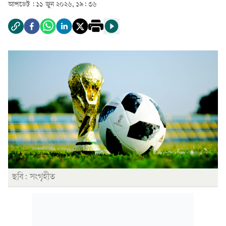
আপডেট :
১১ জুন ২০২৬, ১৯: ৩৬
ছবি: সংগৃহীত