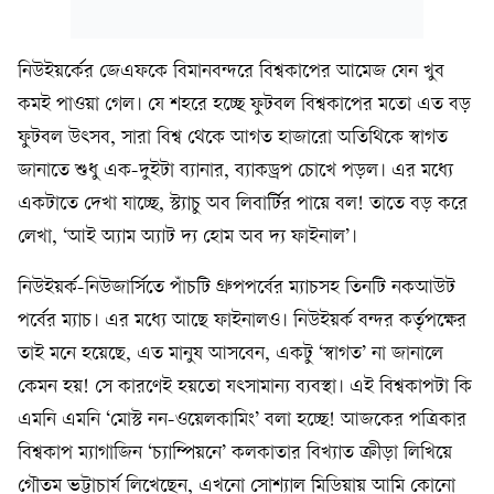
নিউইয়র্কের জেএফকে বিমানবন্দরে বিশ্বকাপের আমেজ যেন খুব
কমই পাওয়া গেল। যে শহরে হচ্ছে ফুটবল বিশ্বকাপের মতো এত বড়
ফুটবল উৎসব, সারা বিশ্ব থেকে আগত হাজারো অতিথিকে স্বাগত
জানাতে শুধু এক-দুইটা ব্যানার, ব্যাকড্রপ চোখে পড়ল। এর মধ্যে
একটাতে দেখা যাচ্ছে, স্ট্যাচু অব লিবার্টির পায়ে বল! তাতে বড় করে
লেখা, ‘আই অ্যাম অ্যাট দ্য হোম অব দ্য ফাইনাল’।
নিউইয়র্ক-নিউজার্সিতে পাঁচটি গ্রুপপর্বের ম্যাচসহ তিনটি নকআউট
পর্বের ম্যাচ। এর মধ্যে আছে ফাইনালও। নিউইয়র্ক বন্দর কর্তৃপক্ষের
তাই মনে হয়েছে, এত মানুষ আসবেন, একটু ‘স্বাগত’ না জানালে
কেমন হয়! সে কারণেই হয়তো যৎসামান্য ব্যবস্থা। এই বিশ্বকাপটা কি
এমনি এমনি ‘মোস্ট নন-ওয়েলকামিং’ বলা হচ্ছে! আজকের পত্রিকার
বিশ্বকাপ ম্যাগাজিন ‘চ্যাম্পিয়নে’ কলকাতার বিখ্যাত ক্রীড়া লিখিয়ে
গৌতম ভট্টাচার্য লিখেছেন, এখনো সোশ্যাল মিডিয়ায় আমি কোনো