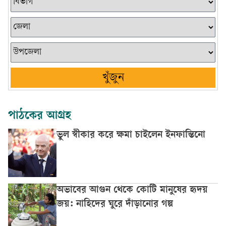
খুঁজুন
পাঠকের আগ্রহ
ভুল স্বীকার করে ক্ষমা চাইলেন ইনফান্তিনো
অভাবের আগুন থেকে কোটি মানুষের হৃদয়
জয়: নাহিদের ঘুরে দাঁড়ানোর গল্প