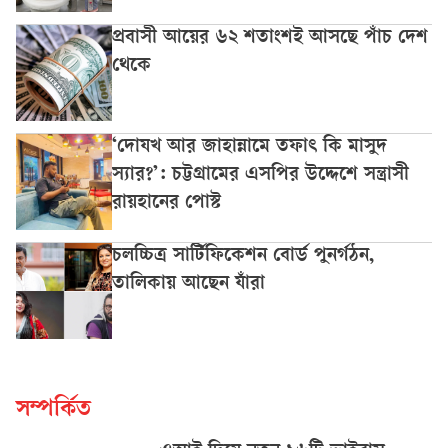
প্রবাসী আয়ের ৬২ শতাংশই আসছে পাঁচ দেশ
থেকে
‘দোযখ আর জাহান্নামে তফাৎ কি মাসুদ
স্যার?’: চট্টগ্রামের এসপির উদ্দেশে সন্ত্রাসী
রায়হানের পোস্ট
চলচ্চিত্র সার্টিফিকেশন বোর্ড পুনর্গঠন,
তালিকায় আছেন যাঁরা
সম্পর্কিত