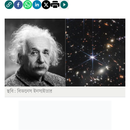
ছবি: বিজনেস ইনসাইডার