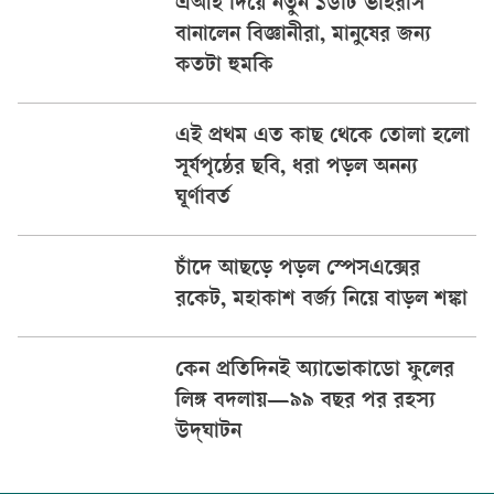
এআই দিয়ে নতুন ১৬টি ভাইরাস
বানালেন বিজ্ঞানীরা, মানুষের জন্য
কতটা হুমকি
এই প্রথম এত কাছ থেকে তোলা হলো
সূর্যপৃষ্ঠের ছবি, ধরা পড়ল অনন্য
ঘূর্ণাবর্ত
চাঁদে আছড়ে পড়ল স্পেসএক্সের
রকেট, মহাকাশ বর্জ্য নিয়ে বাড়ল শঙ্কা
কেন প্রতিদিনই অ্যাভোকাডো ফুলের
লিঙ্গ বদলায়—৯৯ বছর পর রহস্য
উদ্‌ঘাটন