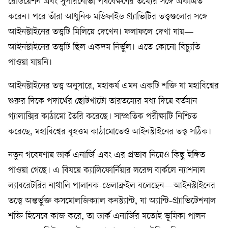
রেডিয়েশন এবং সুপারনোভা পর্যবেক্ষণের তথ্যের সঙ্গে একত্রিত
করেন। পরে তাঁরা আধুনিক মডিফাইড গ্র্যাভিটির তত্ত্বগুলোর সঙ্গে
আইনস্টাইনের তত্ত্বটি মিলিয়ে দেখেন। ফলাফলে দেখা যায়—
আইনস্টাইনের তত্ত্বটি ছিল একদম নির্ভুল। এতে কোনো বিচ্যুতি
পাওয়া যায়নি।
আইনস্টাইনের তত্ত্ব অনুসারে, মহাকর্ষ এমন একটি শক্তি যা মহাবিশ্বের
শুরুর দিকে পদার্থের ছোটখাটো তারতম্যের মধ্য দিয়ে বর্তমান
গ্যালাক্সির কাঠামো তৈরি করেছে। সাম্প্রতিক পরীক্ষাটি নিশ্চিত
করেছে, মহাবিশ্বের বৃহত্তম কাঠামোতেও আইনস্টাইনের তত্ত্ব সঠিক।
নতুন গবেষণায় ডার্ক এনার্জি এবং এর প্রভাব নিয়েও কিছু ইঙ্গিত
পাওয়া গেছে। এ বিষয়ে ক্যালিফোর্নিয়ার লরেন্স বার্কলে ন্যাশনাল
ল্যাবরেটরির নাথালি পালানক-ডেলাব্রুইল বলেছেন—আইনস্টাইনের
তত্ত্বে অন্তর্ভুক্ত কসমোলজিক্যাল কনস্ট্যান্ট, যা অ্যান্টি-গ্র্যাভিটেশনাল
শক্তি হিসেবে কাজ করে, তা ডার্ক এনার্জির মতোই ভূমিকা পালন