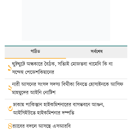
পঠিত
সর্বশেষ
ঘুটঘুটে অন্ধকারে বৈঠক, সত্যিই মোজতবা খামেনি কি না
১
সন্দেহ পেজেশকিয়ানের
নারী আসনের সংসদ সদস্য বিথীকা বিনতে হোসাইনকে আসিফ
২
মাহমুদের আইনি নোটিশ
ঢাকায় পাকিস্তান হাইকমিশনারের বাসভবনে আগুন,
৩
আইসিইউতে হাইকমিশনার দম্পতি
৪
র‍্যাবের বদলে আসছে এসআরবি