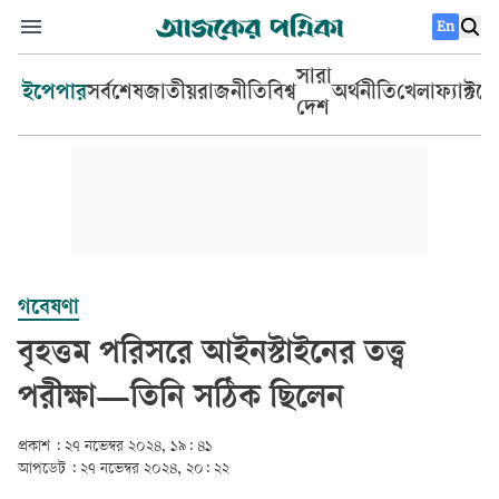
En
সারা
ইপেপার
সর্বশেষ
জাতীয়
রাজনীতি
বিশ্ব
অর্থনীতি
খেলা
ফ্যাক্টচ
দেশ
গবেষণা
বৃহত্তম পরিসরে আইনস্টাইনের তত্ত্ব
পরীক্ষা—তিনি সঠিক ছিলেন
প্রকাশ :
২৭ নভেম্বর ২০২৪, ১৯: ৪১
আপডেট :
২৭ নভেম্বর ২০২৪, ২০: ২২