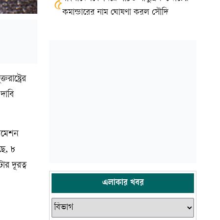
৫
কমান্ডারের নাম ঘোষণা করল সৌদি
রাষ্ট্রের
দাবি
।
টোমেশন
ছে, ৮
র দূরত্ব
এলাকার খবর