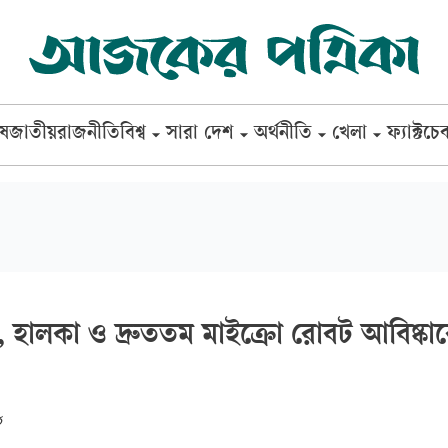
েষ
জাতীয়
রাজনীতি
বিশ্ব
সারা দেশ
অর্থনীতি
খেলা
ফ্যাক্টচে
ুদ্র, হালকা ও দ্রুততম মাইক্রো রোবট আবিষ্কা
৮