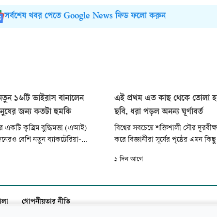
সর্বশেষ খবর পেতে Google News ফিড ফলো করুন
তুন ১৬টি ভাইরাস বানালেন
এই প্রথম এত কাছ থেকে তোলা হলো 
মানুষের জন্য কতটা হুমকি
ছবি, ধরা পড়ল অনন্য ঘূর্ণাবর্ত
কটি কৃত্রিম বুদ্ধিমত্তা (এআই)
বিশ্বের সবচেয়ে শক্তিশালী সৌর দূরবীক্ষণয
রও বেশি নতুন ব্যাকটেরিয়া-
করে বিজ্ঞানীরা সূর্যের পৃষ্ঠের এমন কিছ
রাস উদ্ভাবন করেছে। যুক্তরাষ্ট্রের
করেছেন, যা এর আগে এতটা সূক্ষ্ম ও 
১ দিন আগে
িশ্ববিদ্যালয়ের বিজ্ঞানীরা এই মডেলকে
বিস্তারিতভাবে দেখা সম্ভব হয়নি। নতু
কা ডিএনএর গঠনগত ধরন শনাক্ত করতে
ভিডিওতে সূর্যের পৃষ্ঠে এমন কিছু ‘ঘূর্ণাবর
ার পর সেই ধরনগুলো পুনর্লিখনের
দেখা গেছে, যা আগে পর্যবেক্ষণ করা সম
কখনো দেখা যায়নি...
ালা
গোপনীয়তার নীতি