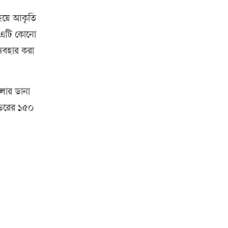
 হয়ে আকৃতি
 এটি কোনো
্যবহার করা
ুলোর ডানা
র ভরের ১৫০