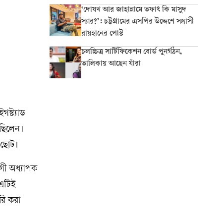
‘দোযখ আর জাহান্নামে তফাৎ কি মাসুদ
স্যার?’: চট্টগ্রামের এসপির উদ্দেশে সন্ত্রাসী
রায়হানের পোস্ট
চলচ্চিত্র সার্টিফিকেশন বোর্ড পুনর্গঠন,
তালিকায় আছেন যাঁরা
গস্ট্যাড
েছিলেন।
য়ে ছোট।
োগী অধ্যাপক
 এটিই
রি করা