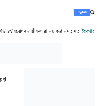
English
ক
ভিডিও
বিনোদন
জীবনধারা
চাকরি
মতামত
ইপেপার
রের