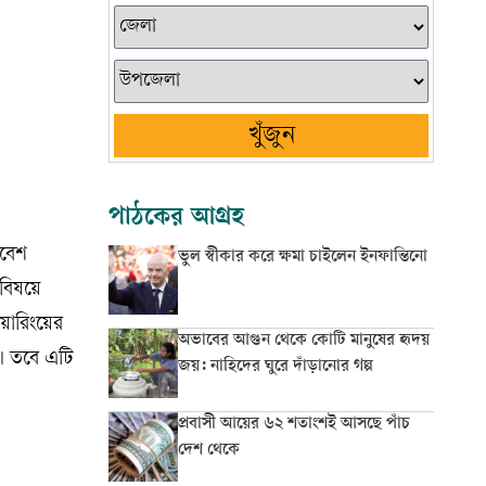
খুঁজুন
পাঠকের আগ্রহ
িবেশ
ভুল স্বীকার করে ক্ষমা চাইলেন ইনফান্তিনো
 বিষয়ে
িয়ারিংয়ের
অভাবের আগুন থেকে কোটি মানুষের হৃদয়
ত। তবে এটি
জয়: নাহিদের ঘুরে দাঁড়ানোর গল্প
প্রবাসী আয়ের ৬২ শতাংশই আসছে পাঁচ
দেশ থেকে