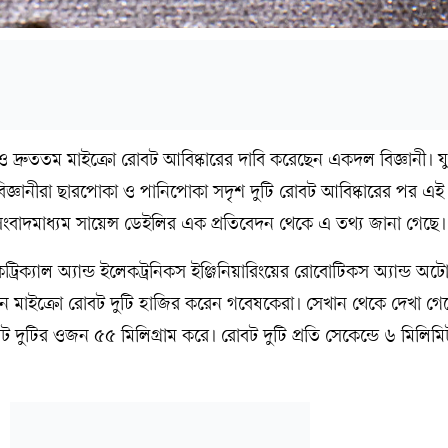
া ও দ্রুততম মাইক্রো রোবট আবিষ্কারের দাবি করেছেন একদল বিজ্ঞানী। যুক্ত
 বিজ্ঞানীরা ছারপোকা ও পানিপোকা সদৃশ দুটি রোবট আবিষ্কারের পর এই 
 সংবাদমাধ্যম সায়েন্স ডেইলির এক প্রতিবেদন থেকে এ তথ্য জানা গেছে
লেকট্রিক্যাল অ্যান্ড ইলেকট্রনিকস ইঞ্জিনিয়ারিংয়ের রোবোটিকস অ্যান্ড অ
নে মাইক্রো রোবট দুটি হাজির করেন গবেষকেরা। সেখান থেকে দেখা গে
বট দুটির ওজন ৫৫ মিলিগ্রাম করে। রোবট দুটি প্রতি সেকেন্ডে ৬ মিলিমিটা