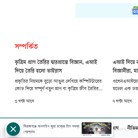
সম্পর্কিত
কৃত্রিম প্রাণ তৈরির দ্বারপ্রান্তে বিজ্ঞান, এআই
এআই দিয়ে ন
দিয়ে তৈরি হলো ভাইরাস
বিজ্ঞানীরা, 
প্রকৃতির নিয়মকে বুড়ো আঙুল দেখিয়ে কম্পিউটারের
ওপেনএআইয়ের এ
কোড দিয়ে সম্পূর্ণ নতুন প্রাণ বা কৃত্রিম জীব তৈরির
মডেল এক ডজনে
পথে এক বিশাল ধাপ এগোলেন গবেষকেরা। কৃত্রিম
আক্রমণকারী ভাই
৩ ঘণ্টা আগে
৭ ঘণ্টা আগে
বুদ্ধিমত্তা বা এআই ব্যবহার করে ইতিহাসে প্রথমবারের
স্ট্যানফোর্ড ব
মতো একটি অণুজীবের পূর্ণাঙ্গ জিনোম (ডিএনএ
প্রকৃতিতে থা
নকশা) তৈরি করেছেন মার্কিন যুক্তরাষ্ট্রের বিজ্ঞানীরা।
প্রশিক্ষিত কর
মাধ্যমে আগে 
সিরাজগঞ্জে অনলাইন জুয়া চক্রের তিন সদস্য
আজকের পত্রিকা
বিজ্ঞাপন
সার্কুলেশন
যোগাযোগ
নীতিম
গ্রেপ্তার