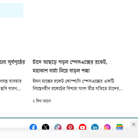
সূর্যপৃষ্ঠের
চাঁদে আছড়ে পড়ল স্পেসএক্সের রকেট,
মহাকাশ বর্জ্য নিয়ে বাড়ল শঙ্কা
ন্ত্র ব্যবহার
ইলন মাস্কের রকেট কোম্পানি স্পেসএক্সের একটি
ু ছবি ধারণ
নিয়ন্ত্রণহীন রকেটের বিশাল অংশ তীব্র গতিতে চাঁদের
নজিরবিহীন
পৃষ্ঠে আছড়ে পড়েছে। মার্কিন মহাকাশ গবেষণা সংস্থা
২ দিন আগে
ন এসব ছবি ও
‘নাসা’ এবং বিশ্বজুড়ে জ্যোতির্বিজ্ঞানীরা এ ঘটনা
্তের’ দৃশ্য
পর্যবেক্ষণ করেছেন।
্ভব ছিল না।