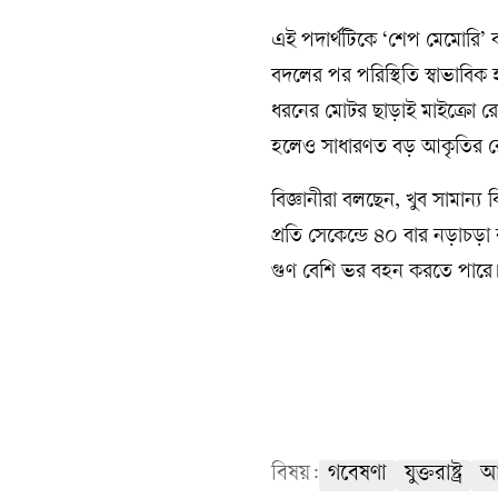
এই পদার্থটিকে ‘শেপ মেমোরি’
বদলের পর পরিস্থিতি স্বাভা
ধরনের মোটর ছাড়াই মাইক্রো রোব
হলেও সাধারণত বড় আকৃতির রোবট
বিজ্ঞানীরা বলছেন, খুব সামান্য
প্রতি সেকেন্ডে ৪০ বার নড়াচড়
গুণ বেশি ভর বহন করতে পারে
বিষয়:
গবেষণা
যুক্তরাষ্ট্র
আব