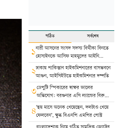
পঠিত
সর্বশেষ
নারী আসনের সংসদ সদস্য বিথীকা বিনতে
১
হোসাইনকে আসিফ মাহমুদের আইনি
নোটিশ
ঢাকায় পাকিস্তান হাইকমিশনারের বাসভবনে
২
আগুন, আইসিইউতে হাইকমিশনার দম্পতি
ডেপুটি স্পিকারের স্বাক্ষর জালের
৩
অভিযোগ: বরগুনার এসি ল্যান্ডের বিরুদ্ধে
মামলা
‘ছয় মাসে অনেক খেয়েছেন, দলটাও খেয়ে
৪
ফেলবেন’, ক্ষুব্ধ বিএনপি এমপির পোস্ট
বাংলাদেশকে নিয়ে গঠিত সামুদ্রিক জোটের