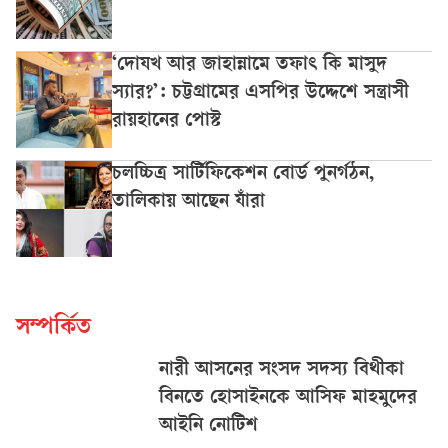
‘দোযখ আর জাহান্নামে তফাৎ কি মাসুদ
স্যার?’: চট্টগ্রামের এসপির উদ্দেশে সন্ত্রাসী
রায়হানের পোস্ট
চলচ্চিত্র সার্টিফিকেশন বোর্ড পুনর্গঠন,
তালিকায় আছেন যাঁরা
সম্পর্কিত
নারী আসনের সংসদ সদস্য বিথীকা
বিনতে হোসাইনকে আসিফ মাহমুদের
আইনি নোটিশ