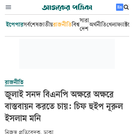
En
সারা
ইপেপার
সর্বশেষ
জাতীয়
রাজনীতি
বিশ্ব
অর্থনীতি
খেলা
ফ্যাক্টচ
দেশ
রাজনীতি
জুলাই সনদ বিএনপি অক্ষরে অক্ষরে
বাস্তবায়ন করতে চায়: চিফ হুইপ নূরুল
ইসলাম মনি
‎নিজস্ব প্রতিবেদক, ঢাকা‎