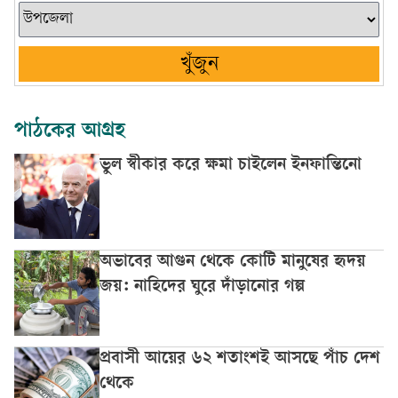
খুঁজুন
পাঠকের আগ্রহ
ভুল স্বীকার করে ক্ষমা চাইলেন ইনফান্তিনো
অভাবের আগুন থেকে কোটি মানুষের হৃদয়
জয়: নাহিদের ঘুরে দাঁড়ানোর গল্প
প্রবাসী আয়ের ৬২ শতাংশই আসছে পাঁচ দেশ
থেকে