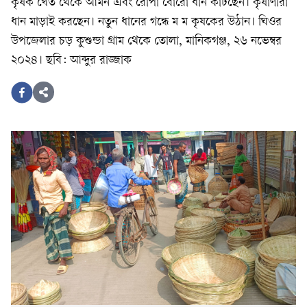
কৃষক খেত থেকে আমন এবং রোপা বোরো ধান কাটছেন। কৃষাণীরা
ধান মাড়াই করছেন। নতুন ধানের গন্ধে ম ম কৃষকের উঠান। ঘিওর
উপজেলার চড় কুশুন্ডা গ্রাম থেকে তোলা, মানিকগঞ্জ, ২৬ নভেম্বর
২০২৪। ছবি: আব্দুর রাজ্জাক