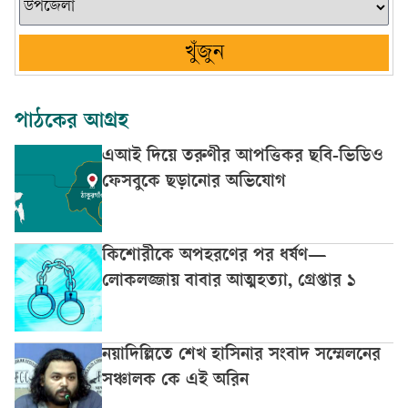
খুঁজুন
পাঠকের আগ্রহ
এআই দিয়ে তরুণীর আপত্তিকর ছবি-ভিডিও
ফেসবুকে ছড়ানোর অভিযোগ
কিশোরীকে অপহরণের পর ধর্ষণ—
লোকলজ্জায় বাবার আত্মহত্যা, গ্রেপ্তার ১
নয়াদিল্লিতে শেখ হাসিনার সংবাদ সম্মেলনের
সঞ্চালক কে এই অরিন