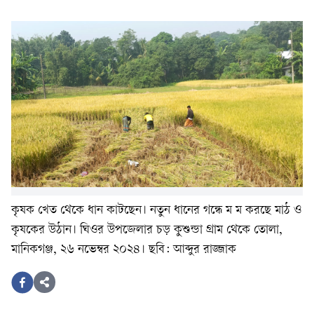
কৃষক খেত থেকে ধান কাটছেন। নতুন ধানের গন্ধে ম ম করছে মাঠ ও
কৃষকের উঠান। ঘিওর উপজেলার চড় কুশুন্ডা গ্রাম থেকে তোলা,
মানিকগঞ্জ, ২৬ নভেম্বর ২০২৪। ছবি: আব্দুর রাজ্জাক