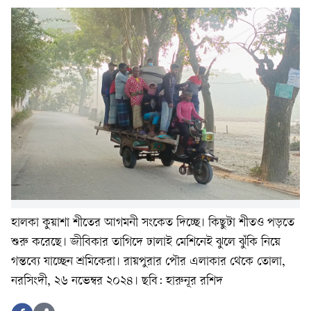
হালকা কুয়াশা শীতের আগমনী সংকেত দিচ্ছে। কিছুটা শীতও পড়তে
শুরু করেছে। জীবিকার তাগিদে ঢালাই মেশিনেই ঝুলে ঝুঁকি নিয়ে
গন্তব্যে যাচ্ছেন শ্রমিকেরা। রায়পুরার পৌর এলাকার থেকে তোলা,
নরসিংদী, ২৬ নভেম্বর ২০২৪। ছবি: হারুনূর রশিদ