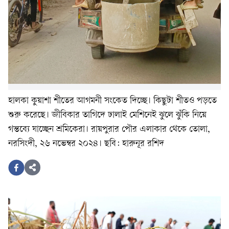
হালকা কুয়াশা শীতের আগমনী সংকেত দিচ্ছে। কিছুটা শীতও পড়তে
শুরু করেছে। জীবিকার তাগিদে ঢালাই মেশিনেই ঝুলে ঝুঁকি নিয়ে
গন্তব্যে যাচ্ছেন শ্রমিকেরা। রায়পুরার পৌর এলাকার থেকে তোলা,
নরসিংদী, ২৬ নভেম্বর ২০২৪। ছবি: হারুনূর রশিদ