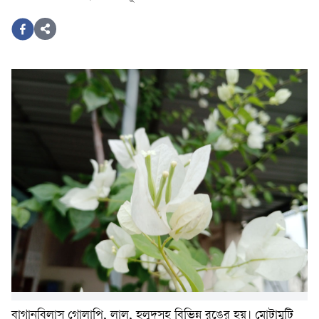
বাগানবিলাস গোলাপি, লাল, হলুদসহ বিভিন্ন রঙের হয়। মোটামুটি