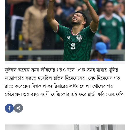
ফুটবল অনেক সময় জীবনের গল্পও বলে। এক সময় মাথার খুলির
অস্ত্রোপচার করতে হয়েছিল রাউল হিমেনেসের। সেই হিমেনেস গত
রাতে করেছেন বিশ্বকাপ ক্যারিয়ারের প্রথম গোল। গোলের পর
কেঁদেছেন ৩৫ বছর বয়সী মেক্সিকোর এই ফরোয়ার্ড। ছবি: এএফপি