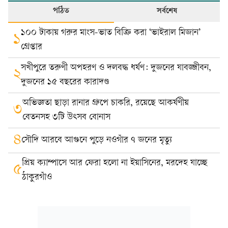
পঠিত
সর্বশেষ
১০০ টাকায় গরুর মাংস-ভাত বিক্রি করা ‘ভাইরাল মিজান’
১
গ্রেপ্তার
সখীপুরে তরুণী অপহরণ ও দলবদ্ধ ধর্ষণ: দুজনের যাবজ্জীবন,
২
দুজনের ১৫ বছরের কারাদণ্ড
অভিজ্ঞতা ছাড়া রানার গ্রুপে চাকরি, রয়েছে আকর্ষণীয়
৩
বেতনসহ ৩টি উৎসব বোনাস
৪
সৌদি আরবে আগুনে পুড়ে নওগাঁর ৭ জনের মৃত্যু
প্রিয় ক্যাম্পাসে আর ফেরা হলো না ইয়াসিনের, মরদেহ যাচ্ছে
৫
ঠাকুরগাঁও