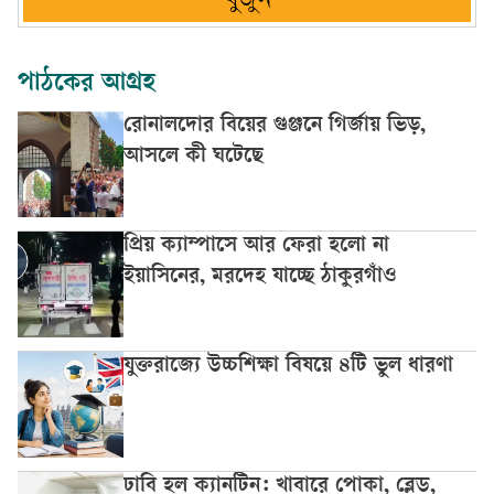
খুঁজুন
পাঠকের আগ্রহ
রোনালদোর বিয়ের গুঞ্জনে গির্জায় ভিড়,
আসলে কী ঘটেছে
প্রিয় ক্যাম্পাসে আর ফেরা হলো না
ইয়াসিনের, মরদেহ যাচ্ছে ঠাকুরগাঁও
যুক্তরাজ্যে উচ্চশিক্ষা বিষয়ে ৪টি ভুল ধারণা
ঢাবি হল ক্যানটিন: খাবারে পোকা, ব্লেড,