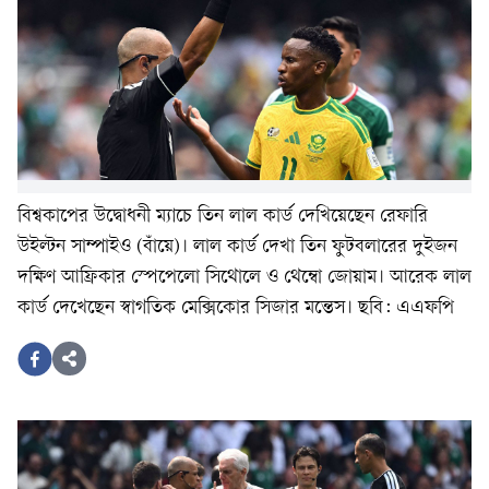
বিশ্বকাপের উদ্বোধনী ম্যাচে তিন লাল কার্ড দেখিয়েছেন রেফারি
উইল্টন সাম্পাইও (বাঁয়ে)। লাল কার্ড দেখা তিন ফুটবলারের দুইজন
দক্ষিণ আফ্রিকার স্পেপেলো সিথোলে ও থেম্বো জোয়াম। আরেক লাল
কার্ড দেখেছেন স্বাগতিক মেক্সিকোর সিজার মন্তেস। ছবি: এএফপি