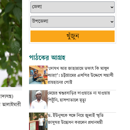
খুঁজুন
পাঠকের আগ্রহ
‘দোযখ আর জাহান্নামে তফাৎ কি মাসুদ
স্যার?’: চট্টগ্রামের এসপির উদ্দেশে সন্ত্রাসী
রায়হানের পোস্ট
মেয়ের শ্বশুরবাড়ির দাওয়াতে না যাওয়ায়
যযন্ত্র)
পিটুনি, হাসপাতালে মৃত্যু
র তালাইমারী
ড. ইউনূসকে সঙ্গে নিয়ে জুলাই স্মৃতি
জাদুঘর উদ্বোধন করলেন প্রধানমন্ত্রী