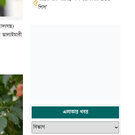
৫
পিস’
যযন্ত্র)
র তালাইমারী
এলাকার খবর