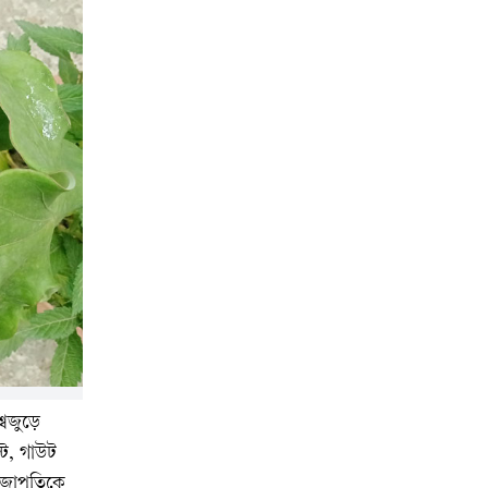
্বজুড়ে
্ট, গাউট
্রজাপতিকে