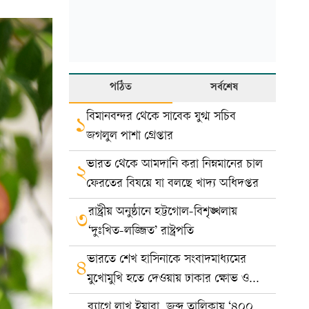
পঠিত
সর্বশেষ
বিমানবন্দর থেকে সাবেক যুগ্ম সচিব
১
জগলুল পাশা গ্রেপ্তার
ভারত থেকে আমদানি করা নিম্নমানের চাল
২
ফেরতের বিষয়ে যা বলছে খাদ্য অধিদপ্তর
রাষ্ট্রীয় অনুষ্ঠানে হট্টগোল-বিশৃঙ্খলায়
৩
‘দুঃখিত-লজ্জিত’ রাষ্ট্রপতি
ভারতে শেখ হাসিনাকে সংবাদমাধ্যমের
৪
মুখোমুখি হতে দেওয়ায় ঢাকার ক্ষোভ ও
প্রতিবাদ
ব্যাগে লাখ ইয়াবা, জব্দ তালিকায় ‘৪০০