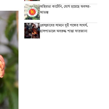
অস্থিরতা কাটেনি, যোগ হয়েছে অবসর-
আতঙ্ক
প্রেসক্লাবের সামনে দুই পক্ষের সংঘর্ষ,
হাসপাতালে অবরুদ্ধ শান্তা ফারজানা