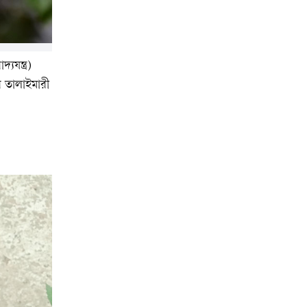
যযন্ত্র)
র তালাইমারী