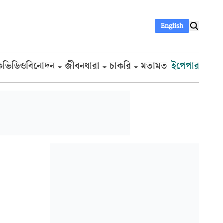
English
ক
ভিডিও
বিনোদন
জীবনধারা
চাকরি
মতামত
ইপেপার