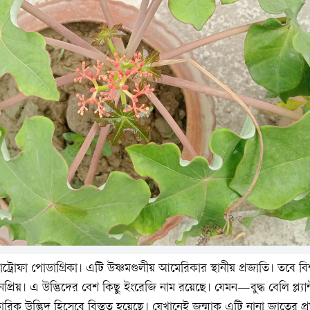
ট্রোফা পোডাগ্রিকা। এটি উষ্ণমণ্ডলীয় আমেরিকার স্থানীয় প্রজাতি। তবে বিশ
প্রিয়। এ উদ্ভিদের বেশ কিছু ইংরেজি নাম রয়েছে। যেমন—বুদ্ধ বেলি প্ল্যান
ংকারিক উদ্ভিদ হিসেবে বিস্তৃত হয়েছে। যেখানেই জন্মাক এটি নানা জাতের প