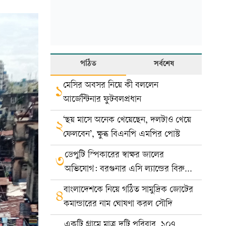
পঠিত
সর্বশেষ
মেসির অবসর নিয়ে কী বললেন
১
আর্জেন্টিনার ফুটবলপ্রধান
‘ছয় মাসে অনেক খেয়েছেন, দলটাও খেয়ে
২
ফেলবেন’, ক্ষুব্ধ বিএনপি এমপির পোস্ট
ডেপুটি স্পিকারের স্বাক্ষর জালের
৩
অভিযোগ: বরগুনার এসি ল্যান্ডের বিরুদ্ধে
মামলা
বাংলাদেশকে নিয়ে গঠিত সামুদ্রিক জোটের
৪
কমান্ডারের নাম ঘোষণা করল সৌদি
একটি গ্রামে মাত্র দুটি পরিবার, ১০৭