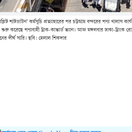
লিট শাটডাউন’ কর্মসূচি প্রত্যাহারের পর চট্টগ্রাম বন্দরের পণ্য খালাস কার্
শুরু করেছে পণ্যবাহী ট্রাক-কাভার্ড ভ্যান। আজ মঙ্গলবার ঢাকা-ট্রাংক র
নের দীর্ঘ সারি। ছবি: হেলাল শিকদার