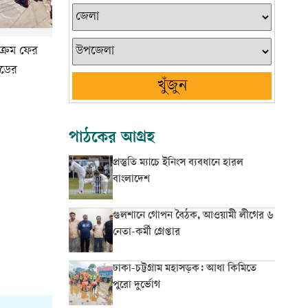
যক্রম ফের
োডের
খুঁজুন
পাঠকের আগ্রহ
প্রস্তুতি ম্যাচে ইনিংস ব্যবধানে হারল
বাংলাদেশ
গুলশানে গোপন বৈঠক, আওয়ামী লীগের ৬
নেতা-কর্মী গ্রেপ্তার
ঢাকা-চট্টগ্রাম মহাসড়ক: আধা কিমিতে
পুরো দুর্ভোগ