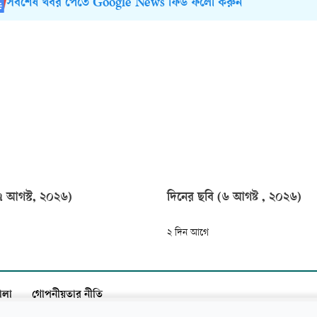
সর্বশেষ খবর পেতে Google News ফিড ফলো করুন
৭ আগস্ট, ২০২৬)
দিনের ছবি (৬ আগষ্ট , ২০২৬)
২ দিন আগে
ালা
গোপনীয়তার নীতি