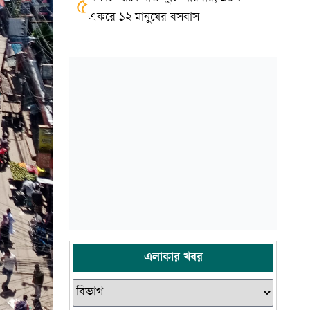
৫
একরে ১২ মানুষের বসবাস
এলাকার খবর