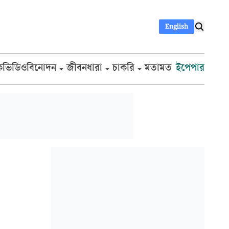
English
ক
ভিডিও
বিনোদন
জীবনধারা
চাকরি
মতামত
ইপেপার