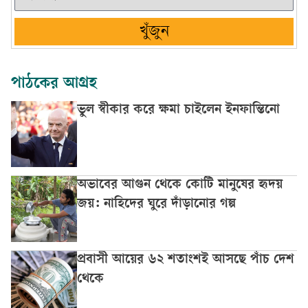
খুঁজুন
পাঠকের আগ্রহ
ভুল স্বীকার করে ক্ষমা চাইলেন ইনফান্তিনো
অভাবের আগুন থেকে কোটি মানুষের হৃদয়
জয়: নাহিদের ঘুরে দাঁড়ানোর গল্প
প্রবাসী আয়ের ৬২ শতাংশই আসছে পাঁচ দেশ
থেকে