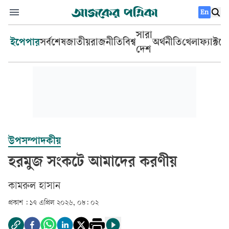
En
সারা
ইপেপার
সর্বশেষ
জাতীয়
রাজনীতি
বিশ্ব
অর্থনীতি
খেলা
ফ্যাক্টচ
দেশ
উপসম্পাদকীয়
হরমুজ সংকটে আমাদের করণীয়
কামরুল হাসান
প্রকাশ :
১৭ এপ্রিল ২০২৬, ০৮: ০২