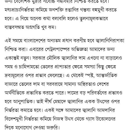
জন্য বৈদেশিক মুদ্রার সর্বোচ্চ সদ্ব্যবহার নিশ্চিত করতে হবে।
মধ্যপ্রাচ্যনির্ভরতা কমিয়ে জনশক্তি রপ্তানির গন্তব্য বহুমুখী করতে
হবে। এ নিয়ে অনেক কথা বলাবলি হলেও তুলনামূলকভাবে
বাস্তবসম্মত অগ্রগতি খুব কম।
এই সময়ে বাংলাদেশের অন্যতম প্রধান করণীয় হবে জ্বালানিনিরাপত্তা
নিশ্চিত করা। এবারের পেট্রলপাম্পের অভিজ্ঞতা আমাদের জন্য
একান্তই নতুন। সরকার মৌলিক জ্বালানির দাম এখনো না বাড়ালেও
সময় ও চাহিদামতো তেলের প্রাপ্যতার ক্ষেত্রে সমস্যা কিছু ক্ষেত্রে
দ্রব্যমূল্যের ওপর প্রভাব ফেলেছে। এ থেকেই স্পষ্ট, আন্তর্জাতিক
বাজারে তেলের দাম বা সরবরাহে সামান্য অস্থিরতাও দেশের
অর্থনীতিকে প্রভাবিত করতে পারে। দামের বড় পরিবর্তনের প্রভাবও
হবে আনুপাতিক। তাই দীর্ঘ মেয়াদে জ্বালানির একক উৎসের ওপর
নির্ভরতা কমাতে হবে। একই সঙ্গে আমাদের জ্বালানি আমদানির
বিদেশমুখী নির্ভরতা কমিয়ে নিজস্ব উৎস থেকে গ্যাস উত্তোলনের
দিকে মনোযোগ দেওয়া জরুরি।