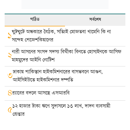
পঠিত
সর্বশেষ
ঘুটঘুটে অন্ধকারে বৈঠক, সত্যিই মোজতবা খামেনি কি না
১
সন্দেহ পেজেশকিয়ানের
নারী আসনের সংসদ সদস্য বিথীকা বিনতে হোসাইনকে আসিফ
২
মাহমুদের আইনি নোটিশ
ঢাকায় পাকিস্তান হাইকমিশনারের বাসভবনে আগুন,
৩
আইসিইউতে হাইকমিশনার দম্পতি
৪
র‍্যাবের বদলে আসছে এসআরবি
১২ হাজার টাকা ঋণে সুদাসলে ১৩ লাখ, দাদন ব্যবসায়ী
৫
গ্রেপ্তার