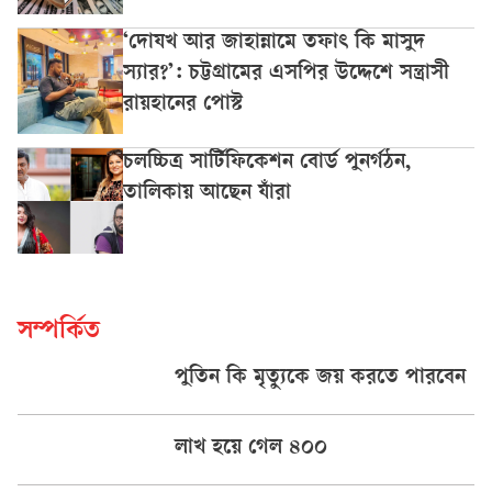
‘দোযখ আর জাহান্নামে তফাৎ কি মাসুদ
স্যার?’: চট্টগ্রামের এসপির উদ্দেশে সন্ত্রাসী
রায়হানের পোস্ট
চলচ্চিত্র সার্টিফিকেশন বোর্ড পুনর্গঠন,
তালিকায় আছেন যাঁরা
সম্পর্কিত
পুতিন কি মৃত্যুকে জয় করতে পারবেন
লাখ হয়ে গেল ৪০০