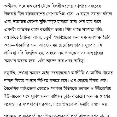
তৃতীয়ত. স্বল্পোন্নত দেশ থেকে বিলম্বীকরণের ব‍্যাপারে সবচেয়ে
উচ্চকণ্ঠ ছিল বাংলাদেশের পোশাকশিল্প খাত। এ বছরে উত্তরণ ঘটলে
এবং স্বল্পোন্নত দেশের সুবিধাসমূহ হারালে তারা শেষ হয়ে যাবে,
এমনটা অভিমত ব‍্যক্ত করেছিল তারা। শিল্প খাতে সক্ষমতা বৃদ্ধি,
রপ্তানিতে বৈচিত্র‍্য আনা, চতুর্থ শিল্পবিপ্লবের জন‍্য দক্ষ জনশক্তি তৈরি
করা—ইত‍্যাদির জন‍্য আরও সময় চেয়েছিল তারা। সুতরাং এই
প্রক্রিয়া যদি বিলম্বিত হয়, তাহলে এই খাতকে এসব অন্তরায়ের
সমাধান করতে হবে। এটা তাদের দায় এবং দায়িত্ব।
চতুর্থত, দেওয়া সময়ের মধ‍্যে সরকারকেও অর্থনীতি ও আর্থিক খাতের
নানান বিষয়ে সংস্কার নিশ্চিত করতে হবে। এর কোনো বিকল্প নেই।
বৈদেশিক বাণিজ্যের ক্ষেত্রেও সরকার ইতিমধ‍্যে জাপান ও ইউরোপীয়
ইউনিয়নের সঙ্গে সুবিধাজনক বাণিজ‍্য চুক্তি করেছে। অন‍্যান‍্য দেশের
সঙ্গেও এর সম্প্রসারণ দরকার, যাতে উত্তরণ প্রক্রিয়াটি স্বচ্ছন্দ হয়।
পঞ্চমত, প্রস্তুতিপর্বে এবং উত্তরণ-পরবর্তী পর্বে বাংলাদেশের নানান