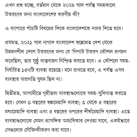
এখন প্রশ্ন হচ্ছে, বর্তমান থেকে ২০২৯ সাল পর্যন্ত সময়কালে
উত্তরণের জন‍্য বাংলাদেশের করণীয় কী?
এ ব‍্যাপারে পাঁচটি বিষয়ের দিকে বাংলাদেশকে নজর দিতে হবে।
প্রথমত, ২০২১ সাল নাগাদ বাংলাদেশ স্বল্পোন্নত দেশ থেকে
উন্নয়নশীল দেশে উত্তরণের জন‍্য যে ‘নিপাট উত্তরণ কৌশল প্রণয়ন
করেছিল, তার সুষ্ঠু বাস্তবায়ন নিশ্চিত করতে হবে। এ কৌশলে সময়-
নির্ধারিত ১৫৭টি ব‍্যবস্থা রয়েছে। মনে রাখতে হবে, এ পর্যন্ত এসব
ব্যবস্থার অগ্রগতি সুষম ছিল না।
দ্বিতীয়ত, আগামীতে গৃহীতব‍্য ব‍্যবস্থাগুলোকে সময়-সুবিন‍্যস্ত করতে
হবে। যেমন ৩ বছরের স্বল্পমেয়াদি ব‍্যবস্থা; ৩ থেকে ৫ বছরের
মধ‍্যমেয়াদি ব‍্যবস্থা এবং ৫ বছরের ওপরের দীর্ঘমেয়াদি ব্যবস্থা। এতে
ব‍্যবস্থাগুলোকে যেমন প্রাসঙ্গিক অগ্রাধিকার দেওয়া যাবে, একইভাবে
সেগুলোর যৌক্তিকীকরণ করা যাবে।