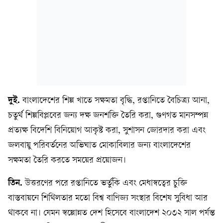
দুই.
বাংলাদেশের শিল্প খাতে সক্ষমতা বৃদ্ধি, রপ্তানিতে বৈচিত্র‍্য আনা,
চতুর্থ শিল্পবিপ্লবের জন‍্য দক্ষ জনশক্তি তৈরি করা, গুণগত মানসম্পন্ন
প্রত‍্যক্ষ বিদেশি বিনিয়োগ আকৃষ্ট করা, সুশাসন জোরদার করা এবং
জলবায়ু পরিবর্তনের অভিঘাত মোকাবিলার জন‍্য বাংলাদেশের
সক্ষমতা তৈরি করতে সময়ের প্রয়োজন।
তিন.
উত্তরণের পরে রপ্তানিতে ভর্তুকি এবং মেধাস্বত্বের চুক্তি
বাস্তবায়নে শিথিলতার মতো বিশ্ব বাণিজ‍্য সংস্থার বিশেষ সুবিধা আর
থাকবে না। যেমন স্বল্পোন্নত দেশ হিসেবে বাংলাদেশ ২০৩২ সাল পর্যন্ত