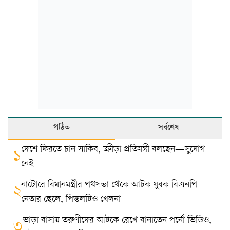
পঠিত
সর্বশেষ
দেশে ফিরতে চান সাকিব, ক্রীড়া প্রতিমন্ত্রী বলছেন—সুযোগ
১
নেই
নাটোরে বিমানমন্ত্রীর পথসভা থেকে আটক যুবক বিএনপি
২
নেতার ছেলে, পিস্তলটিও খেলনা
ভাড়া বাসায় তরুণীদের আটকে রেখে বানাতেন পর্নো ভিডিও,
৩