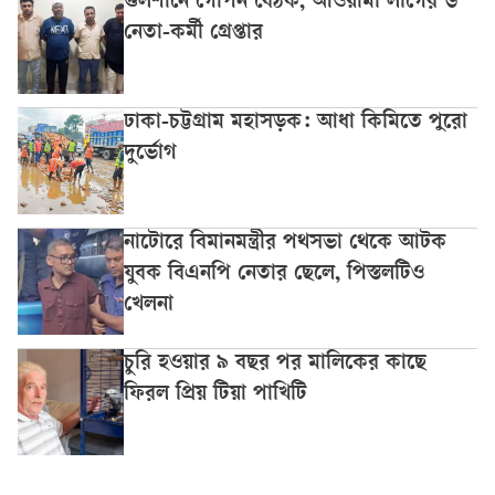
গুলশানে গোপন বৈঠক, আওয়ামী লীগের ৬
নেতা-কর্মী গ্রেপ্তার
ঢাকা-চট্টগ্রাম মহাসড়ক: আধা কিমিতে পুরো
দুর্ভোগ
নাটোরে বিমানমন্ত্রীর পথসভা থেকে আটক
যুবক বিএনপি নেতার ছেলে, পিস্তলটিও
খেলনা
চুরি হওয়ার ৯ বছর পর মালিকের কাছে
ফিরল প্রিয় টিয়া পাখিটি