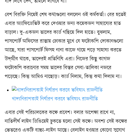
যদি লিখে দেন, তাহলে লাগবে না।
বেশ বিরক্তি নিয়েই শেষ কথাগুলো বললেন ওই কর্মকর্তা। বের হতেই
এবার অ্যাফিডেভিট করে দেওয়ার জন্য কয়েকজন সাহায্যের হাত
বাড়াল। দু-একজন তাদের কার্ড গছিয়ে দিল হাতে। বুঝলাম,
পাসপোর্ট অফিসের রাস্তায় ঢোকার মুখে যে ফটোকপি দোকানগুলো
আছে, যারা পাসপোর্ট ফিসহ নানা কাজে গায়ে পড়ে সাহায্য করতে
উদ্‌গ্রীব থাকে, তাদেরই প্রতিনিধি এরা। নিজের কিছু কাগজ
ফটোকপি করানোর সময় তাদের বিস্তর সেবা-তালিকা নজরে
পড়েছে। কিন্তু আমিও নাছোড়। কার্ড নিলাম, কিন্তু কথা দিলাম না।
খাদ্যনিরাপত্তাই নির্ধারণ করবে ভবিষ্যৎ রাজনীতি
এবার সেই পরিচালকের কক্ষে প্রবেশ। বলার অপেক্ষা রাখে না,
নাতিদীর্ঘ লাইন ডিঙিয়েই ঢুকতে হলো সেই কক্ষে। অবশ্য সেই কক্ষের
ভেতরেও একটি বাচ্চা-লাইন আছে। বেলাইন হওয়ার কোনো সুযোগ