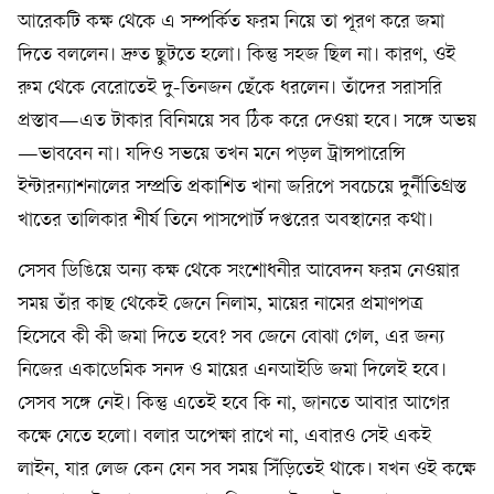
আরেকটি কক্ষ থেকে এ সম্পর্কিত ফরম নিয়ে তা পূরণ করে জমা
দিতে বললেন। দ্রুত ছুটতে হলো। কিন্তু সহজ ছিল না। কারণ, ওই
রুম থেকে বেরোতেই দু-তিনজন ছেঁকে ধরলেন। তাঁদের সরাসরি
প্রস্তাব—এত টাকার বিনিময়ে সব ঠিক করে দেওয়া হবে। সঙ্গে অভয়
—ভাববেন না। যদিও সভয়ে তখন মনে পড়ল ট্রান্সপারেন্সি
ইন্টারন্যাশনালের সম্প্রতি প্রকাশিত খানা জরিপে সবচেয়ে দুর্নীতিগ্রস্ত
খাতের তালিকার শীর্ষ তিনে পাসপোর্ট দপ্তরের অবস্থানের কথা।
সেসব ডিঙিয়ে অন্য কক্ষ থেকে সংশোধনীর আবেদন ফরম নেওয়ার
সময় তাঁর কাছ থেকেই জেনে নিলাম, মায়ের নামের প্রমাণপত্র
হিসেবে কী কী জমা দিতে হবে? সব জেনে বোঝা গেল, এর জন্য
নিজের একাডেমিক সনদ ও মায়ের এনআইডি জমা দিলেই হবে।
সেসব সঙ্গে নেই। কিন্তু এতেই হবে কি না, জানতে আবার আগের
কক্ষে যেতে হলো। বলার অপেক্ষা রাখে না, এবারও সেই একই
লাইন, যার লেজ কেন যেন সব সময় সিঁড়িতেই থাকে। যখন ওই কক্ষে