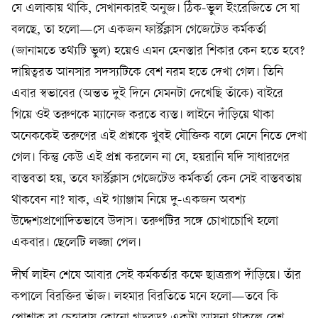
যে এলাকায় থাকি, সেখানকারই অনুজ। ঠিক-ভুল ইংরেজিতে সে যা
বলছে, তা হলো—সে একজন ফার্স্টক্লাস গেজেটেড কর্মকর্তা
(জানামতে তথ্যটি ভুল) হয়েও এমন হেনস্তার শিকার কেন হতে হবে?
দায়িত্বরত আনসার সদস্যটিকে বেশ নরম হতে দেখা গেল। তিনি
এবার স্বভাবের (অন্তত দুই দিনে যেমনটা দেখেছি তাঁকে) বাইরে
গিয়ে ওই তরুণকে ম্যানেজ করতে ব্যস্ত। লাইনে দাঁড়িয়ে থাকা
অনেককেই তরুণের এই প্রশ্নকে খুবই যৌক্তিক বলে মেনে নিতে দেখা
গেল। কিন্তু কেউ এই প্রশ্ন করলেন না যে, হয়রানি যদি সাধারণের
বাস্তবতা হয়, তবে ফার্স্টক্লাস গেজেটেড কর্মকর্তা কেন সেই বাস্তবতায়
থাকবেন না? যাক, এই গ্যাঞ্জাম নিয়ে দু-একজন অবশ্য
উদ্দেশ্যপ্রণোদিতভাবে উদাস। তরুণটির সঙ্গে চোখাচোখি হলো
একবার। ছেলেটি লজ্জা পেল।
দীর্ঘ লাইন শেষে আবার সেই কর্মকর্তার কক্ষে ছাত্ররূপ দাঁড়িয়ে। তাঁর
কপালে বিরক্তির ভাঁজ। লহমার বিরতিতে মনে হলো—তবে কি