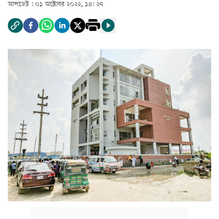
আপডেট :
০১ অক্টোবর ২০২২, ১৪: ২৭