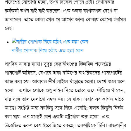
প্রবেশের সৌভাগ্য হলো, তখন বিকেল পৌনে ৫টা। সেখানকার
কর্মকর্তা তখন যাই যাই করছেন। এক ঝলক কাগজপত্র দেখে যা
জানালেন, তাতে বোঝা গেল যে আগের জানা-বোঝায় কোনো গরমিল
নেই।
নারীর পোশাক নিয়ে হঠাৎ এত হল্লা কেন
পরদিন আবার যাত্রা। সুদূর কেরানীগঞ্জের ঝিলমিল প্রজেক্টের
পাসপোর্ট অফিসে, যেখানে ঢাকা দক্ষিণের নাগরিকদের পাসপোর্টের
কাজ করা হয়। আবারও দীর্ঘ লাইনে দাঁড়াতে হলো। দেখে-শুনে মনে
হলো—এখানে লোকে শুধু লাইন দিতে ভোরে এসে দাঁড়িয়ে থাকেন,
যার সঙ্গে তাল মেলানো সহজ নয়। সে যাক। এবার সব কাগজ হাতে
আছে। সংশ্লিষ্ট অন্য সবকিছু সঙ্গে নিয়ে এসেছি; ফলত কিছুটা নির্ভয়
বলা যায়। এর মধ্যেই বেশ একটা হট্টগোল শুরু হলো। এক
উত্তেজিত তরুণ বেশ ইংরেজিতে বকছে। তরুণটিকে চিনি। রাজধানীর