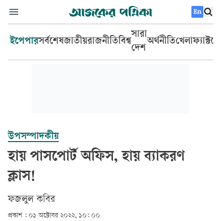
En
সারা
ইপেপার
সর্বশেষ
জাতীয়
রাজনীতি
বিশ্ব
অর্থনীতি
খেলা
ফ্যাক্টচ
দেশ
উপসম্পাদকীয়
হায় পাসপোর্ট অফিস, হায় ব্যাকরণ
ক্লাস!
ফজলুল কবির
প্রকাশ :
০১ অক্টোবর ২০২২, ১০: ০০