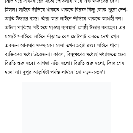
সিঁড়ি ধরে প্রথমবারের মতো দোতলায় গিয়ে এক হুজ্জতের দেখা
মিলল। লাইনে দাঁড়িয়ে থাকতে থাকতে বিরক্ত কিছু লোক পুরো দেশ-
জাতি উদ্ধারে ব্যস্ত। তাঁরা আর লাইনে দাঁড়িয়ে থাকতে আগ্রহী নন।
জটলা পাকিয়ে ‘নষ্ট হয়ে যাওয়া ব্যবস্থার’ গোষ্ঠী উদ্ধার করছেন। এর
মধ্যেই সবাইকে লাইনে দাঁড়াতে বেশ চোটপাট করতে দেখা গেল
একজন আনসার সদস্যকে। বেলা তখন ১২টা ৫০। লাইনে থাকা
ব্যক্তিদের মধ্যে উত্তেজনা। কারণ, কিছুক্ষণের মধ্যেই মধ্যাহ্নভোজের
বিরতি শুরু হবে। আশঙ্কা সত্যি হলো। বিরতি শুরু হলো, কিন্তু শেষ
হলো না। দুপুর আড়াইটা পর্যন্ত লাইনে ‘নো নড়ন-চড়ন’।