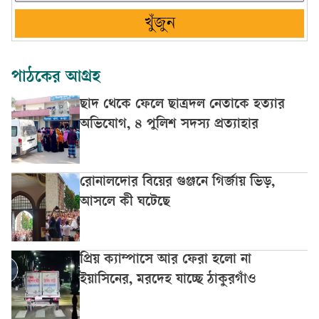
খুঁজুন
পাঠকের আগ্রহ
ছাদ থেকে ফেলে ছাত্রদল নেতাকে হত্যার
অভিযোগ, ৪ পুলিশ সদস্য প্রত্যাহার
রোনালদোর বিয়ের গুঞ্জনে গির্জায় ভিড়,
আসলে কী ঘটেছে
প্রিয় ক্যাম্পাসে আর ফেরা হলো না
ইয়াসিনের, মরদেহ যাচ্ছে ঠাকুরগাঁও