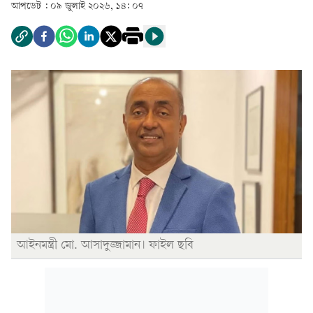
আপডেট :
০৯ জুলাই ২০২৬, ১৪: ০৭
আইনমন্ত্রী মো. আসাদুজ্জামান। ফাইল ছবি