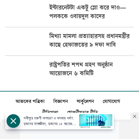
ইন্টারনেটটা একটু স্লো করে দাও—
পলককে ওবায়দুল কাদের
মিথ্যা মামলা প্রত্যাহারসহ প্রধানমন্ত্রীর
কাছে হেফাজতের ৯ দফা দাবি
রাষ্ট্রপতির শপথ গ্রহণ অনুষ্ঠান
আয়োজনে ৬ কমিটি
আজকের পত্রিকা
বিজ্ঞাপন
সার্কুলেশন
যোগাযোগ
নীতিমালা
গোপনীয়তার নীতি
সখীপুরে তরুণী অপহরণ ও দলবদ্ধ ধর্ষণ:
দুজনের যাবজ্জীবন, দুজনের ১৫ বছরের
কারাদণ্ড