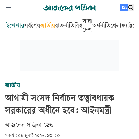
En
সারা
ইপেপার
সর্বশেষ
জাতীয়
রাজনীতি
বিশ্ব
অর্থনীতি
খেলা
ফ্যাক্টচ
দেশ
জাতীয়
আগামী সংসদ নির্বাচন তত্ত্বাবধায়ক
সরকারের অধীনে হবে: আইনমন্ত্রী
আজকের পত্রিকা ডেস্ক­
প্রকাশ :
০৯ জুলাই ২০২৬, ১৩: ৫০