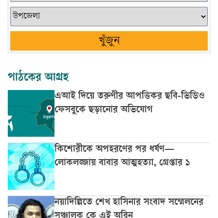
খুঁজুন
পাঠকের আগ্রহ
এআই দিয়ে তরুণীর আপত্তিকর ছবি-ভিডিও
ফেসবুকে ছড়ানোর অভিযোগ
কিশোরীকে অপহরণের পর ধর্ষণ—
লোকলজ্জায় বাবার আত্মহত্যা, গ্রেপ্তার ১
নয়াদিল্লিতে শেখ হাসিনার সংবাদ সম্মেলনের
সঞ্চালক কে এই অরিন