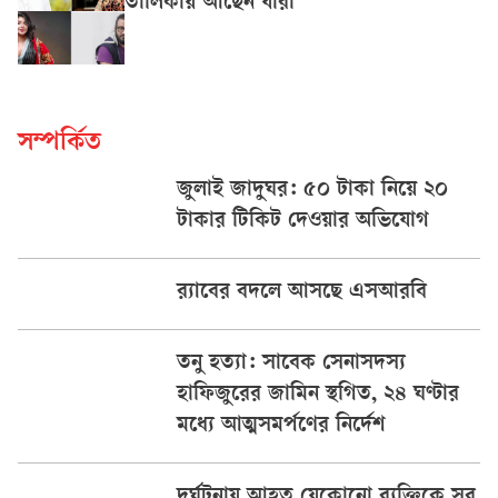
তালিকায় আছেন যাঁরা
সম্পর্কিত
জুলাই জাদুঘর: ৫০ টাকা নিয়ে ২০
টাকার টিকিট দেওয়ার অভিযোগ
র‍্যাবের বদলে আসছে এসআরবি
তনু হত্যা: সাবেক সেনাসদস্য
হাফিজুরের জামিন স্থগিত, ২৪ ঘণ্টার
মধ্যে আত্মসমর্পণের নির্দেশ
দুর্ঘটনায় আহত যেকোনো ব্যক্তিকে সব