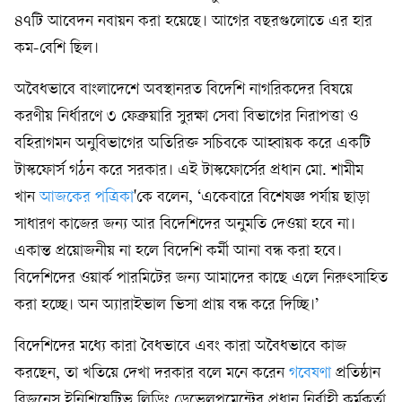
৪৭টি আবেদন নবায়ন করা হয়েছে। আগের বছরগুলোতে এর হার
কম-বেশি ছিল।
অবৈধভাবে বাংলাদেশে অবস্থানরত বিদেশি নাগরিকদের বিষয়ে
করণীয় নির্ধারণে ৩ ফেব্রুয়ারি সুরক্ষা সেবা বিভাগের নিরাপত্তা ও
বহিরাগমন অনুবিভাগের অতিরিক্ত সচিবকে আহ্বায়ক করে একটি
টাস্কফোর্স গঠন করে সরকার। এই টাস্কফোর্সের প্রধান মো. শামীম
খান
আজকের পত্রিকা
'কে বলেন, ‘একেবারে বিশেষজ্ঞ পর্যায় ছাড়া
সাধারণ কাজের জন্য আর বিদেশিদের অনুমতি দেওয়া হবে না।
একান্ত প্রয়োজনীয় না হলে বিদেশি কর্মী আনা বন্ধ করা হবে।
বিদেশিদের ওয়ার্ক পারমিটের জন্য আমাদের কাছে এলে নিরুৎসাহিত
করা হচ্ছে। অন অ্যারাইভাল ভিসা প্রায় বন্ধ করে দিচ্ছি।’
বিদেশিদের মধ্যে কারা বৈধভাবে এবং কারা অবৈধভাবে কাজ
করছেন, তা খতিয়ে দেখা দরকার বলে মনে করেন
গবেষণা
প্রতিষ্ঠান
বিজনেস ইনিশিয়েটিভ লিডিং ডেভেলপমেন্টের প্রধান নির্বাহী কর্মকর্তা