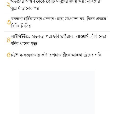
অভাবের আগুন থেকে কোটি মানুষের হৃদয় জয়: নাহিদের
২
ঘুরে দাঁড়ানোর গল্প
বনরূপা হর্টিকালচার সেন্টার: চারা উৎপাদন নয়, কিনে প্রকল্পে
৩
বিক্রি ডিডির
আইসিইউতে হাতকড়া পরা ছবি ভাইরাল: আওয়ামী লীগ নেতা
৪
মনির খানের মৃত্যু
৫
চট্টগ্রাম-কক্সবাজার রুট: দোহাজারীতে আটকা ট্রেনের গতি