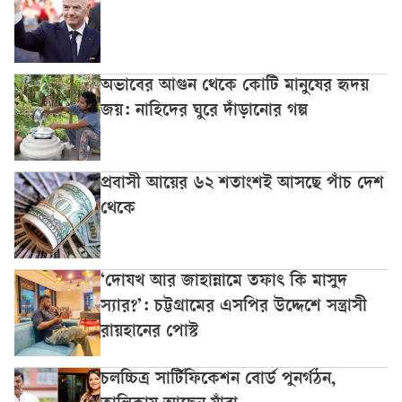
অভাবের আগুন থেকে কোটি মানুষের হৃদয়
জয়: নাহিদের ঘুরে দাঁড়ানোর গল্প
প্রবাসী আয়ের ৬২ শতাংশই আসছে পাঁচ দেশ
থেকে
‘দোযখ আর জাহান্নামে তফাৎ কি মাসুদ
স্যার?’: চট্টগ্রামের এসপির উদ্দেশে সন্ত্রাসী
রায়হানের পোস্ট
চলচ্চিত্র সার্টিফিকেশন বোর্ড পুনর্গঠন,