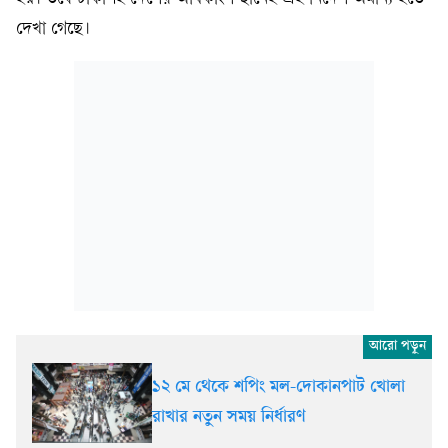
দেখা গেছে।
১২ মে থেকে শপিং মল-দোকানপাট খোলা
রাখার নতুন সময় নির্ধারণ