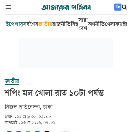
En
সারা
ইপেপার
সর্বশেষ
জাতীয়
রাজনীতি
বিশ্ব
অর্থনীতি
খেলা
ফ্যাক্টচ
দেশ
জাতীয়
শপিং মল খোলা রাত ১০টা পর্যন্ত
‎নিজস্ব প্রতিবেদক, ঢাকা‎
প্রকাশ :
১২ মে ২০২৬, ২৩: ০৫
আপডেট :
১৩ মে ২০২৬, ০৭: ৫২