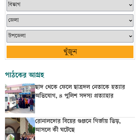
খুঁজুন
পাঠকের আগ্রহ
ছাদ থেকে ফেলে ছাত্রদল নেতাকে হত্যার
অভিযোগ, ৪ পুলিশ সদস্য প্রত্যাহার
রোনালদোর বিয়ের গুঞ্জনে গির্জায় ভিড়,
আসলে কী ঘটেছে