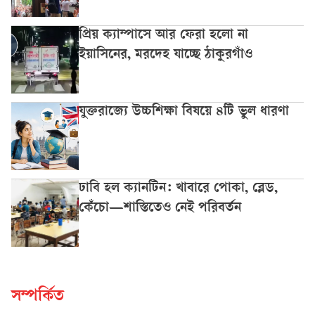
প্রিয় ক্যাম্পাসে আর ফেরা হলো না
ইয়াসিনের, মরদেহ যাচ্ছে ঠাকুরগাঁও
যুক্তরাজ্যে উচ্চশিক্ষা বিষয়ে ৪টি ভুল ধারণা
ঢাবি হল ক্যানটিন: খাবারে পোকা, ব্লেড,
কেঁচো—শাস্তিতেও নেই পরিবর্তন
সম্পর্কিত