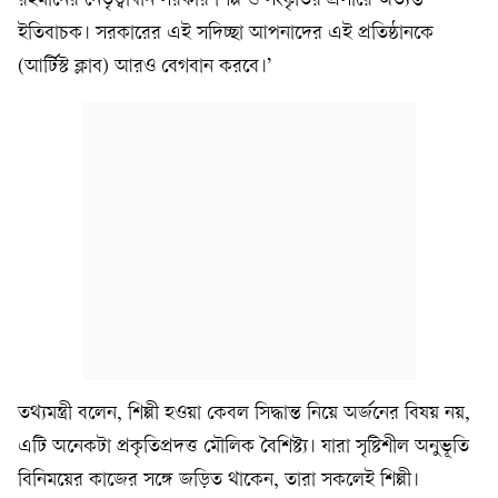
রহমানের নেতৃত্বাধীন সরকার শিল্প ও সংস্কৃতির প্রসারে অত্যন্ত
ইতিবাচক। সরকারের এই সদিচ্ছা আপনাদের এই প্রতিষ্ঠানকে
(আর্টিস্ট ক্লাব) আরও বেগবান করবে।’
তথ্যমন্ত্রী বলেন, শিল্পী হওয়া কেবল সিদ্ধান্ত নিয়ে অর্জনের বিষয় নয়,
এটি অনেকটা প্রকৃতিপ্রদত্ত মৌলিক বৈশিষ্ট্য। যারা সৃষ্টিশীল অনুভূতি
বিনিময়ের কাজের সঙ্গে জড়িত থাকেন, তারা সকলেই শিল্পী।