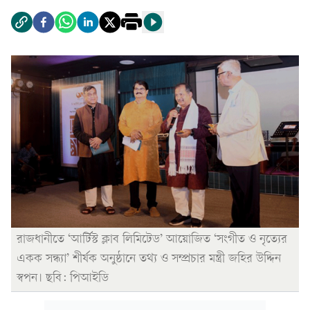
রাজধানীতে ‘আর্টিস্ট ক্লাব লিমিটেড’ আয়োজিত ‘সংগীত ও নৃত্যের
একক সন্ধ্যা’ শীর্ষক অনুষ্ঠানে তথ্য ও সম্প্রচার মন্ত্রী জহির উদ্দিন
স্বপন। ছবি: পিআইডি