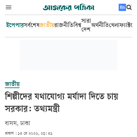
En
সারা
ইপেপার
সর্বশেষ
জাতীয়
রাজনীতি
বিশ্ব
অর্থনীতি
খেলা
ফ্যাক্টচ
দেশ
জাতীয়
শিল্পীদের যথাযোগ্য মর্যাদা দিতে চায়
সরকার: তথ্যমন্ত্রী
বাসস, ঢাকা
প্রকাশ :
১৫ মে ২০২৬, ২৩: ৫১