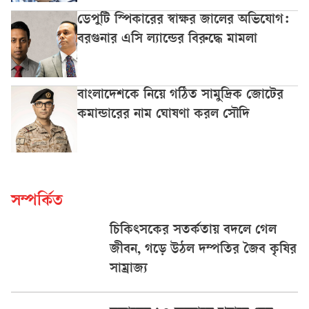
ডেপুটি স্পিকারের স্বাক্ষর জালের অভিযোগ:
বরগুনার এসি ল্যান্ডের বিরুদ্ধে মামলা
বাংলাদেশকে নিয়ে গঠিত সামুদ্রিক জোটের
কমান্ডারের নাম ঘোষণা করল সৌদি
সম্পর্কিত
চিকিৎসকের সতর্কতায় বদলে গেল
জীবন, গড়ে উঠল দম্পতির জৈব কৃষির
সাম্রাজ্য