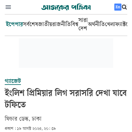
En
সারা
ইপেপার
সর্বশেষ
জাতীয়
রাজনীতি
বিশ্ব
অর্থনীতি
খেলা
ফ্যাক্টচ
দেশ
গ্যাজেট
ইংলিশ প্রিমিয়ার লিগ সরাসরি দেখা যাবে
টফিতে
ফিচার ডেস্ক, ঢাকা
প্রকাশ :
১৯ আগস্ট ২০২৫, ২০: ৩৯