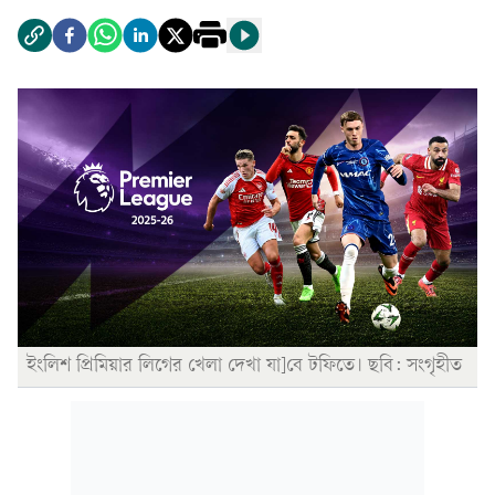
ইংলিশ প্রিমিয়ার লিগের খেলা দেখা যা]বে টফিতে। ছবি: সংগৃহীত