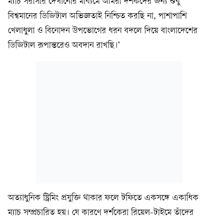
ম্যাচ সরাসরি দেখানোর মাধ্যমে আমরা দর্শকদের জন্য শুধু
বিশ্বমানের ডিজিটাল অভিজ্ঞতাই নিশ্চিত করছি না, পাশাপাশি
খেলাধুলা ও বিনোদন উপভোগের ধরন বদলে দিয়ে বাংলাদেশের
ডিজিটাল রূপান্তরেও অবদান রাখছি।’
অত্যাধুনিক স্ট্রিমিং প্রযুক্তি থাকার ফলে টফিতে একসঙ্গে একাধিক
ম্যাচ সম্প্রচারিত হয়। যে কারণে দর্শকেরা রিয়েল-টাইমে তাঁদের