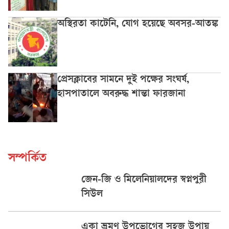
অস্থিরতা কাটেনি, যোগ হয়েছে অবসর-আতঙ্ক
প্রেসক্লাবের সামনে দুই পক্ষের সংঘর্ষ,
হাসপাতালে অবরুদ্ধ শান্তা ফারজানা
সম্পর্কিত
জেন-জি ও মিলেনিয়ালদের স্বপ্নপুরী
সিউল
একা ভ্রমণ উপভোগের সহজ উপায়