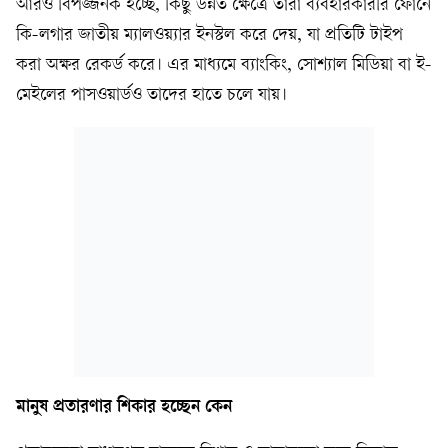
আরও বিপজ্জনক হচ্ছে, কিছু উন্নত ক্ষেত্রে তারা ব্যবহারকারীর ফোনে
কি-লগার জাতীয় ম্যালওয়্যার ইনস্টল করে দেয়, যা প্রতিটি টাইপ
করা অক্ষর রেকর্ড করে। এর মাধ্যমে ব্যাংকিং, সোশ্যাল মিডিয়া বা ই-
মেইলের পাসওয়ার্ডও তাদের হাতে চলে যায়।
মানুষ প্রতারণার শিকার হচ্ছেন কেন