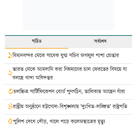
পঠিত
সর্বশেষ
১
বিমানবন্দর থেকে সাবেক যুগ্ম সচিব জগলুল পাশা গ্রেপ্তার
ভারত থেকে আমদানি করা নিম্নমানের চাল ফেরতের বিষয়ে যা
২
বলছে খাদ্য অধিদপ্তর
৩
চলচ্চিত্র সার্টিফিকেশন বোর্ড পুনর্গঠন, তালিকায় আছেন যাঁরা
৪
রাষ্ট্রীয় অনুষ্ঠানে হট্টগোল-বিশৃঙ্খলায় ‘দুঃখিত-লজ্জিত’ রাষ্ট্রপতি
৫
পুলিশ দেখে দৌড়, খালে পড়ে কলেজছাত্রের মৃত্যু