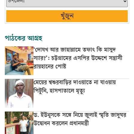
খুঁজুন
পাঠকের আগ্রহ
‘দোযখ আর জাহান্নামে তফাৎ কি মাসুদ
স্যার?’: চট্টগ্রামের এসপির উদ্দেশে সন্ত্রাসী
রায়হানের পোস্ট
মেয়ের শ্বশুরবাড়ির দাওয়াতে না যাওয়ায়
পিটুনি, হাসপাতালে মৃত্যু
ড. ইউনূসকে সঙ্গে নিয়ে জুলাই স্মৃতি জাদুঘর
উদ্বোধন করলেন প্রধানমন্ত্রী