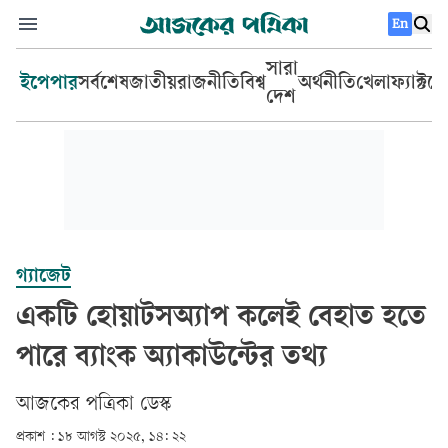
En
সারা
ইপেপার
সর্বশেষ
জাতীয়
রাজনীতি
বিশ্ব
অর্থনীতি
খেলা
ফ্যাক্টচ
দেশ
গ্যাজেট
একটি হোয়াটসঅ্যাপ কলেই বেহাত হতে
পারে ব্যাংক অ্যাকাউন্টের তথ্য
আজকের পত্রিকা ডেস্ক­
প্রকাশ :
১৮ আগস্ট ২০২৫, ১৪: ২২