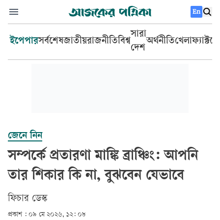
En
সারা
ইপেপার
সর্বশেষ
জাতীয়
রাজনীতি
বিশ্ব
অর্থনীতি
খেলা
ফ্যাক্টচ
দেশ
জেনে নিন
সম্পর্কে প্রতারণা মাঙ্কি ব্রাঞ্চিং: আপনি
তার শিকার কি না, বুঝবেন যেভাবে
ফিচার ডেস্ক
প্রকাশ :
০৯ মে ২০২৬, ১২: ০৮