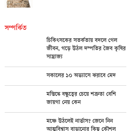
সম্পর্কিত
চিকিৎসকের সতর্কতায় বদলে গেল
জীবন, গড়ে উঠল দম্পতির জৈব কৃষির
সাম্রাজ্য
সকালের ১০ অভ্যাসে ঝরাবে মেদ
মস্তিষ্কে বন্ধুত্বের চেয়ে শত্রুতা বেশি
জায়গা নেয় কেন
মঞ্চে উঠলেই নার্ভাস? জেনে নিন
আত্মবিশ্বাস বাড়ানোর কিছু কৌশল