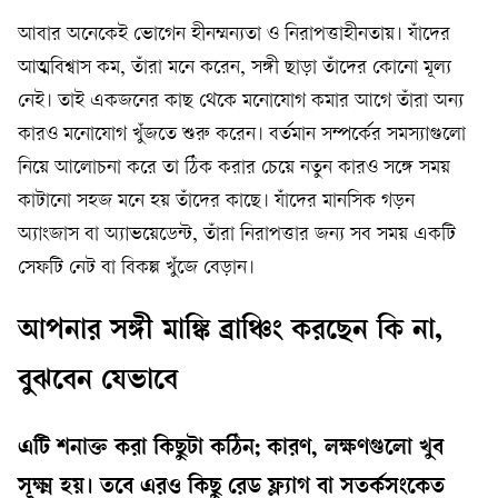
আবার অনেকেই ভোগেন হীনম্মন্যতা ও নিরাপত্তাহীনতায়। যাঁদের
আত্মবিশ্বাস কম, তাঁরা মনে করেন, সঙ্গী ছাড়া তাঁদের কোনো মূল্য
নেই। তাই একজনের কাছ থেকে মনোযোগ কমার আগে তাঁরা অন্য
কারও মনোযোগ খুঁজতে শুরু করেন। বর্তমান সম্পর্কের সমস্যাগুলো
নিয়ে আলোচনা করে তা ঠিক করার চেয়ে নতুন কারও সঙ্গে সময়
কাটানো সহজ মনে হয় তাঁদের কাছে। যাঁদের মানসিক গড়ন
অ্যাংজাস বা অ্যাভয়েডেন্ট, তাঁরা নিরাপত্তার জন্য সব সময় একটি
সেফটি নেট বা বিকল্প খুঁজে বেড়ান।
আপনার সঙ্গী মাঙ্কি ব্রাঞ্চিং করছেন কি না,
বুঝবেন যেভাবে
এটি শনাক্ত করা কিছুটা কঠিন; কারণ, লক্ষণগুলো খুব
সূক্ষ্ম হয়। তবে এরও কিছু রেড ফ্ল্যাগ বা সতর্কসংকেত