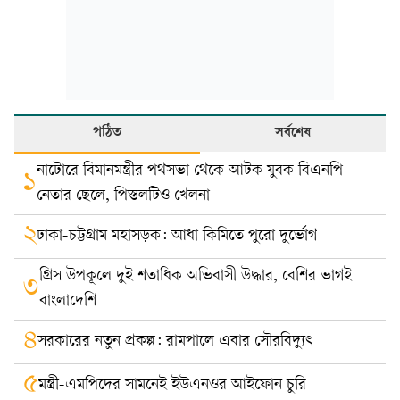
পঠিত
সর্বশেষ
নাটোরে বিমানমন্ত্রীর পথসভা থেকে আটক যুবক বিএনপি
১
নেতার ছেলে, পিস্তলটিও খেলনা
২
ঢাকা-চট্টগ্রাম মহাসড়ক: আধা কিমিতে পুরো দুর্ভোগ
গ্রিস উপকূলে দুই শতাধিক অভিবাসী উদ্ধার, বেশির ভাগই
৩
বাংলাদেশি
৪
সরকারের নতুন প্রকল্প: রামপালে এবার সৌরবিদ্যুৎ
৫
মন্ত্রী-এমপিদের সামনেই ইউএনওর আইফোন চুরি