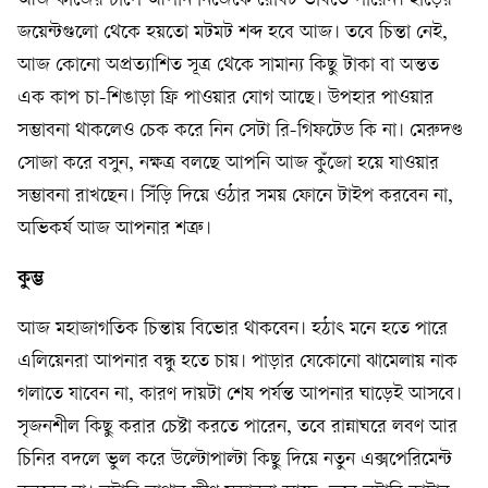
আজ কাজের চাপে আপনি নিজেকে রোবট ভাবতে পারেন। হাড়ের
জয়েন্টগুলো থেকে হয়তো মটমট শব্দ হবে আজ। তবে চিন্তা নেই,
আজ কোনো অপ্রত্যাশিত সূত্র থেকে সামান্য কিছু টাকা বা অন্তত
এক কাপ চা-শিঙাড়া ফ্রি পাওয়ার যোগ আছে। উপহার পাওয়ার
সম্ভাবনা থাকলেও চেক করে নিন সেটা রি-গিফটেড কি না। মেরুদণ্ড
সোজা করে বসুন, নক্ষত্র বলছে আপনি আজ কুঁজো হয়ে যাওয়ার
সম্ভাবনা রাখছেন। সিঁড়ি দিয়ে ওঠার সময় ফোনে টাইপ করবেন না,
অভিকর্ষ আজ আপনার শত্রু।
কুম্ভ
আজ মহাজাগতিক চিন্তায় বিভোর থাকবেন। হঠাৎ মনে হতে পারে
এলিয়েনরা আপনার বন্ধু হতে চায়। পাড়ার যেকোনো ঝামেলায় নাক
গলাতে যাবেন না, কারণ দায়টা শেষ পর্যন্ত আপনার ঘাড়েই আসবে।
সৃজনশীল কিছু করার চেষ্টা করতে পারেন, তবে রান্নাঘরে লবণ আর
চিনির বদলে ভুল করে উল্টোপাল্টা কিছু দিয়ে নতুন এক্সপেরিমেন্ট