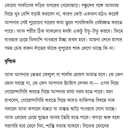
কোনো সার্কাসের দড়ির ওপরের খেলোয়াড়। বন্ধুদের সঙ্গে আড্ডায়
গিয়ে খুব বেশি বড়াই করবেন না, কারণ কেউ একজন হঠাৎ করেই
আপনার সেই পুরোনো ধারের কথা তুলে পাবলিকলি বেইজ্জত করতে
পারে। আজ শরীর ঠিক থাকলেও মনটা একটু উড়ু-উড়ু করবে। জিমে
যাওয়ার চেয়ে জিলাপি খাওয়ার ইচ্ছা প্রবল হবে। আয়না দেখে হাসার
সময় চেক করুন দাঁতের ফাঁকে দুপুরের শাক লেগে আছে কি না।
বৃশ্চিক
আজ আপনার ভেতর ফেলুদা বা শার্লক হোমস জাগ্রত হবে। কে কেন
ফোন ধরছে না, কে কেন আপনার স্ট্যাটাস দেখল না— এসব নিয়ে
গোয়েন্দাগিরি করতে গিয়ে আপনার মাথা গরম হতে পারে। মনে
রাখবেন, গোয়েন্দাগিরি করতে গিয়ে কারও ব্যক্তিগত বিষয়ে নাক
গলালে আজ কপালে থাপ্পড় বা অন্তত ঝাড়ি পাওয়ার যোগ আছে।
আজ প্রেমের চেয়ে যুদ্ধের আবহ তৈরি হতে পারে। ঝগড়া শুরু হলে
সরাসরি হার মেনে নিন, শান্তি বজায় থাকবে। নিজের ফোনের