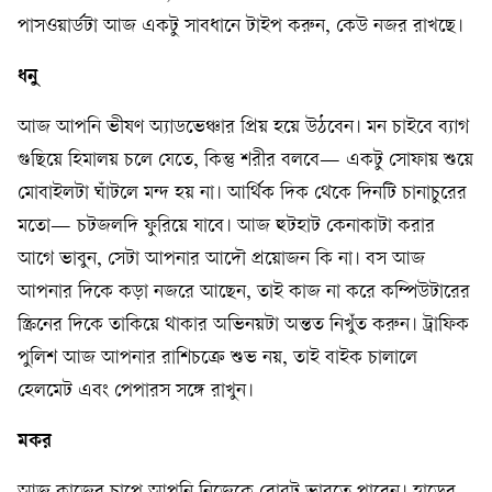
পাসওয়ার্ডটা আজ একটু সাবধানে টাইপ করুন, কেউ নজর রাখছে।
ধনু
আজ আপনি ভীষণ অ্যাডভেঞ্চার প্রিয় হয়ে উঠবেন। মন চাইবে ব্যাগ
গুছিয়ে হিমালয় চলে যেতে, কিন্তু শরীর বলবে— একটু সোফায় শুয়ে
মোবাইলটা ঘাঁটলে মন্দ হয় না। আর্থিক দিক থেকে দিনটি চানাচুরের
মতো— চটজলদি ফুরিয়ে যাবে। আজ হুটহাট কেনাকাটা করার
আগে ভাবুন, সেটা আপনার আদৌ প্রয়োজন কি না। বস আজ
আপনার দিকে কড়া নজরে আছেন, তাই কাজ না করে কম্পিউটারের
স্ক্রিনের দিকে তাকিয়ে থাকার অভিনয়টা অন্তত নিখুঁত করুন। ট্রাফিক
পুলিশ আজ আপনার রাশিচক্রে শুভ নয়, তাই বাইক চালালে
হেলমেট এবং পেপারস সঙ্গে রাখুন।
মকর