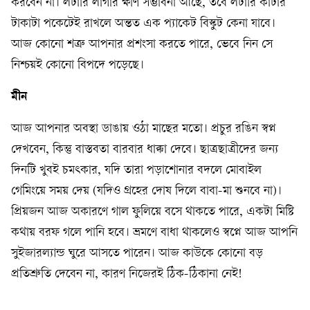
করবেন না। লটারি লাগার ক্ষীণ সম্ভাবনা আছে, তবে লটারি কাটার
টাকাটা পকেটেই রাখলে অন্তত এক প্যাকেট বিস্কুট কেনা যাবে।
আজ কোনো শত্রু আপনার প্রশংসা করতে পারে, ভেবে নিন সে
নিশ্চয়ই কোনো বিপদে পড়েছে।
মীন
আজ আপনার অবস্থা ডাঙায় ওঠা মাছের মতো। প্রচুর রঙিন স্বপ্ন
দেখবেন, কিন্তু বাস্তবতা বারবার ধাক্কা দেবে। ছাত্রছাত্রীদের জন্য
দিনটি খুবই চমৎকার, যদি তারা পড়াশোনার বদলে মোবাইল
গেমিংয়ে সময় দেয় (যদিও গ্রহের দোষ দিলে বাবা-মা শুনবে না)।
প্রিয়জন আজ অকারণে গাল ফুলিয়ে বসে থাকতে পারে, একটা মিষ্টি
কথায় বরফ গলে পানি হবে। ভ্রমণে বাধা থাকলেও স্বপ্নে আজ আপনি
সুইজারল্যান্ড ঘুরে আসতে পারেন। আজ কাউকে কোনো বড়
প্রতিশ্রুতি দেবেন না, কারণ নিজেরই ঠিক-ঠিকানা নেই!