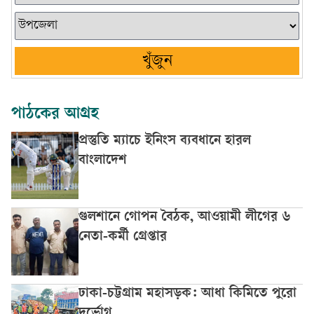
খুঁজুন
পাঠকের আগ্রহ
প্রস্তুতি ম্যাচে ইনিংস ব্যবধানে হারল
বাংলাদেশ
গুলশানে গোপন বৈঠক, আওয়ামী লীগের ৬
নেতা-কর্মী গ্রেপ্তার
ঢাকা-চট্টগ্রাম মহাসড়ক: আধা কিমিতে পুরো