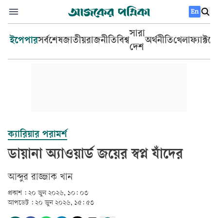
En
সারা
ইপেপার
সর্বশেষ
জাতীয়
রাজনীতি
বিশ্ব
অর্থনীতি
খেলা
ফ্যাক্টচ
দেশ
ক্যারিয়ার পরামর্শ
ডায়ানা অ্যাওয়ার্ড জয়ের স্বপ্ন যাঁদের
আব্দুর রাজ্জাক খান
প্রকাশ :
২০ জুন ২০২৬, ১০: ০৩
আপডেট :
২০ জুন ২০২৬, ১৫: ৫৩