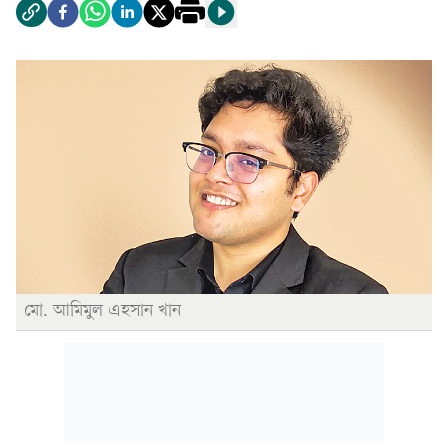
মো. আমিমুল এহসান খান