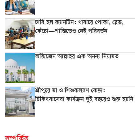
ঢাবি হল ক্যানটিন: খাবারে পোকা, ব্লেড,
কেঁচো—শাস্তিতেও নেই পরিবর্তন
অক্সিজেন আল্লাহর এক অনন্য নিয়ামত
শ্রীপুরে মা ও শিশুকল্যাণ কেন্দ্র:
চিকিৎসাসেবা কার্যক্রম দুই বছরেও শুরু হয়নি
সম্পর্কিত