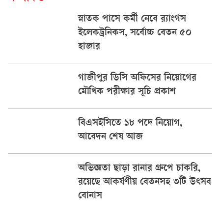
স্নাতক পাসে কর্মী নেবে র‍্যাংগস
ইলেকট্রনিকস, সর্বোচ্চ বেতন ৫০
হাজার
গাজীপুর ডিসি অফিসের নিয়োগের
মৌখিক পরীক্ষার সূচি প্রকাশ
বিএসইসিতে ১৮ পদে নিয়োগ,
আবেদন শেষ আজ
অভিজ্ঞতা ছাড়া রানার গ্রুপে চাকরি,
রয়েছে আকর্ষণীয় বেতনসহ ৩টি উৎসব
বোনাস