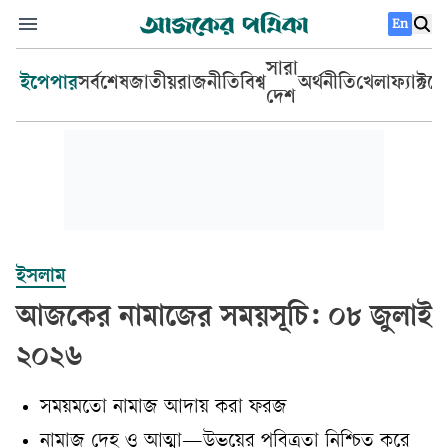
En
সারা
ইপেপার
সর্বশেষ
জাতীয়
রাজনীতি
বিশ্ব
অর্থনীতি
খেলা
ফ্যাক্টচ
দেশ
ইসলাম
আজকের নামাজের সময়সূচি: ০৮ জুলাই
২০২৬
সময়মতো নামাজ আদায় করা ফরজ
নামাজ দেহ ও আত্মা—উভয়ের পবিত্রতা নিশ্চিত করে