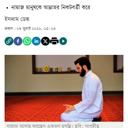
নামাজ মানুষকে আল্লাহর নিকটবর্তী করে
ইসলাম ডেস্ক
প্রকাশ :
০৮ জুলাই ২০২৬, ০৩: ০৫
নামাজ আদায় করছেন একজন মুসল্লি। ছবি: সংগৃহীত