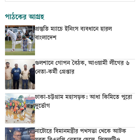
পাঠকের আগ্রহ
প্রস্তুতি ম্যাচে ইনিংস ব্যবধানে হারল
বাংলাদেশ
গুলশানে গোপন বৈঠক, আওয়ামী লীগের ৬
নেতা-কর্মী গ্রেপ্তার
ঢাকা-চট্টগ্রাম মহাসড়ক: আধা কিমিতে পুরো
দুর্ভোগ
নাটোরে বিমানমন্ত্রীর পথসভা থেকে আটক