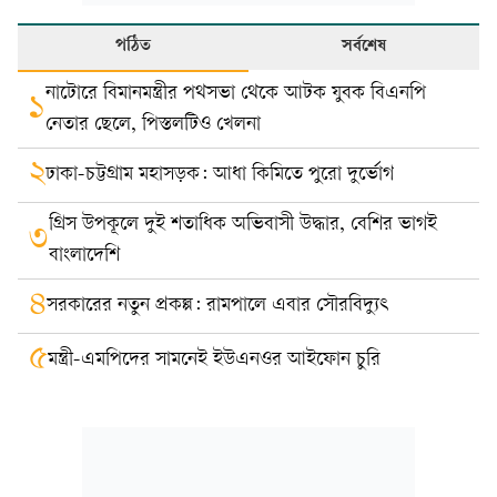
পঠিত
সর্বশেষ
নাটোরে বিমানমন্ত্রীর পথসভা থেকে আটক যুবক বিএনপি
১
নেতার ছেলে, পিস্তলটিও খেলনা
২
ঢাকা-চট্টগ্রাম মহাসড়ক: আধা কিমিতে পুরো দুর্ভোগ
গ্রিস উপকূলে দুই শতাধিক অভিবাসী উদ্ধার, বেশির ভাগই
৩
বাংলাদেশি
৪
সরকারের নতুন প্রকল্প: রামপালে এবার সৌরবিদ্যুৎ
৫
মন্ত্রী-এমপিদের সামনেই ইউএনওর আইফোন চুরি