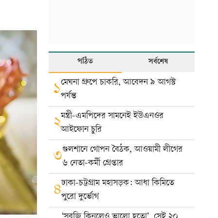
পঠিত
সর্বশেষ
মেঘনা গ্রুপে চাকরি, আবেদন ৯ আগস্ট
১
পর্যন্ত
মন্ত্রী-এমপিদের সামনেই ইউএনওর
২
আইফোন চুরি
গুলশানে গোপন বৈঠক, আওয়ামী লীগের
৩
৬ নেতা-কর্মী গ্রেপ্তার
ঢাকা-চট্টগ্রাম মহাসড়ক: আধা কিমিতে
৪
পুরো দুর্ভোগ
‘সবজি কিনলেও ভালো হতো’, সেই ২০