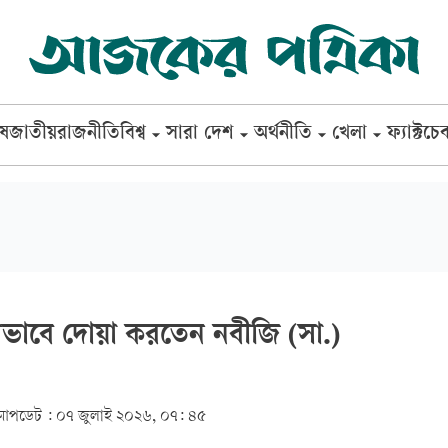
েষ
জাতীয়
রাজনীতি
বিশ্ব
সারা দেশ
অর্থনীতি
খেলা
ফ্যাক্টচে
েভাবে দোয়া করতেন নবীজি (সা.)
আপডেট :
০৭ জুলাই ২০২৬, ০৭: ৪৫