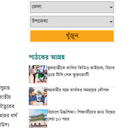
খুঁজুন
পাঠকের আগ্রহ
স্কুলছাত্রীকে লাথির ভিডিও ভাইরাল, বিচার
চেয়ে টিসি পেল ভুক্তভোগী
ুন্নাহ
সহকর্মীর সঙ্গে কার্যকর সমন্বয়ের কৌশল
জাতীয়
যৌতুকের
বিদেশে উচ্চশিক্ষা: শিক্ষার্থীদের জন্য বিশ্বের
োহর ধার্য
সেরা ১০ শহর
দাউদ)