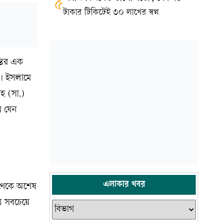
৫
টাকার টিকিটেই ৩০ লাখের স্বপ্ন
্তির এক
য়। ইসলামে
াহ (সা.)
ে যেন
এলাকার খবর
 থেকে অশেষ
য়ে সবচেয়ে