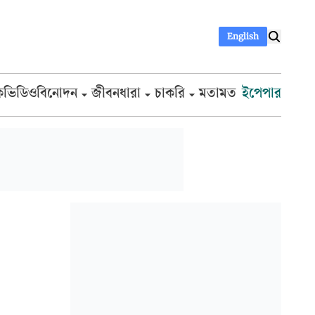
English
ক
ভিডিও
বিনোদন
জীবনধারা
চাকরি
মতামত
ইপেপার