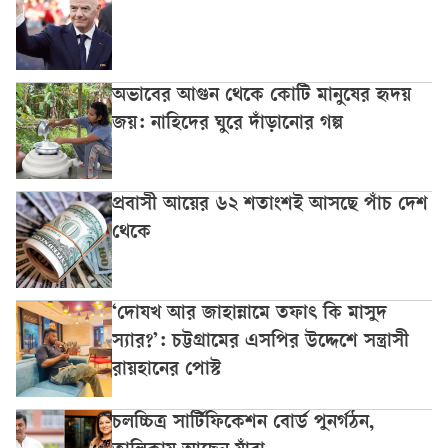
অভাবের আগুন থেকে কোটি মানুষের হৃদয়
জয়: নাহিদের ঘুরে দাঁড়ানোর গল্প
প্রবাসী আয়ের ৬২ শতাংশই আসছে পাঁচ দেশ
থেকে
‘দোযখ আর জাহান্নামে তফাৎ কি মাসুদ
স্যার?’: চট্টগ্রামের এসপির উদ্দেশে সন্ত্রাসী
রায়হানের পোস্ট
চলচ্চিত্র সার্টিফিকেশন বোর্ড পুনর্গঠন,