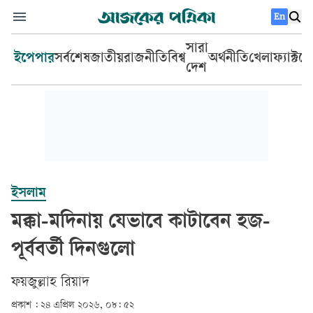
En
সারা
ইপেপার
সর্বশেষ
জাতীয়
রাজনীতি
বিশ্ব
অর্থনীতি
খেলা
ফ্যাক্টচ
দেশ
ইসলাম
মক্কা-মদিনায় যেভাবে কাটাবেন হজ-
পূর্ববর্তী দিনগুলো
ফয়জুল্লাহ রিয়াদ
প্রকাশ :
২৪ এপ্রিল ২০২৬, ০৮: ৫২