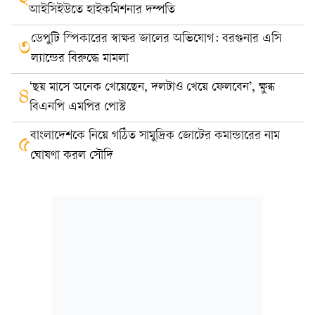
২
আইসিইউতে হাইকমিশনার দম্পতি
ডেপুটি স্পিকারের স্বাক্ষর জালের অভিযোগ: বরগুনার এসি
৩
ল্যান্ডের বিরুদ্ধে মামলা
‘ছয় মাসে অনেক খেয়েছেন, দলটাও খেয়ে ফেলবেন’, ক্ষুব্ধ
৪
বিএনপি এমপির পোস্ট
বাংলাদেশকে নিয়ে গঠিত সামুদ্রিক জোটের কমান্ডারের নাম
৫
ঘোষণা করল সৌদি