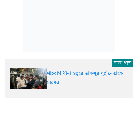
শাহবাগ থানা চত্বরে ডাকসুর দুই নেতাকে
মারধর