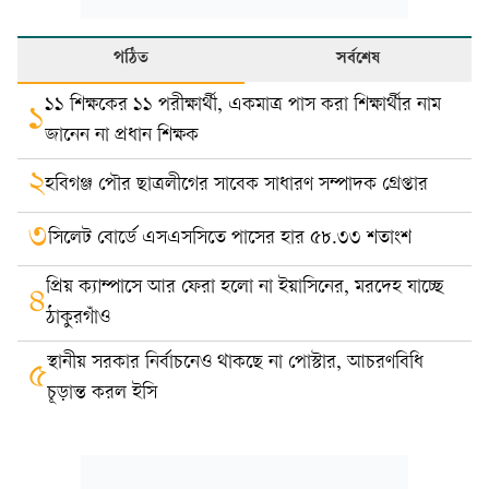
পঠিত
সর্বশেষ
১১ শিক্ষকের ১১ পরীক্ষার্থী, একমাত্র পাস করা শিক্ষার্থীর নাম
১
জানেন না প্রধান শিক্ষক
২
হবিগঞ্জ পৌর ছাত্রলীগের সাবেক সাধারণ সম্পাদক গ্রেপ্তার
৩
সিলেট বোর্ডে এসএসসিতে পাসের হার ৫৮.৩৩ শতাংশ
প্রিয় ক্যাম্পাসে আর ফেরা হলো না ইয়াসিনের, মরদেহ যাচ্ছে
৪
ঠাকুরগাঁও
স্থানীয় সরকার নির্বাচনেও থাকছে না পোস্টার, আচরণবিধি
৫
চূড়ান্ত করল ইসি