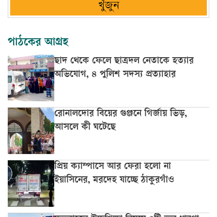
খুঁজুন
পাঠকের আগ্রহ
ছাদ থেকে ফেলে ছাত্রদল নেতাকে হত্যার
অভিযোগ, ৪ পুলিশ সদস্য প্রত্যাহার
রোনালদোর বিয়ের গুঞ্জনে গির্জায় ভিড়,
আসলে কী ঘটেছে
প্রিয় ক্যাম্পাসে আর ফেরা হলো না
ইয়াসিনের, মরদেহ যাচ্ছে ঠাকুরগাঁও