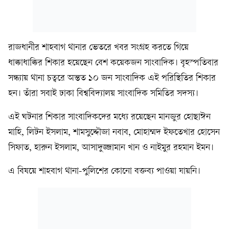
রাজধানীর শাহবাগ থানার ভেতরে খবর সংগ্রহ করতে গিয়ে
ধাক্কাধাক্কির শিকার হয়েছেন বেশ কয়েকজন সাংবাদিক। বৃহস্পতিবার
সন্ধ্যায় থানা চত্বরে অন্তত ১০ জন সাংবাদিক এই পরিস্থিতির শিকার
হন। তাঁরা সবাই ঢাকা বিশ্ববিদ্যালয় সাংবাদিক সমিতির সদস্য।
এই ঘটনার শিকার সাংবাদিকদের মধ্যে রয়েছেন মানজুর হোছাঈন
মাহি, লিটন ইসলাম, শামসুদ্দৌজা নবাব, মোহাম্মদ ইফতেখার হোসেন
সিফাত, হারুন ইসলাম, আসাদুজ্জামান খান ও নাইমুর রহমান ইমন।
এ বিষয়ে শাহবাগ থানা-পুলিশের কোনো বক্তব্য পাওয়া যায়নি।