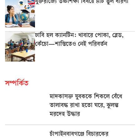
যুক্তরাজ্যে উচ্চশিক্ষা বিষয়ে ৪টি ভুল ধারণা
ঢাবি হল ক্যানটিন: খাবারে পোকা, ব্লেড,
কেঁচো—শাস্তিতেও নেই পরিবর্তন
সম্পর্কিত
মাদকাসক্ত যুবককে শিকলে বেঁধে
তালাবদ্ধ রাখা হতো ঘরে, ঝুলন্ত
মরদেহ উদ্ধার
চাঁপাইনবাবগঞ্জে বিচারকের