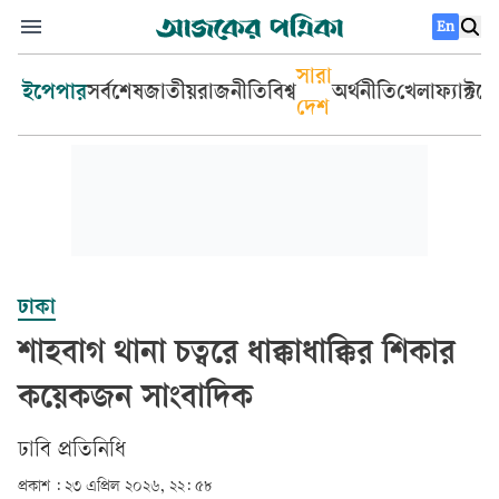
En
সারা
ইপেপার
সর্বশেষ
জাতীয়
রাজনীতি
বিশ্ব
অর্থনীতি
খেলা
ফ্যাক্টচ
দেশ
ঢাকা
শাহবাগ থানা চত্বরে ধাক্কাধাক্কির শিকার
কয়েকজন সাংবাদিক
ঢাবি প্রতিনিধি
প্রকাশ :
২৩ এপ্রিল ২০২৬, ২২: ৫৮