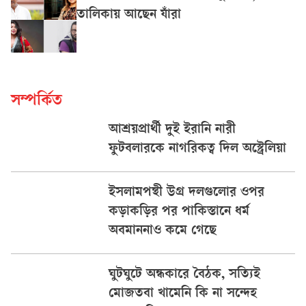
তালিকায় আছেন যাঁরা
সম্পর্কিত
আশ্রয়প্রার্থী দুই ইরানি নারী
ফুটবলারকে নাগরিকত্ব দিল অস্ট্রেলিয়া
ইসলামপন্থী উগ্র দলগুলোর ওপর
কড়াকড়ির পর পাকিস্তানে ধর্ম
অবমাননাও কমে গেছে
ঘুটঘুটে অন্ধকারে বৈঠক, সত্যিই
মোজতবা খামেনি কি না সন্দেহ