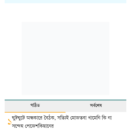
পঠিত
সর্বশেষ
ঘুটঘুটে অন্ধকারে বৈঠক, সত্যিই মোজতবা খামেনি কি না
১
সন্দেহ পেজেশকিয়ানের