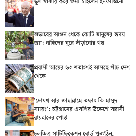
ভুল স্বীকার করে ক্ষমা চাইলেন ইনফান্তিনো
অভাবের আগুন থেকে কোটি মানুষের হৃদয়
জয়: নাহিদের ঘুরে দাঁড়ানোর গল্প
প্রবাসী আয়ের ৬২ শতাংশই আসছে পাঁচ দেশ
থেকে
‘দোযখ আর জাহান্নামে তফাৎ কি মাসুদ
স্যার?’: চট্টগ্রামের এসপির উদ্দেশে সন্ত্রাসী
রায়হানের পোস্ট
চলচ্চিত্র সার্টিফিকেশন বোর্ড পুনর্গঠন,