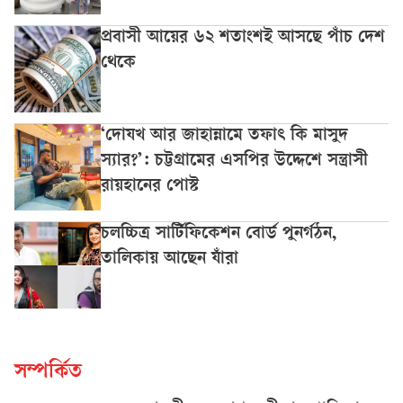
প্রবাসী আয়ের ৬২ শতাংশই আসছে পাঁচ দেশ
থেকে
‘দোযখ আর জাহান্নামে তফাৎ কি মাসুদ
স্যার?’: চট্টগ্রামের এসপির উদ্দেশে সন্ত্রাসী
রায়হানের পোস্ট
চলচ্চিত্র সার্টিফিকেশন বোর্ড পুনর্গঠন,
তালিকায় আছেন যাঁরা
সম্পর্কিত