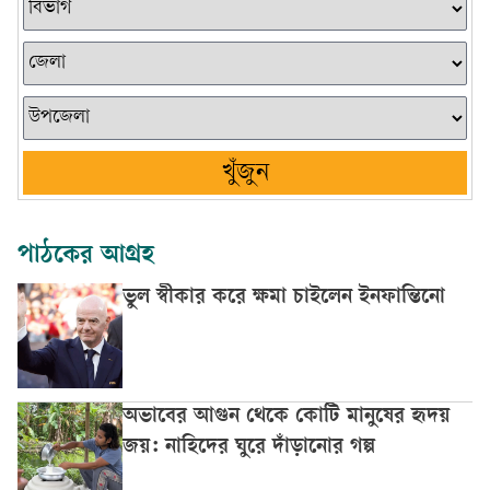
খুঁজুন
পাঠকের আগ্রহ
ভুল স্বীকার করে ক্ষমা চাইলেন ইনফান্তিনো
অভাবের আগুন থেকে কোটি মানুষের হৃদয়
জয়: নাহিদের ঘুরে দাঁড়ানোর গল্প