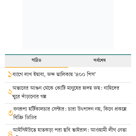
পঠিত
সর্বশেষ
১
ব্যাগে লাখ ইয়াবা, জব্দ তালিকায় ‘৪০০ পিস’
অভাবের আগুন থেকে কোটি মানুষের হৃদয় জয়: নাহিদের
২
ঘুরে দাঁড়ানোর গল্প
বনরূপা হর্টিকালচার সেন্টার: চারা উৎপাদন নয়, কিনে প্রকল্পে
৩
বিক্রি ডিডির
আইসিইউতে হাতকড়া পরা ছবি ভাইরাল: আওয়ামী লীগ নেতা
৪