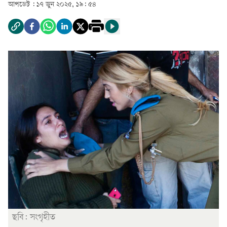
আপডেট :
১৭ জুন ২০২৫, ১৯: ৫৪
ছবি: সংগৃহীত